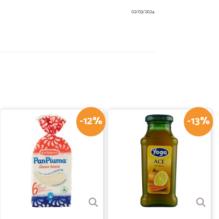
02/03/2024
01/03/2023
ottima. Inoltre la spedizione è stata rapida e
-12%
-13%
25/02/2023
tive
03/05/2021
IA