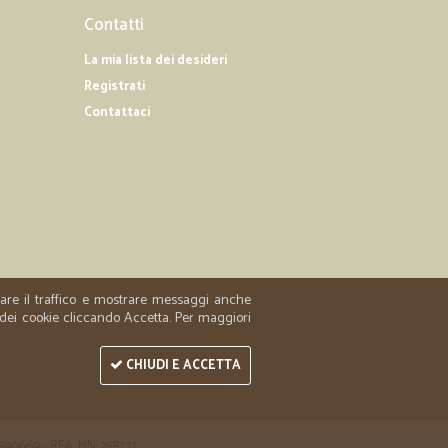
22/03/2019
Contatti
calia
La mia lista dei desideri
ottimo servizio, spedizione veloce,però troppa plastica
Registrati
are carta o cartone,,bisogna eliminare la plastica,per
Contattaci
04/12/2018
rriere…
ccellenti
zzare il traffico e mostrare messaggi anche
 dei cookie cliccando Accetta. Per maggiori
CHIUDI E ACCETTA
 1590669 - REA: MN 258721