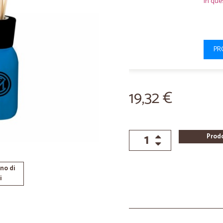
In que
PR
19,32 €
Prod
no di
i