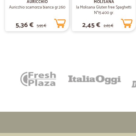
AURICCHIO
MOLISANA
Auricchio scamorza bianca gr.260
la Molisana Gluten free Spaghetti
N°15 400 gr.
5,36 €
2,45 €
5,95 €
2,65 €