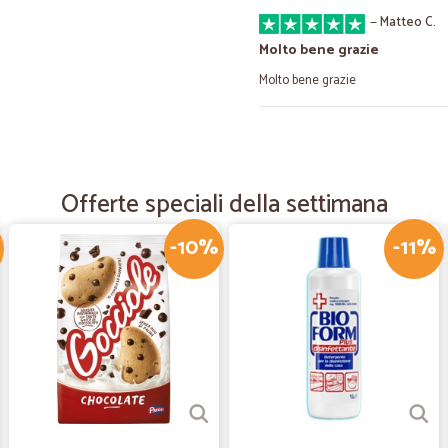
—
Matteo C.
Molto bene grazie
Molto bene grazie
—
Maurizio F.
Tutto molto bene
Offerte speciali della settimana
La qualità delle lasagne è davvero 
perfettamente nei tempi dichiarati.
-10%
-11%
—
Viviana S.
tutto ok secondo le aspetta
tutto ok secondo le aspettative
—
Danilo L.
IL SUPERMERCATO IN CASA M