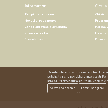
Informazioni
Cicalia
Tempi di spedizione
Chi siam
Metodi di pagamento
Programm
Condizioni d'uso e di vendita
Perché C
Privacy e cookie
Dicono d
Cookie banner
Dove sp
Questo sito utilizza cookies anche di terz
pubblicitari che potrebbero interessati. P
info su utilizzo, natura, rifiuto dei cookies e
Accetta solo tecnici
Fammi sciegliere
Cicalia srl - via Acerbi