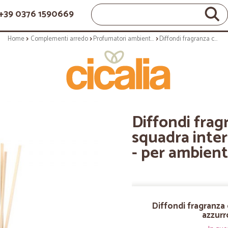
+39 0376 1590669
Home
Complementi arredo
Profumatori ambientali
Diffondi fragranza con bastoncini - squadra inter colore azzurro - 100 ml - per ambiente
Diffondi frag
squadra inter
- per ambien
Diffondi fragranza 
azzurr