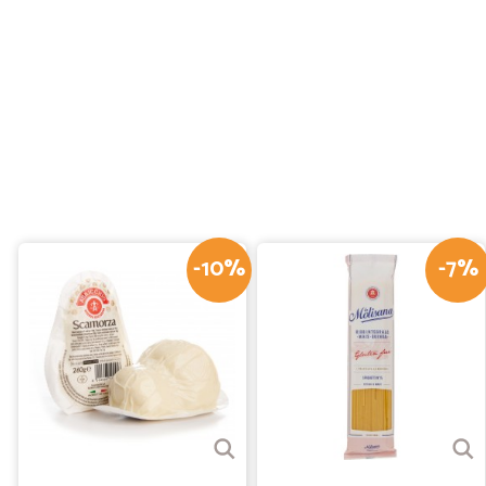
-10%
-7%