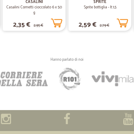
CASALINI
SPRITE
La transazione è stata perfe
Casalini Cornetti cioccolato 6 x 50
Sprite bottiglia - lt.1,5
La transazione è stata perfetta
g
2,35 €
2,59 €
2,95 €
2,79 €
—
Nives F.
Eccellente
Ottimo servizio, efficiente cordial
questi tempi è di estrema utilità. L
Hanno parlato di noi
—
Nadia S.
perfetti velocissimi e precisi
perfetti velocissimi e precisi!
—
Lorena D.
molto buona sia come infor
molto buona sia come informazio