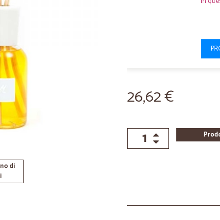
In que
PR
26,62 €
Prod
no di
i