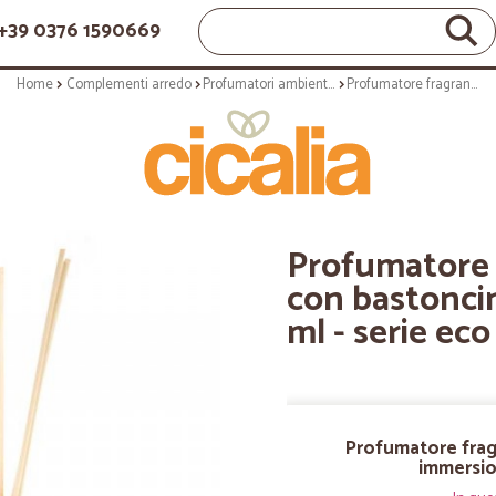
+39 0376 1590669
Home
Complementi arredo
Profumatori ambientali
Profumatore fragranza pompelmo - con bastoncini a immersione - 250 ml - serie eco chic
Profumatore 
con bastoncin
ml - serie eco
Profumatore frag
immersion