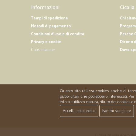
Informazioni
Cicalia
Tempi di spedizione
Chi siam
Metodi di pagamento
Programm
Condizioni d'uso e di vendita
Perché C
Privacy e cookie
Dicono d
Cookie banner
Dove sp
Questo sito utilizza cookies anche di terz
pubblicitari che potrebbero interessati. P
info su utilizzo, natura, rifiuto dei cookies e
Accetta solo tecnici
Fammi sciegliere
Cicalia srl - via Acerbi