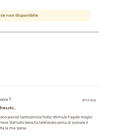
e non disponibile
ovica T.
28/12/2024
 freschi…
 sono piaciuti tantissimo,la frutta ottima,le fragole meglio
rriere Stef.tutto bene,ha telefonato prima di suonare il
tta la mia spesa.