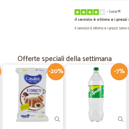
—
Luca M.
il servizio è ottimo e i prezz
il servizio è ottimo e i prezzi sono
—
Andrea G.
veloci
Offerte speciali della settimana
veloci, semplici, efficienti
-20%
-7%
—
Massimilian
liquore alla vaniglia
Spedizione molto rapidae accurata 
chiedere
—
Angelo C.