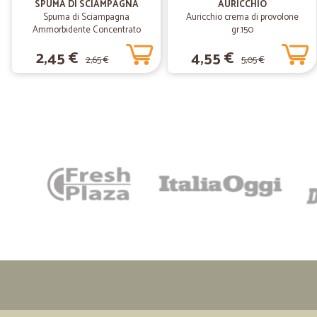
SPUMA DI SCIAMPAGNA
AURICCHIO
Spuma di Sciampagna
Auricchio crema di provolone
Ammorbidente Concentrato
gr.150
Carezza d'Argan 600 ml
2,45 €
4,55 €
2,65 €
5,05 €