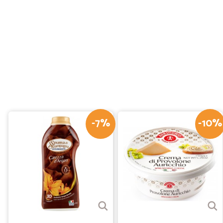
-7%
-10%