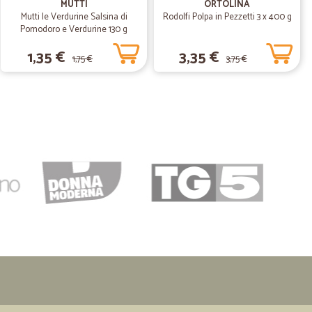
MUTTI
ORTOLINA
tta
Mutti le Verdurine Salsina di
Rodolfi Polpa in Pezzetti 3 x 400 g
Pomodoro e Verdurine 130 g
1,35 €
3,35 €
1,75 €
3,75 €
09/04/2020
e puntuale curato nei dettagli e con la tempestività che di
o consiglio vivamente. Grazie di cuore per tutto.
13/12/2019
!
22/09/2019
mazioni e…
ni e consegna merce