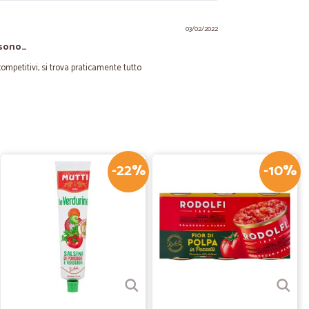
03/02/2022
i sono…
 competitivi, si trova praticamente tutto
17/01/2021
-22%
-10%
o S.
03/08/2020
diversi omaggi dentro il pacco.Di meglio non si può
24/06/2020