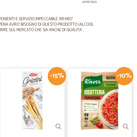
25/09/2022
NIENTI E SERVIZIO IMPECCABILE. RIFARO'
PENA AVRO' BISOGNO DI QUESTO PRODOTTO (ALCOOL
ERIRE SUL MERCATO CHE SIA ANCHE DI QUALITA'.
06/08/2021
segna
-15%
-10%
.
05/09/2020
Z.
07/03/2020