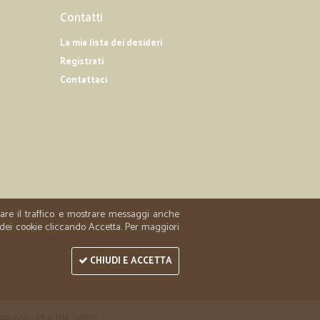
08/04/2019
Contatti
La mia lista dei desideri
Registrati
Contattaci
M.
18/03/2019
ervizio rapido ed efficiente.
zzare il traffico e mostrare messaggi anche
 dei cookie cliccando Accetta. Per maggiori
CHIUDI E ACCETTA
 1590669 - REA: MN 258721