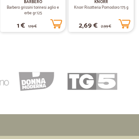
BARBERO
KNORR
Barbero grissini torinesi aglio e
Knorr Risotteria Pomodoro 175 g
erbe gr.125
1 €
2,69 €
1,19 €
2,99 €
19/12/2019
opera.
R.
05/09/2019
onamento…
to adeguato
08/05/2019
one un po' alte