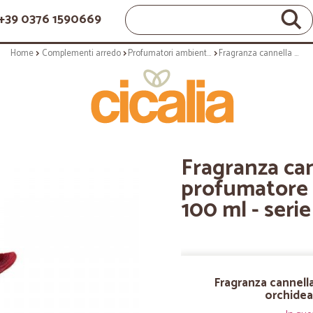
+39 0376 1590669
Home
Complementi arredo
Profumatori ambientali
Fragranza cannella arancio - profumatore a diffusione orchidea - 100 ml - serie hypno chic
Fragranza can
profumatore a
100 ml - seri
Fragranza cannell
orchidea 