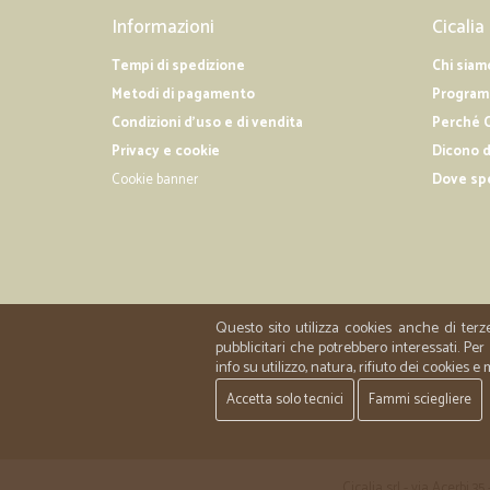
Informazioni
Cicalia
Tempi di spedizione
Chi siam
Metodi di pagamento
Programm
Condizioni d'uso e di vendita
Perché C
Privacy e cookie
Dicono d
Cookie banner
Dove sp
Questo sito utilizza cookies anche di terz
pubblicitari che potrebbero interessati. P
info su utilizzo, natura, rifiuto dei cookies e
Accetta solo tecnici
Fammi sciegliere
Cicalia srl - via Acerbi