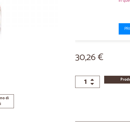
In que
PR
30,26 €
Prod
no di
i