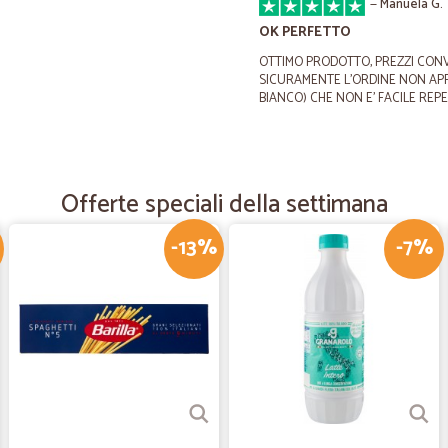
—
Manuela G.
OK PERFETTO
OTTIMO PRODOTTO, PREZZI CONVE
SICURAMENTE L'ORDINE NON AP
BIANCO) CHE NON E' FACILE REP
—
Daniele M.
Ottimo e preciso nella con
Offerte speciali della settimana
Ottimo e preciso nella consegna
-13%
-7%
—
Giuseppe G
Ottimo prodotto
Ottimo prodotto
—
Alessandro 
Ottimo servizio