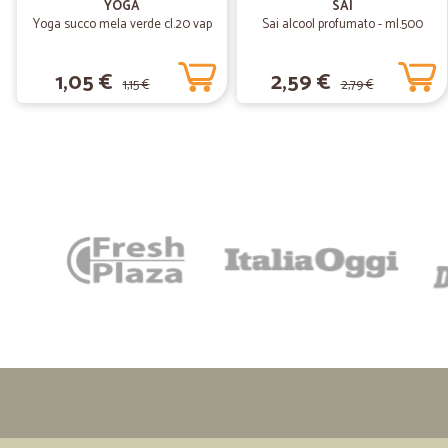
YOGA
SAI
Yoga succo mela verde cl.20 vap
Sai alcool profumato - ml.500
1,05 €
2,59 €
1,15 €
2,79 €