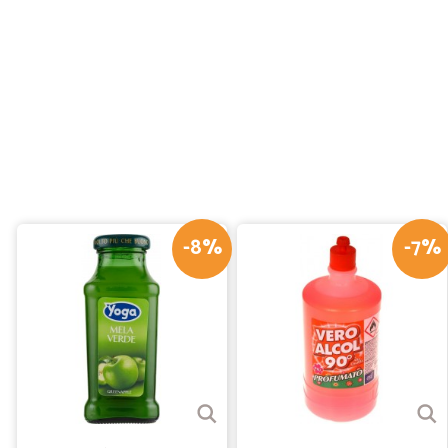
-8%
-7%