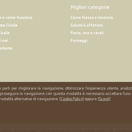
—
Rosalba S.
Migliori categorie
Ottimi prodotti
o e come funziona
Carne fresca e lavorata
Ottimi prodotti
a Cicalia
Salumi e affettati
icalia
Pasta, riso e cerali
—
Pierfranco 
i noi
Formaggi
Consigliabile a chiunque
ediamo
Prodotti arrivati in perfetto stato; s
e parti per migliorare la navigazione, ottimizzare l'esperienza utente, anali
er proseguire la navigazione con questa modalità è necessario accettare l'uso
 modalità alternative di navigazione: [
Cookie Policy
] oppure [
Scegli
]
 35 - 46100 - Mantova (MN) - P.iva 02508120207 - C.Fisc 02508120207 - Tel. +39 0376