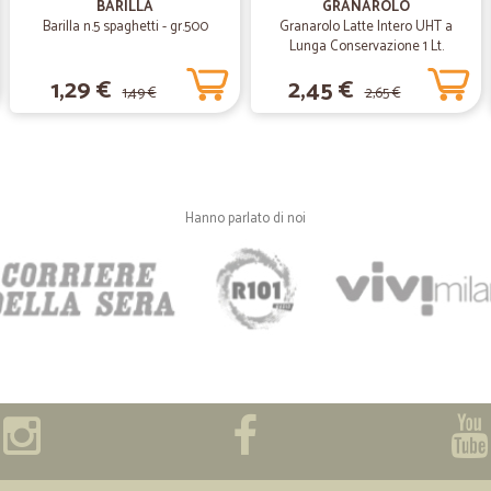
BARILLA
GRANAROLO
Ottimo servizio
Barilla n.5 spaghetti - gr.500
Granarolo Latte Intero UHT a
Lunga Conservazione 1 Lt.
1,29 €
2,45 €
1,49 €
2,65 €
—
Richard R.
Sodifatto in ogni parte del 
Sodifatto in ogni parte del opera.
Hanno parlato di noi
—
Costantino 
servizio puntuale-confezi
servizio puntuale-confezionamen
—
Gaetano M.
buono
sito interessante, spese di spedizi