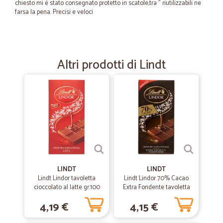
chiesto mi è stato consegnato protetto in scatole,tra " riutilizzabili ne
farsa la pena. Precisi e veloci
—
Fabrizio P.
25/04/2023
Acquisto
Altri prodotti di Lindt
Tutto ok, perfetto e preciso
—
Fabrizio B.
14/03/2021
Il prodotto è arrivato puntualissimo
Il prodotto è arrivato puntualissimo, due giorni dopo l'ordine online.
Prezzo in linea col mercato.
LINDT
LINDT
—
Andrea G.
Lindt Lindor tavoletta
Lindt Lindor 70% Cacao
10/01/2021
cioccolato al latte gr.100
Extra Fondente tavoletta
Semplice
100 gr.
4,19 €
4,15 €
Semplice , veloce , affidabile . Il sistema di ricerca dei prodotti è
migliorabile , ma comunque buono.