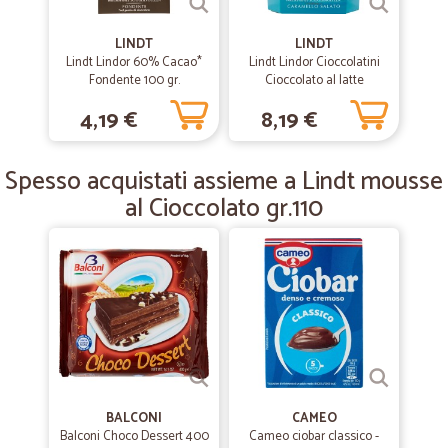
Correttezza e puntualità!
LINDT
LINDT
Correttezza e puntualità!
Lindt Lindor 60% Cacao*
Lindt Lindor Cioccolatini
Fondente 100 gr.
Cioccolato al latte
Caramello 200 g
4,19 €
8,19 €
—
Tiziana T.
27/02/2019
Buongiorno Io mi sono trovata bene con…
Spesso acquistati assieme a Lindt mousse
Buongiorno Io mi sono trovata bene con voi il paco era ottimo
imballato bene che devo dire siete una azienda perfetta buona
al Cioccolato gr.110
Giornata
BALCONI
CAMEO
Balconi Choco Dessert 400
Cameo ciobar classico -