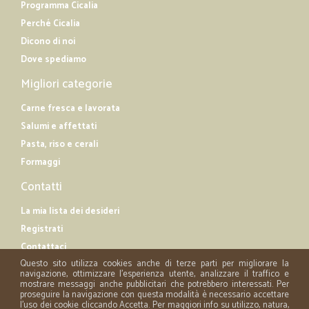
Programma Cicalia
Perché Cicalia
Dicono di noi
Dove spediamo
Migliori categorie
Carne fresca e lavorata
Salumi e affettati
Pasta, riso e cerali
Formaggi
Contatti
La mia lista dei desideri
Registrati
Contattaci
Questo sito utilizza cookies anche di terze parti per migliorare la
navigazione, ottimizzare l'esperienza utente, analizzare il traffico e
mostrare messaggi anche pubblicitari che potrebbero interessati. Per
proseguire la navigazione con questa modalità è necessario accettare
l'uso dei cookie cliccando Accetta. Per maggiori info su utilizzo, natura,