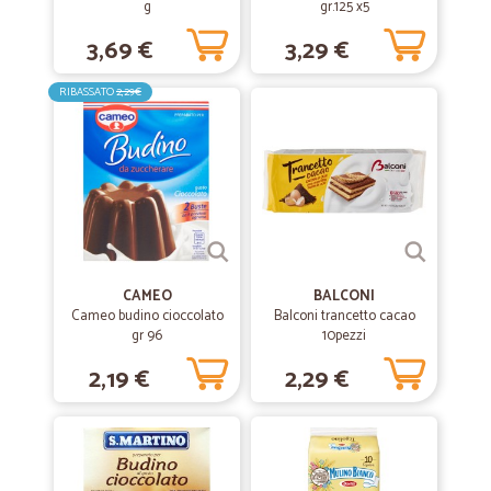
g
gr.125 x5
3,69 €
3,29 €
RIBASSATO
2,29€
CAMEO
BALCONI
Cameo budino cioccolato
Balconi trancetto cacao
gr 96
10pezzi
2,19 €
2,29 €