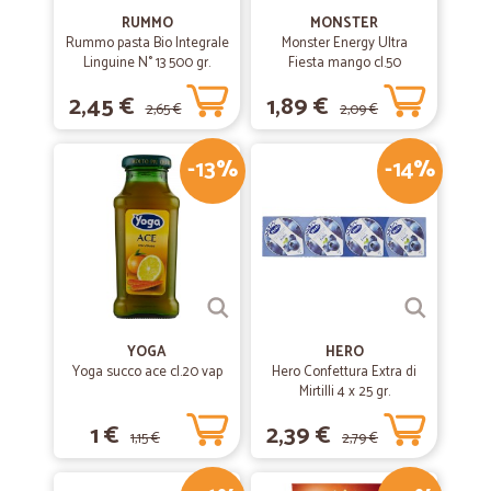
RUMMO
MONSTER
Rummo pasta Bio Integrale
Monster Energy Ultra
Linguine N° 13 500 gr.
Fiesta mango cl.50
2,45 €
1,89 €
2,65 €
2,09 €
-13%
-14%
YOGA
HERO
Yoga succo ace cl.20 vap
Hero Confettura Extra di
Mirtilli 4 x 25 gr.
1 €
2,39 €
1,15 €
2,79 €