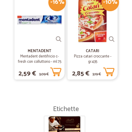
-16%
-10%
MENTADENT
CATARI
Mentadent dentifricio c-
Pizza catari croccante -
fresh con colluttorio - ml.75
gr.435
2,59 €
2,85 €
3,09 €
3,19 €
Etichette