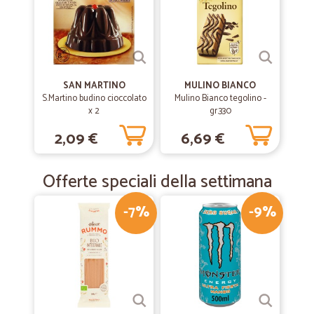
SAN MARTINO
MULINO BIANCO
S.Martino budino cioccolato
Mulino Bianco tegolino -
x 2
gr.330
2,09 €
6,69 €
Offerte speciali della settimana
-7%
-9%