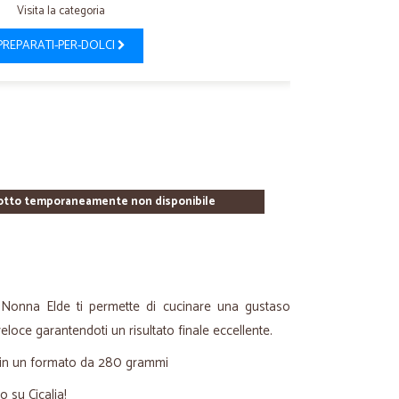
Visita la categoria
PREPARATI-PER-DOLCI
otto temporaneamente non disponibile
i Nonna Elde ti permette di cucinare una gustaso
eloce garantendoti un risultato finale eccellente.
 in un formato da 280 grammi
o su Cicalia!