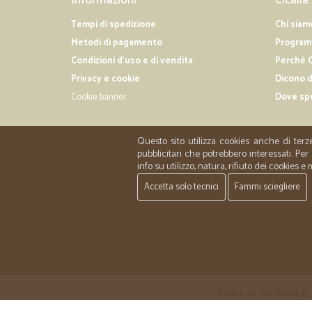
Tempi di spedizione
Chi siam
Metodi di pagamento
Programm
Condizioni d'uso e di vendita
Perché C
Privacy e cookie
Dicono d
Cookie banner
Dove sp
Questo sito utilizza cookies anche di terz
pubblicitari che potrebbero interessati. P
info su utilizzo, natura, rifiuto dei cookies e
Accetta solo tecnici
Fammi sciegliere
Cicalia srl - via Acerbi