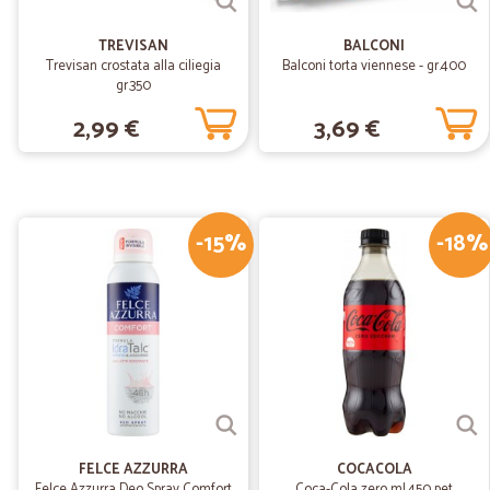
TREVISAN
BALCONI
Trevisan crostata alla ciliegia
Balconi torta viennese - gr.400
gr.350
2,99 €
3,69 €
-15%
-18%
FELCE AZZURRA
COCACOLA
Felce Azzurra Deo Spray Comfort
Coca-Cola zero ml.450 pet