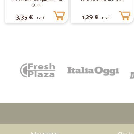
150 ml.
3,35 €
1,29 €
3,95 €
1,59 €
Informazioni
Cicalia