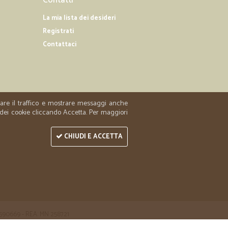
La mia lista dei desideri
Registrati
Contattaci
zzare il traffico e mostrare messaggi anche
 dei cookie cliccando Accetta. Per maggiori
CHIUDI E ACCETTA
 1590669 - REA: MN 258721