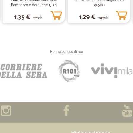
Pomodoro e Verdurine 130 g
gr.500
—
Giovanni L.
1,35 €
1,29 €
1,75 €
1,49 €
Sempre puntuali e precisi ne
Sempre puntuali e precisi nella co
—
Veronica C.
Hanno parlato di noi
Grazie per la serietà e la pa
Ringrazio Cicalia anche nei giorni 
consegnata in una Regione differe
Migliori categorie