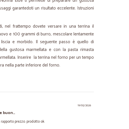
i Nonna Elde ti permette di preparare un gustosa
saggi garantedoti un risultato eccelente. Istruzioni
i, nel frattempo dovete versare in una terrina il
uovo e 100 grammi di burro, mescolare lentamente
liscia e morbido. Il seguente passo è quello di
n della gustosa marmellata e con la pasta rimasta
armellata. Inserire la terrina nel forno per un tempo
ra nella parte inferiore del forno.
19/05/2026
le buon…
rapporto prezzo. prodotto ok