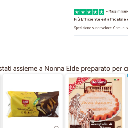
—
Massimilian
Più Efficiente ed affidabile d
Spedizione super veloce! Comunicazi
—
Donato D.
Puntualissimi
Puntualissimi
tati assieme a Nonna Elde preparato per c
—
Patrizia Z.
OTTIMO SITO
OTTIMO SITO, DOVE HO TROVAT
RAPIDA LA SPEDIZIONE - PROFES
—
Bruno B.