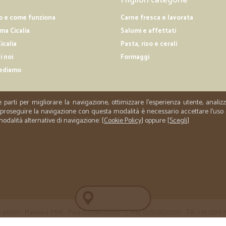
o e come funziona
Carne fresca e lavorata
a Cicalia
Salumi e affettati
icalia
Pasta, riso e cerali
i noi
Formaggi
ediamo
e parti per migliorare la navigazione, ottimizzare l'esperienza utente, anali
er proseguire la navigazione con questa modalità è necessario accettare l'uso
 modalità alternative di navigazione: [
Cookie Policy
] oppure [
Scegli
]
 35 - 46100 - Mantova (MN) - P.iva 02508120207 - C.Fisc 02508120207 - Tel. +39 0376