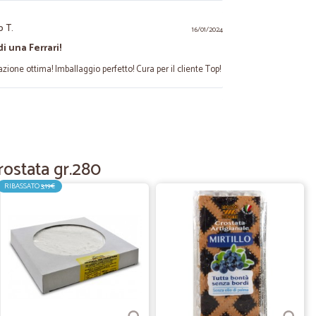
o T.
16/01/2024
i una Ferrari!
one ottima! Imballaggio perfetto! Cura per il cliente Top!
09/04/2023
rostata gr.280
RIBASSATO
3,19€
06/09/2022
O PRODOTTI CHE FATICAVO A TROVARE IN COMMERCIO
SIONALI
07/05/2021