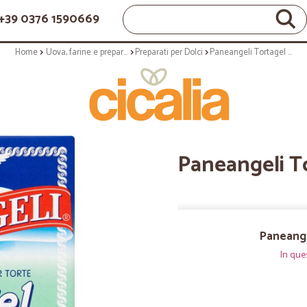
+39 0376 1590669
Home
Uova, farine e preparati
Preparati per Dolci
Paneangeli Tortagel chiaro X3 gr.39
Paneangeli To
Paneange
In que