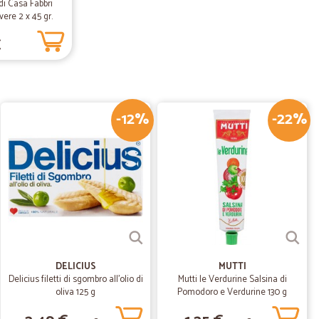
di Casa Fabbri
vere 2 x 45 gr.
30/07/2020
 preparazione…
€
ione dei colli. Spedizioni molto puntuali. Prezzi nella
-12%
-22%
30/05/2020
iato!
07/10/2019
nimo…
rdine.
DELICIUS
MUTTI
Delicius filetti di sgombro all'olio di
Mutti le Verdurine Salsina di
oliva 125 g
Pomodoro e Verdurine 130 g