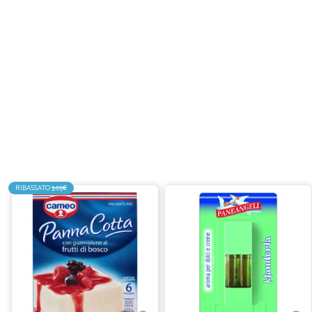
RIBASSATO
3,05€