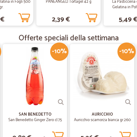
tina in Fogli 500
PANEANGELI Tortagel 42 g
La Pasticceria 
—
Arianna M.
gr.
Gelatina in Pol
Estremamente accorti nella
 €
2,39 €
5,49 
Estremamente accorti nella preparaz
media. Consiglio
Offerte speciali della settimana
-10%
-10%
—
Eleonora D.
Servizio ottimo e puntuale
Servizio ottimo e puntuale! Consigl
—
Manuela T.
Tutto perfetto a parte il mi
Tutto perfetto a parte il minimo d'o
SAN BENEDETTO
AURICCHIO
San Benedetto Ginger Zero cl.75
Auricchio scamorza bianca gr.260