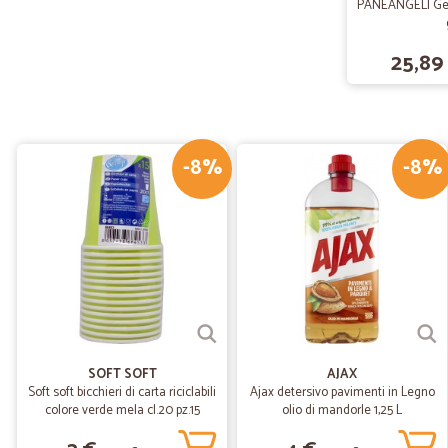
PANEANGELI Gela
25,89
-8%
-8%
SOFT SOFT
AJAX
Soft soft bicchieri di carta riciclabili
Ajax detersivo pavimenti in Legno
colore verde mela cl.20 pz.15
olio di mandorle 1,25 L