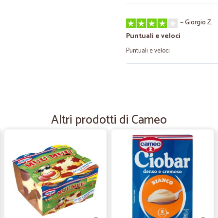
—
Giorgio Z.
Puntuali e veloci
Puntuali e veloci
—
Maria piera 
precisa
Consegna veloce e precisa
Altri prodotti di Cameo
—
Sara T.
Prodotto ottimo.
Prodotto ottimo.
—
Fausto B.
Ottimo servizio