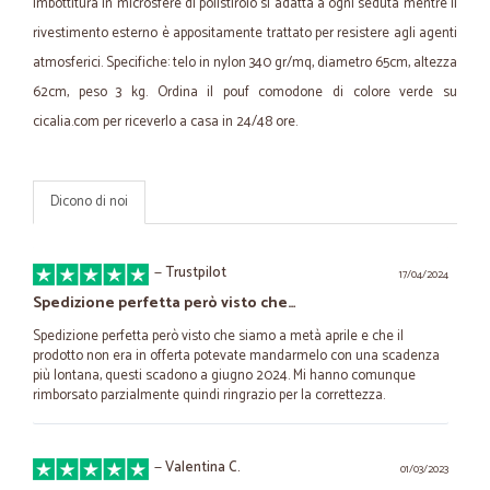
imbottitura in microsfere di polistirolo si adatta a ogni seduta mentre il
rivestimento esterno è appositamente trattato per resistere agli agenti
atmosferici. Specifiche: telo in nylon 340 gr/mq, diametro 65cm, altezza
62cm, peso 3 kg. Ordina il pouf comodone di colore verde su
cicalia.com per riceverlo a casa in 24/48 ore.
Dicono di noi
—
Trustpilot
17/04/2024
Spedizione perfetta però visto che…
Spedizione perfetta però visto che siamo a metà aprile e che il
prodotto non era in offerta potevate mandarmelo con una scadenza
più lontana, questi scadono a giugno 2024. Mi hanno comunque
rimborsato parzialmente quindi ringrazio per la correttezza.
—
Valentina C.
01/03/2023