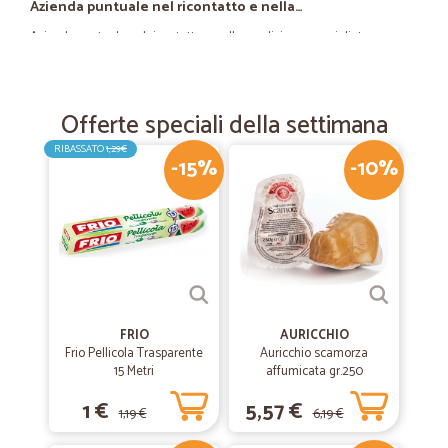
Azienda puntuale nel ricontatto e nella…
Azienda puntuale nel ricontatto e nella spedizione, consigliata.
—
Ivana B.
24/11/2021
Offerte speciali della settimana
Ottimo
RIBASSATO
1,29€
Ottimo, spedizione arrivata in 24 ore, pacco ben confezionato, prodotti
-15%
-10%
richiesti perfetti... rifarò altri acquisti
—
Emanuele S.
06/11/2020
Salve.
Salve. Tutte bene un pò di tempo per il pagamento che poi è risultato
avere anche un costo, non dovuto a codesta Società presumo.
FRIO
AURICCHIO
Ringrazio e saluto. -
Frio Pellicola Trasparente
Auricchio scamorza
15 Metri
affumicata gr.250
1 €
5,57 €
—
Trustpilot
06/09/2020
1,19 €
6,19 €
Prodotti di ottima qualità prezzi…