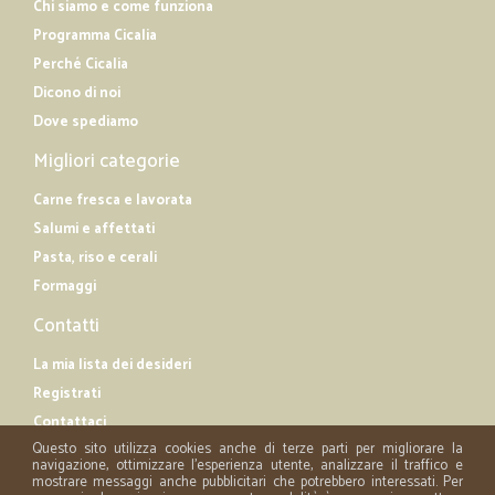
Chi siamo e come funziona
Programma Cicalia
Perché Cicalia
Dicono di noi
Dove spediamo
Migliori categorie
Carne fresca e lavorata
Salumi e affettati
Pasta, riso e cerali
Formaggi
Contatti
La mia lista dei desideri
Registrati
Contattaci
Questo sito utilizza cookies anche di terze parti per migliorare la
navigazione, ottimizzare l'esperienza utente, analizzare il traffico e
mostrare messaggi anche pubblicitari che potrebbero interessati. Per