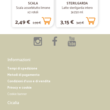
SCALA
STERILGARDA
Buongiorno per i prodotti nulla da dire anzi molto forniti....ma chi è alla
Scala assorbitutto limone
Latte sterilgarda intero
preparazione pacchi dovrebbe fare attenzione arrivano che sono tutto
x2 rotoli
3x250 ml.
rotti flaconi alla rovescia una cosa orrenda.
2,49 €
3,15 €
2,99 €
3,45 €
—
Studio D.
04/12/2018
Il sito è intuitivo e chiaro
Il sito è intuitivo e chiaro. Le spedizioni rispettano i tempi indicati. I
prezzi sono nella media.
Informazioni
Tempi di spedizione
Metodi di pagamento
Condizioni d'uso e di vendita
Privacy e cookie
Cookie banner
Cicalia