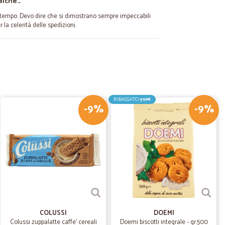
ualche…
 tempo. Devo dire che si dimostrano sempre impeccabili
r la celerità delle spedizioni.
16/11/2023
uito in modo impeccabile, arrivano i prodotti con un mezzo
ere di più. Grazie.
RIBASSATO
3,59€
-9%
-9%
15/10/2023
iva
zzi non competitivi ma ragionevoli. Purtroppo gli oggetti
enza nessun imballo e un paio si sono rotti. Di
ne nel settore imballaggio.
28/09/2021
COLUSSI
DOEMI
Colussi zuppalatte caffe' cereali
Doemi biscotti integrale - gr.500