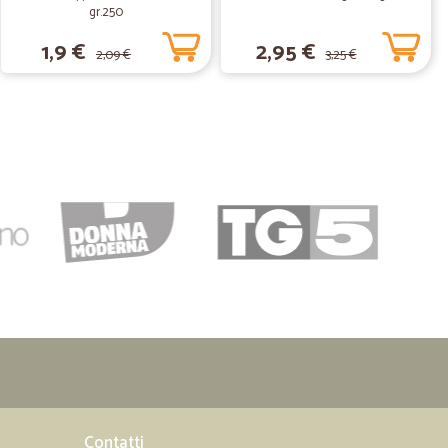
gr.250
utto perfettamente imballato
1,9 €
2,95 €
2,09 €
3,25 €
17/09/2021
28/04/2021
 imballaggio curato e logistica puntuale.
celta personalizzata rispetto alla grande distribuzione.
e bevande meno note come quelle di produzione francese,
aggio è sempre fatto con cura e non ho mai avuto consegne
a catena del freddo è rispettata e puntuale. Un unico spunto
a un po' da casa ed un po' in presenza, quando non ci sono
ile poter programmare esattamente il giorno della
Contatti