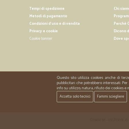
Tempi di spedizione
Chi siam
Metodi di pagamento
Programm
Condizioni d'uso e di vendita
Perché C
Privacy e cookie
Dicono d
Cookie banner
Dove sp
Questo sito utilizza cookies anche di terz
pubblicitari che potrebbero interessati. P
info su utilizzo, natura, rifiuto dei cookies e
Accetta solo tecnici
Fammi sciegliere
Cicalia srl - via Acerbi