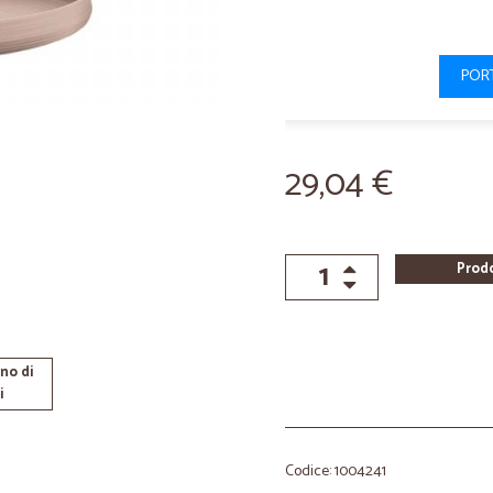
PORT
29,04 €
Prod
no di
i
Codice: 1004241