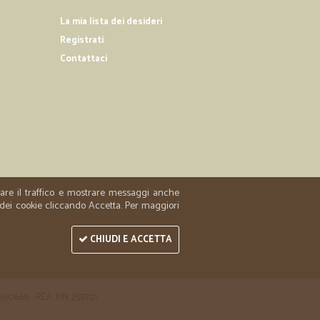
23/05/2020
a bene
La mia lista dei desideri
Registrati
o consiglio....
Contattaci
13/05/2020
08/10/2019
zzare il traffico e mostrare messaggi anche
 ottimi.
 dei cookie cliccando Accetta. Per maggiori
. consigliato
CHIUDI E ACCETTA
 1590669 - REA: MN 258721