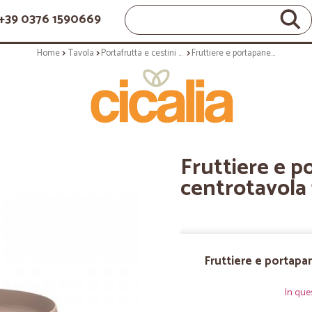
+39 0376 1590669
Home
Tavola
Portafrutta e cestini pane
Fruttiere e portapane: Tierra centrotavola fruttiera grigio tortora
Fruttiere e p
centrotavola 
Fruttiere e portapan
In que