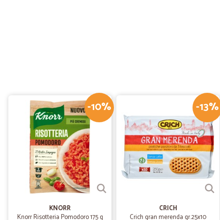
-10%
-13%
KNORR
CRICH
Knorr Risotteria Pomodoro 175 g
Crich gran merenda gr.25x10