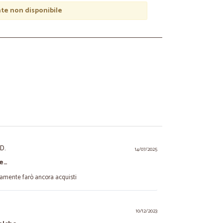
e non disponibile
 D.
14/07/2025
 e…
ramente farò ancora acquisti
10/12/2023