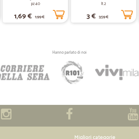
pz.40
lt.2
Ottimi prezzi, consegna veloce e t
1,69 €
3 €
1,99 €
3,59 €
—
Trustpilot
Ottimo servizio
Ottimo servizio
Hanno parlato di noi
—
Roberto B.
Prodotti buoni e di qualità,
Prodotti buoni e di qualità, ampia s
Particolari i formaggi ma anche l
e le italiane meno note. L'imball
con bottiglie rotte o altri danni. L
di miglioramento: ora che si lavor
prodotti da frigorifero, sarebbe ut
consegna.
Migliori categorie