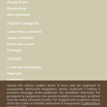
Perché Cicalia
Dicono di noi
Dove spediamo
Migliori categorie
Carne fresca e lavorata
Salumi e affettati
Pasta, riso e cerali
Formaggi
Contatti
La mia lista dei desideri
Registrati
Contattaci
Questo sito utilizza cookies anche di terze parti per migliorare la
navigazione, ottimizzare l'esperienza utente, analizzare il traffico e
mostrare messaggi anche pubblicitari che potrebbero interessati. Per
proseguire la navigazione con questa modalità è necessario accettare
l'uso dei cookie cliccando Accetta. Per maggiori info su utilizzo, natura,
rifiuto dei cookies e modalità alternative di navigazione: [
Cookie Policy
]