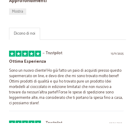
Approfondimenti
Mostra
Dicono di noi
—
Trustpilot
15/11/2025
Ottima Esperienza
Sono un nuovo cliente! Ho già fatto un paio di acquisti presso questo
supermercato on line, e devo dire che mi sono trovato molto bene!!
Ottimi prodotti di qualità e qui ho trovato pure un prodotto (dei
morbidelli al cioccolato in edizione limitata) che non riuscivo a
trovare da nessun'altra parte!! Forse le spese di spedizione sono
leggermente alte, ma considerato che ti portano la spesa fino a casa,
ci possiamo stare!.
—
Trustpilot
25/06/2024
Eccellente Tutto di ottima qualità