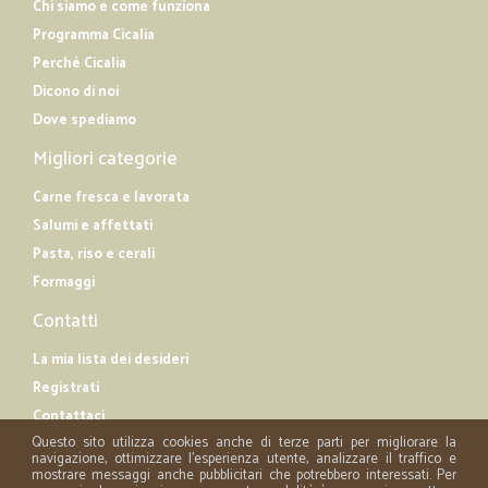
Chi siamo e come funziona
Programma Cicalia
Perché Cicalia
Dicono di noi
Dove spediamo
Migliori categorie
Carne fresca e lavorata
Salumi e affettati
Pasta, riso e cerali
Formaggi
Contatti
La mia lista dei desideri
Registrati
Contattaci
Questo sito utilizza cookies anche di terze parti per migliorare la
navigazione, ottimizzare l'esperienza utente, analizzare il traffico e
mostrare messaggi anche pubblicitari che potrebbero interessati. Per