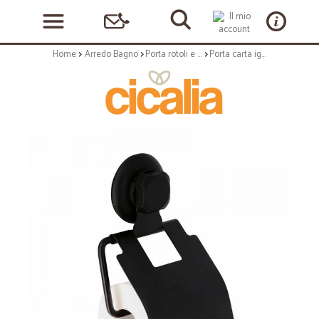
Home
Arredo Bagno
Porta rotoli e porta asciugamani
Porta carta igienica con ventose - serie bestlock black