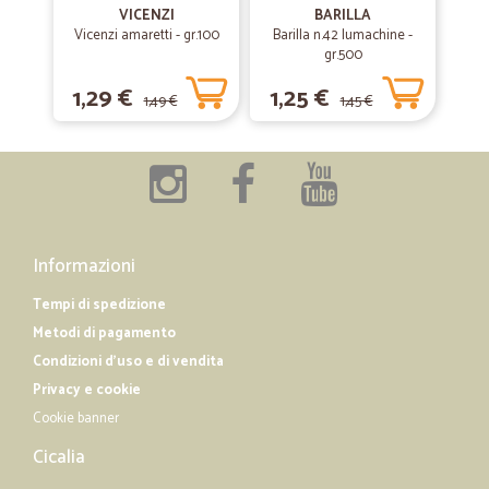
dei prodotti sono al momento poco competitivi rispetto al mercato
VICENZI
BARILLA
cittadino
Vicenzi amaretti - gr.100
Barilla n.42 lumachine -
gr.500
1,29 €
1,25 €
—
Trustpilot
28/02/2019
1,49 €
1,45 €
Tutto Ok
Tutto Ok, prodotti, confezionamento e spedizioni veloci, ottimo
supermercato, consigliato a tutti
—
Giamila E.
04/12/2018
Informazioni
TUTTO PERFETTO SEMPRE
Tempi di spedizione
TUTTO PERFETTO SEMPRE
Metodi di pagamento
Condizioni d'uso e di vendita
Privacy e cookie
Cookie banner
Cicalia