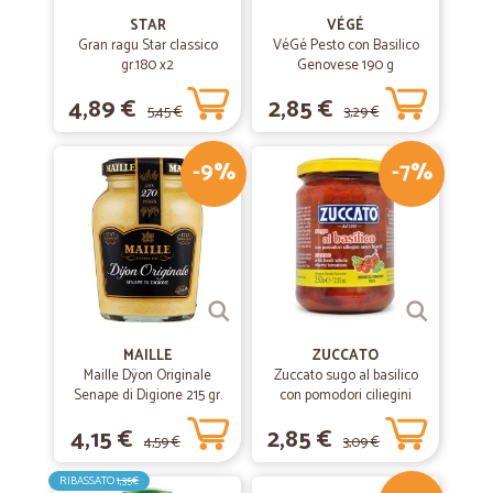
STAR
VÉGÉ
Gran ragu Star classico
VéGé Pesto con Basilico
gr.180 x2
Genovese 190 g
4,89 €
2,85 €
5,45 €
3,29 €
-9%
-7%
MAILLE
ZUCCATO
Maille Dÿon Originale
Zuccato sugo al basilico
Senape di Digione 215 gr.
con pomodori ciliegini
interi freschi gr.370
4,15 €
2,85 €
4,59 €
3,09 €
RIBASSATO
1,35€