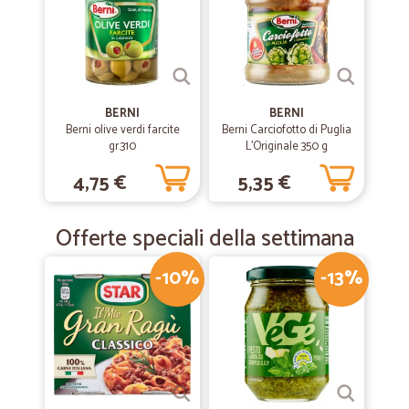
—
Giorgio R.
18/07/2019
Ottimo servizio
Ottimo servizio, rapido e pronti e disponibili al telefono per risolvere
BERNI
BERNI
qualsiasi problema
Berni olive verdi farcite
Berni Carciofotto di Puglia
gr.310
L'Originale 350 g
4,75 €
5,35 €
—
Manrico R.
15/12/2018
veramente importante
Offerte speciali della settimana
veramente importante
-10%
-13%