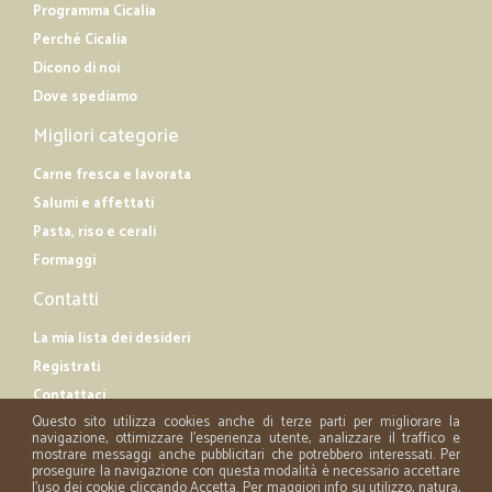
Programma Cicalia
Perché Cicalia
Dicono di noi
Dove spediamo
Migliori categorie
Carne fresca e lavorata
Salumi e affettati
Pasta, riso e cerali
Formaggi
Contatti
La mia lista dei desideri
Registrati
Contattaci
Questo sito utilizza cookies anche di terze parti per migliorare la
navigazione, ottimizzare l'esperienza utente, analizzare il traffico e
mostrare messaggi anche pubblicitari che potrebbero interessati. Per
proseguire la navigazione con questa modalità è necessario accettare
l'uso dei cookie cliccando Accetta. Per maggiori info su utilizzo, natura,