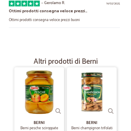
—
Gerolamo R.
16/02/2025
Ottimi prodotti consegna veloce prezzi…
Ottimi prodotti consegna veloce prezzi buoni
—
Doyma patricia G.
18/04/2022
Ho già comprato varie volte e mi sono…
Ho già comprato varie volte e mi sono trovata bene, imballaggio
Altri prodotti di Berni
sicuro, personale a disposizione per chiarimenti, merce di buona
qualità.
—
Massimo T.
31/08/2020
Ottimo prodotto
Ottimo prodotto, al top e spedizione rapida.
—
Alessandro I.
BERNI
BERNI
14/07/2020
Berni pesche sciroppate
Berni champignon trifolati
Negozio davvero ottimo e affidabile