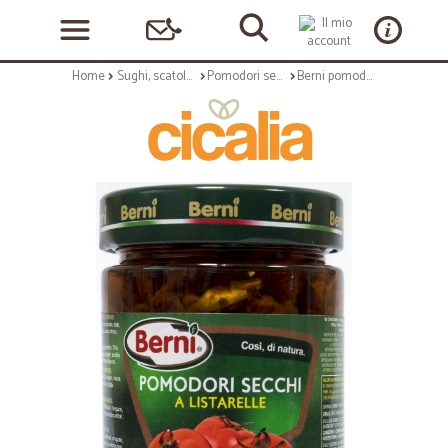
Home
Sughi, scatolame e condimenti
Pomodori secchi
Berni pomodori secchi a filetti gr.280