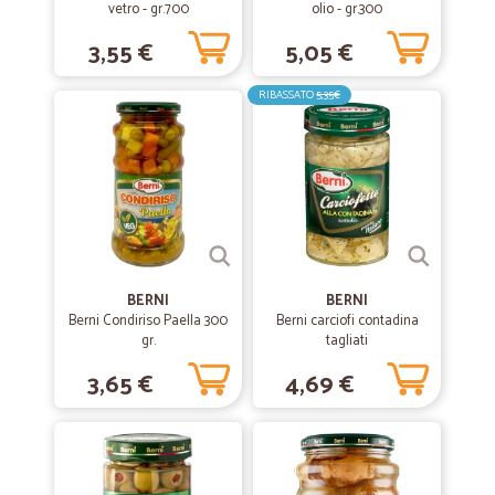
vetro - gr.700
olio - gr.300
Negozio davvero ottimo e affidabile. Acquistati dei prodotti e arrivati
3,55 €
5,05 €
in pochissimo tempo.
RIBASSATO
5,35€
—
Annalisa M.
27/05/2020
Perfetto
Perfetto. Velocissimo ! Gentilissimo mi hanno inserito nel pacco 5
omaggi super graditi !!
—
Alberto F.
24/05/2020
BERNI
BERNI
precisi e qualità buona
Berni Condiriso Paella 300
Berni carciofi contadina
gr.
tagliati
precisi e qualità buona
3,65 €
4,69 €
—
Alessandro B.
01/04/2020
Servizio ineccepibile
Servizio ineccepibile. Continuate così.