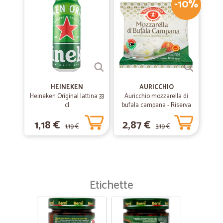
-10%
HEINEKEN
AURICCHIO
Heineken Original lattina 33
Auricchio mozzarella di
cl
bufala campana - Riserva
esclusiva gr.125
1,18 €
2,87 €
1,19 €
3,19 €
Etichette