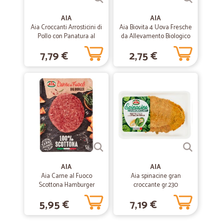
—
Anna R.
24/06/2020
AIA
AIA
Ottimo rapporto qualità prezzo
Aia Croccanti Arrosticini di
Aia Biovita 4 Uova Fresche
Pollo con Panatura al
da Allevamento Biologico
Ottimo rapporto qualità prezzo, spedizione veloce e puntuale.
Rosmarino 0,300 kg
220 gr.
7,79 €
2,75 €
—
Sesto F.
06/03/2020
Pacco integro
Pacco integro, arrivo del pacco entro i termini previsti, ottima
efficienza.
—
Margherita V.
03/12/2019
fornitura peperoncino
AIA
AIA
prodotto eccellente, consegna secondo programma
Aia Carne al Fuoco
Aia spinacine gran
Scottona Hamburger
croccante gr.230
GR.180
5,95 €
7,19 €
—
Pasqualino L.
09/11/2019
Ottima la consiglio precisione qualità…