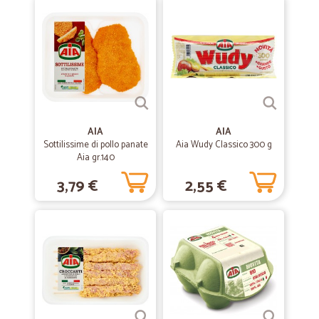
—
Giuseppe P.
12/08/2022
Servizio puntuale e corretto
Servizio puntuale e corretto. Prezzi accettabili considerando il tipo di
servizio offerto. Il costo del pagamento a mezzo PayPal mi sembra un
po' alto.
AIA
AIA
Sottilissime di pollo panate
—
Stefano Q.
Aia Wudy Classico 300 g
21/12/2020
Aia gr.140
Spedizione velocissima ed accurata
3,79 €
2,55 €
Spedizione velocissima ed accurata, ordinato nella tarda serata di
sabato, ricevuto il tutto il martedì mattina.
—
Giancarlo C.
28/06/2020
Prima volta positivissima
Velocita di consegna e di spedizione molto ben riforniti