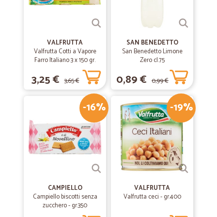
VALFRUTTA
SAN BENEDETTO
Valfrutta Cotti a Vapore
San Benedetto Limone
Farro Italiano 3 x 150 gr.
Zero cl.75
3,25 €
0,89 €
3,65 €
0,99 €
-16%
-19%
CAMPIELLO
VALFRUTTA
Campiello biscotti senza
Valfrutta ceci - gr.400
zucchero - gr.350