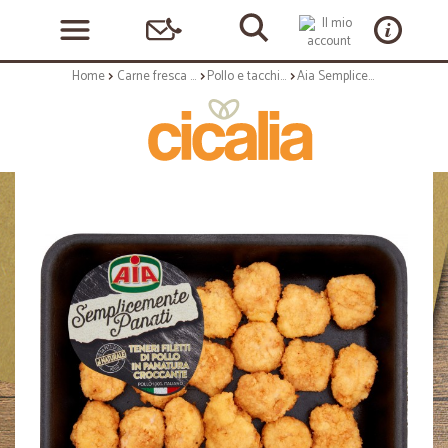
Home
Carne fresca e carne lavorata
Pollo e tacchino
Aia Semplicemente Panati Bocconcini di Pollo Panati gr.280