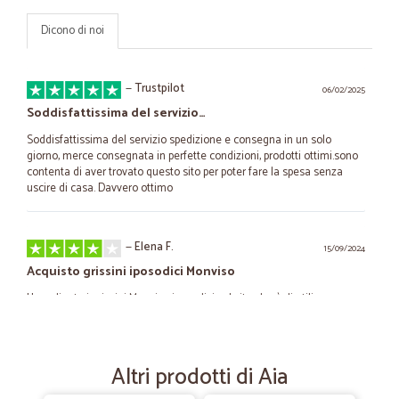
Dicono di noi
—
Trustpilot
06/02/2025
Soddisfattissima del servizio…
Soddisfattissima del servizio spedizione e consegna in un solo
giorno, merce consegnata in perfette condizioni, prodotti ottimi.sono
contenta di aver trovato questo sito per poter fare la spesa senza
uscire di casa. Davvero ottimo
—
Elena F.
15/09/2024
Acquisto grissini iposodici Monviso
Ho ordinato i grissini Monviso iposodici sul sito che è di utilizzo
abbastanza semplice,ma potrebbe essere migliorato. L'ordine è
arrivato in tempo brevissimo come previsto in una confezione che ha
protetto il contenuto (grissini, quindi fragili). L'unita nota negativa è il
costo della spedizione, circa 18 euro, perchè Venezia centro storico è
Altri prodotti di Aia
considerata zona disagiata.