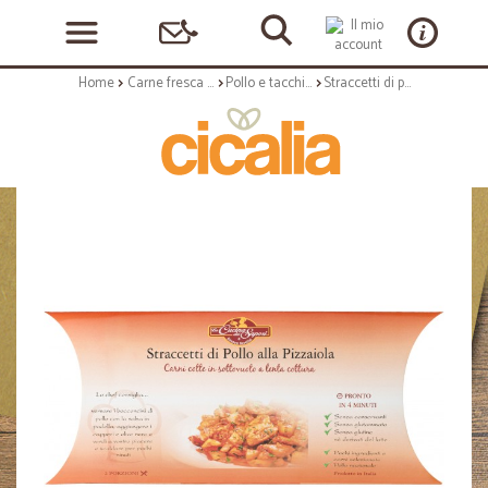
Home
Carne fresca e carne lavorata
Pollo e tacchino
Straccetti di pollo alla pizzaiola La Cucina dei Sapori gr. 250