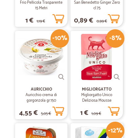
Ottimo servizio! Ero a casa in malattia e non potevo andare a fare la
Frio Pellicola Trasparente
San Benedetto Ginger Zero
spesa. Fatto l'ordine mi è arrivato tutto stando comodamente a casa,
15 Metri
cl.75
compresi gli alimenti freschi. Da provare!
1 €
0,89 €
1,19 €
0,99 €
-10%
-8%
AURICCHIO
MIGLIORGATTO
Auricchio crema di
Migliorgatto Unico
gorgonzola gr.150
Deliziosa Mousse
Prosciutto 85 gr.
4,55 €
1 €
5,05 €
1,09 €
-12%