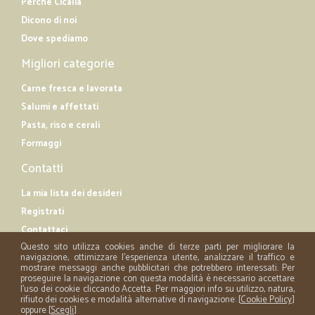
Perché Cicalia
Dicono di noi
Dove spediamo
Migliori categorie
Carne fresca e lavorata
Salumi e affettati
Pasta, riso e cerali
Formaggi
Contatti
La mia lista dei desideri
Registrati
Contattaci
Questo sito utilizza cookies anche di terze parti per migliorare la
navigazione, ottimizzare l'esperienza utente, analizzare il traffico e
mostrare messaggi anche pubblicitari che potrebbero interessati. Per
proseguire la navigazione con questa modalità è necessario accettare
l'uso dei cookie cliccando Accetta. Per maggiori info su utilizzo, natura,
rifiuto dei cookies e modalità alternative di navigazione: [
Cookie Policy
]
oppure [
Scegli
]