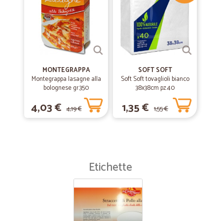
MONTEGRAPPA
SOFT SOFT
Montegrappa lasagne alla
Soft Soft tovaglioli bianco
bolognese gr.350
38x38cm pz.40
4,03 €
1,35 €
4,19 €
1,55 €
Etichette