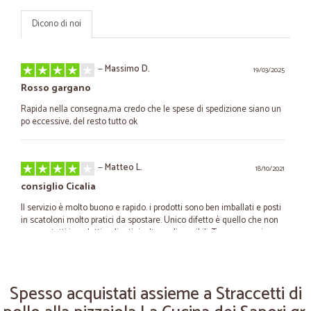
Dicono di noi
—
Massimo D.
19/03/2025
Rosso gargano
Rapida nella consegna,ma credo che le spese di spedizione siano un
po eccessive, del resto tutto ok
—
Matteo L.
18/10/2021
consiglio Cicalia
Il servizio è molto buono e rapido. i prodotti sono ben imballati e posti
in scatoloni molto pratici da spostare. Unico difetto è quello che non
sempre tutti i prodotti ordinati risultano disponibili. Tengo a precisare
che viene sempre fatto il rimborso degli articoli non inviati.
Spesso acquistati assieme a Straccetti di
—
Sabrina A.
28/07/2021
Spedizione velocissima