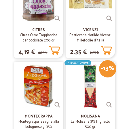
CITRES
VICENZI
Citres Olive Taggiasche
Pasticceria Matilde Vicenzi
denocciolate 200 gr.
Millefoglie d'Italia
Classiche 125 gr.
4,19 €
2,35 €
4,79 €
2,55 €
RIBASSATO
1,49€
-13%
MONTEGRAPPA
MOLISANA
Montegrappa lasagne alla
La Molisana 333 Trighetto
bolognese gr.350
500 gr.