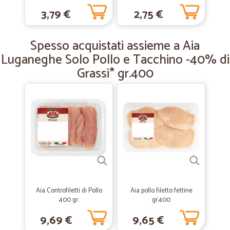
220 gr.
3,79 €
2,75 €
—
Gianna V.
06/12/2019
Spesso acquistati assieme a Aia
Affidabile e veloce servizio a…
Luganeghe Solo Pollo e Tacchino -40% di
Affidabile e veloce servizio a domicilio cortese e professionale
Grassi* gr.400
Aia Controfiletti di Pollo
Aia pollo filetto fettine
400 gr.
gr.400
9,69 €
9,65 €