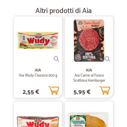
Consegna rapida e prezzi corretti.
Altri prodotti di Aia
—
Trustpilot
28/02/2022
Mi sono trovata bene.
Ottimo servizio e consegna.
—
Trustpilot
27/12/2021
È la prima volta che acquisto da…
AIA
AIA
Aia Wudy Classico 300 g
Aia Carne al Fuoco
È la prima volta che acquisto da Cicalia e i due pacchi ordinati sono
Scottona Hamburger
arrivati perfetti,e oggi ho effettuato un'altro ordine se proseguirà bene
GR.180
anche il prossimo pacco questo supermercato online penso che lo
2,55 €
5,95 €
usufruirò anche più avanti
—
Giuseppe C.
10/11/2021
Ottimo fornitore.
Ottimo fornitore.