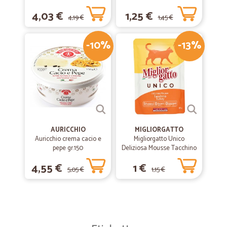
4,03 €
1,25 €
4,19 €
1,45 €
-10%
-13%
AURICCHIO
MIGLIORGATTO
Auricchio crema cacio e
Migliorgatto Unico
pepe gr.150
Deliziosa Mousse Tacchino
85 gr.
4,55 €
1 €
5,05 €
1,15 €