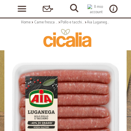
Home
Carne fresca e carne lavorata
Pollo e tacchino
Aia Luganeghe Solo Pollo e Tacchino -40% di Grassi* gr.400