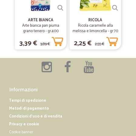
una vera e propria abitudine!!!
ARTE BIANCA
RICOLA
Arte bianca pan piuma
Ricola caramelle alla
grano tenero - gr.400
melissa e limoncella - gr.70
3,39 €
2,25 €
3,89 €
2,55 €
Informazioni
Tempi di spedizione
Metodi di pagamento
Condizioni d'uso e di vendita
Privacy e cookie
Cookie banner