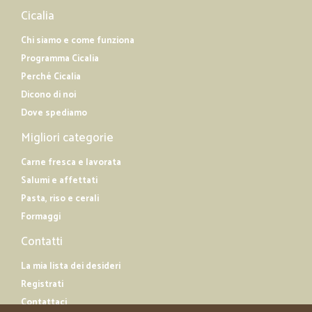
Cicalia
Chi siamo e come funziona
Programma Cicalia
Perché Cicalia
Dicono di noi
Dove spediamo
Migliori categorie
Carne fresca e lavorata
Salumi e affettati
Pasta, riso e cerali
Formaggi
Contatti
La mia lista dei desideri
Registrati
Contattaci