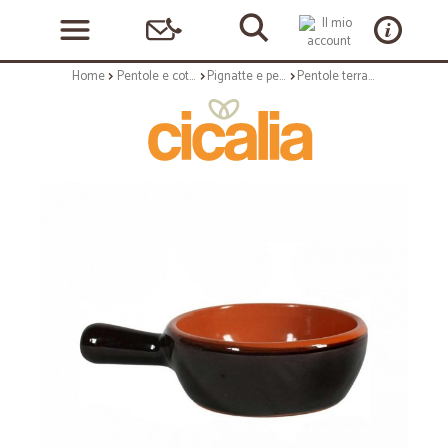
Home
Pentole e cottura
Pignatte e pentole in terracotta
Pentole terracotta e ceramica: Terra marrone casseruola 1m 12 cm