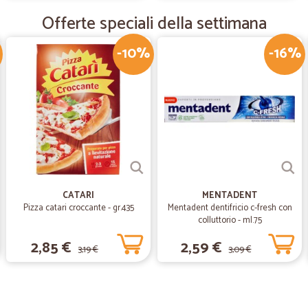
Offerte speciali della settimana
Servizio veloce e spedizione impec
-10%
-16%
—
Mauro C.
Velocita e precisione
Velocita e precisione
—
Dgpack di f.
unica pecca la crostata trop
unica pecca la crostata troppo dura,
CATARI
MENTADENT
accettabile
Pizza catari croccante - gr.435
Mentadent dentifricio c-fresh con
colluttorio - ml.75
2,85 €
2,59 €
3,19 €
3,09 €