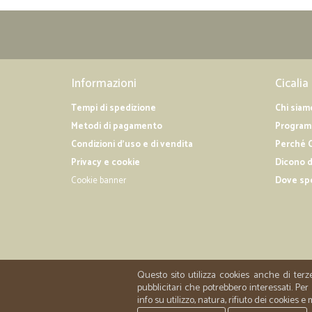
Informazioni
Cicalia
Tempi di spedizione
Chi siam
Metodi di pagamento
Programm
Condizioni d'uso e di vendita
Perché C
Privacy e cookie
Dicono d
Cookie banner
Dove sp
Questo sito utilizza cookies anche di terz
pubblicitari che potrebbero interessati. P
info su utilizzo, natura, rifiuto dei cookies e