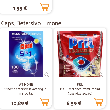
Limone 28 Lavaggi 504ml
7,35 €
04/08/2020
nte.
utto molto bene
16 Caps, Detersivo Limone
15/07/2020
mi
24/05/2020
emente e in ottimo stato. Sicuramente utilizzeremo ancora
AT HOME
PRIL
At home detersivo lavastoviglie 5
PRIL Excellence Premium 5in1
in 1 100 tab
Caps 16pz (297,6g)
10,89 €
8,59 €
08/02/2020
e…