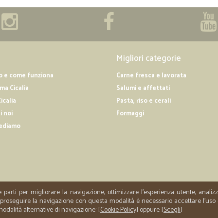
Migliori categorie
o e come funziona
Carne fresca e lavorata
a Cicalia
Salumi e affettati
icalia
Pasta, riso e cerali
i noi
Formaggi
ediamo
e parti per migliorare la navigazione, ottimizzare l'esperienza utente, anali
er proseguire la navigazione con questa modalità è necessario accettare l'uso
 modalità alternative di navigazione: [
Cookie Policy
] oppure [
Scegli
]