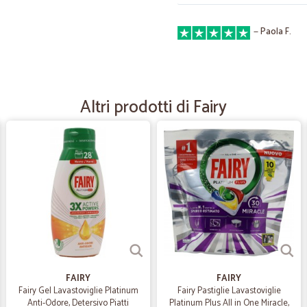
—
Paola F.
CICALIA
Mi sono trovata molto bene. Ho trov
velocità negli ordini. Abito in un 
andare fuori per acquistare quello 
Altri prodotti di Fairy
portato a casa. Ottimo poi l'imballa
—
Marinellaste
Con voi mi sono trovata mol
Con voi mi sono trovata molto be
—
Gianfranco 
tempi di consegna eccellent
FAIRY
tempi di consegna eccellenti, prodot
FAIRY
Fairy Gel Lavastoviglie Platinum
Fairy Pastiglie Lavastoviglie
Anti-Odore, Detersivo Piatti
Platinum Plus All in One Miracle,