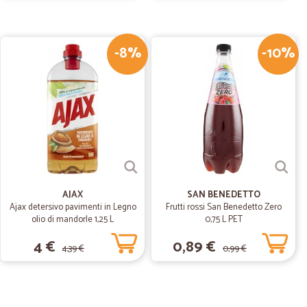
cabile
-8%
-10%
13/01/2020
di fausto D.
29/09/2019
po dura
 2 fichi d'india e 2 pesche da buttare per il resto tutto
AJAX
SAN BENEDETTO
Ajax detersivo pavimenti in Legno
Frutti rossi San Benedetto Zero
olio di mandorle 1,25 L
0,75 L PET
4 €
0,89 €
4,39 €
0,99 €