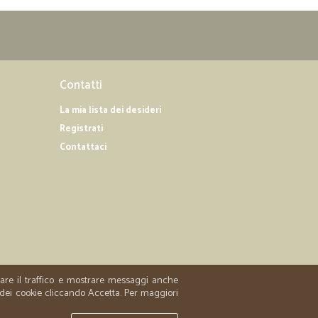
Contatti
La mia lista dei desideri
Registrati
Contattaci
zzare il traffico e mostrare messaggi anche
 dei cookie cliccando Accetta. Per maggiori