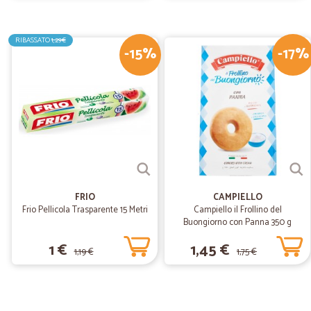
RIBASSATO
1,29€
-15%
-17%
FRIO
CAMPIELLO
Frio Pellicola Trasparente 15 Metri
Campiello il Frollino del
Buongiorno con Panna 350 g
1 €
1,45 €
1,19 €
1,75 €