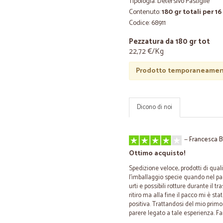
Tipologia: Detersivo Pastiglie
Contenuto:
180 gr totali per 1
Codice: 68911
Pezzatura da 180 gr tot
22,72 €/Kg
Prodotto temporaneament
Dicono di noi
—
Francesca B
Ottimo acquisto!
Spedizione veloce, prodotti di qualit
l'imballaggio specie quando nel pacc
urti e possibili rotture durante il t
ritiro ma alla fine il pacco mi è s
positiva. Trattandosi del mio primo
parere legato a tale esperienza. Far