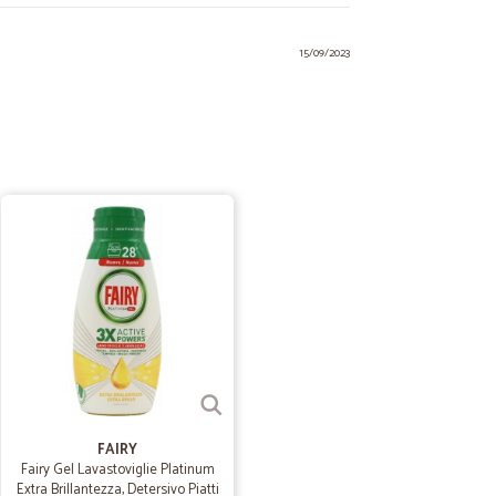
15/09/2023
ato ottima scelta, prezzi buoni e soprattutto molta
piccolo paese dove non c’è quasi nulla. E molto spesso devo
che mi piace. Invece con Cicalia risparmio e mi viene
ggio. Molto soddisfatta.
 A.
23/10/2020
to bene
ne
G.
28/09/2020
i
ti ottimi!
FAIRY
Fairy Gel Lavastoviglie Platinum
Extra Brillantezza, Detersivo Piatti