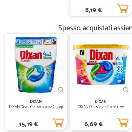
8,19 €
Spesso acquistati assiem
DIXAN
DIXAN
DIXAN Discs Classico 30pz (750g)
DIXAN Discs 25gr. Color 13 wl
15,19 €
6,69 €