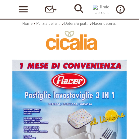
Home
Pulizia della casa
Detersivi piatti e stoviglie
Flacer detersivo lavastoviglie 3in1 x25 tabs