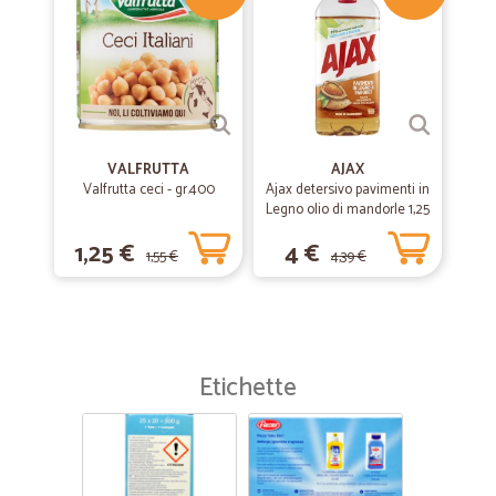
VALFRUTTA
AJAX
Valfrutta ceci - gr.400
Ajax detersivo pavimenti in
Legno olio di mandorle 1,25
L
1,25 €
4 €
1,55 €
4,39 €
Etichette