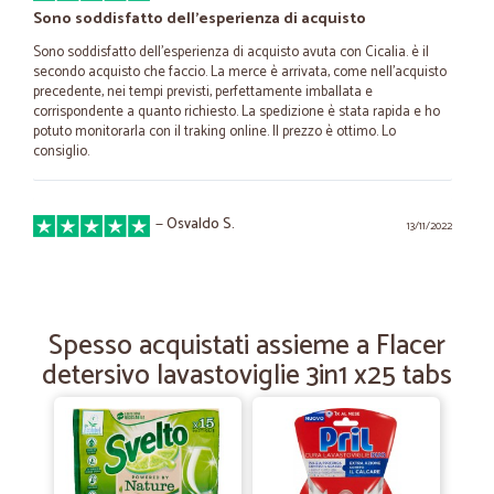
Sono soddisfatto dell'esperienza di acquisto
Sono soddisfatto dell'esperienza di acquisto avuta con Cicalia. è il
secondo acquisto che faccio. La merce è arrivata, come nell'acquisto
precedente, nei tempi previsti, perfettamente imballata e
corrispondente a quanto richiesto. La spedizione è stata rapida e ho
potuto monitorarla con il traking online. Il prezzo è ottimo. Lo
consiglio.
—
Osvaldo S.
13/11/2022
buon rapporto qualità prezzo
buona la comunicazione,altrettanta la puntualità, sicuramente
consigliata.
Spesso acquistati assieme a Flacer
detersivo lavastoviglie 3in1 x25 tabs
—
Luca M.
13/07/2020
trovo sempre quello che mi serve
trovo sempre quello che mi serve