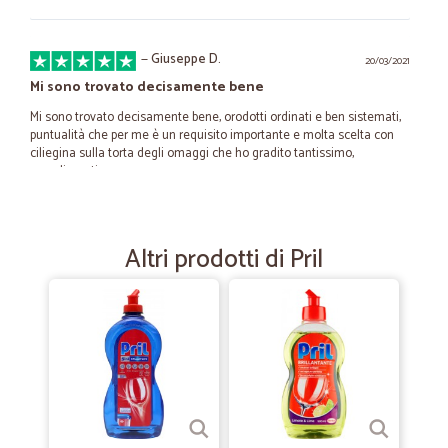
—
Giuseppe D.
20/03/2021
Mi sono trovato decisamente bene
Mi sono trovato decisamente bene, orodotti ordinati e ben sistemati,
puntualità che per me è un requisito importante e molta scelta con
ciliegina sulla torta degli omaggi che ho gradito tantissimo,
complimenti.
—
Mariella A.
20/10/2020
Altri prodotti di Pril
Più semplice di così
Più semplice di così! Come fare la spesa dal divano di casa!
—
Valerio M.
19/08/2020
Ottimo sito
Ottimo sito, professionale e puntuale e una marcia in più col
cashback