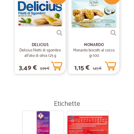
DELICIUS
MONARDO
Delicius filetti di sgombro
Monardo biscotti al cocco
all'olio di oliva 125 g
gr.100
3,49 €
1,15 €
3,99 €
1,45 €
Etichette