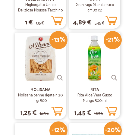
Migliorgatto Unico
Gran ragu Star classico
Deliziosa Mousse Tacchino
gr.180 x2
85 gr.
1 €
4,89 €
1,15 €
5,45 €
-13%
-21%
MOLISANA
RITA
Molisana penne rigate n.20
Rita Aloe Vera Gusto
- gr.500
Mango 500 ml
1,25 €
1,45 €
1,45 €
1,85 €
-12%
-20%