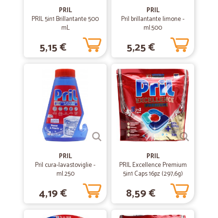
PRIL
PRIL
PRIL 5in1 Brillantante 500
Pril brillantante limone -
—
Elisabetta C.
mL
ml.500
03/03/2020
puntualità
5,15 €
5,25 €
tutto bene, ottimo servizio
—
Tunde A.
14/12/2019
Grazie per la vostra cortesia e…
Grazie per la vostra cortesia e gentilezza Grazie Cicalia ❤
—
Francesco M.
07/12/2019
PRIL
PRIL
OTTIMI PRODOTTI
Pril cura-lavastoviglie -
PRIL Excellence Premium
ml.250
5in1 Caps 16pz (297,6g)
OTTIMI PRODOTTI
4,19 €
8,59 €
—
Luca S.
15/11/2019