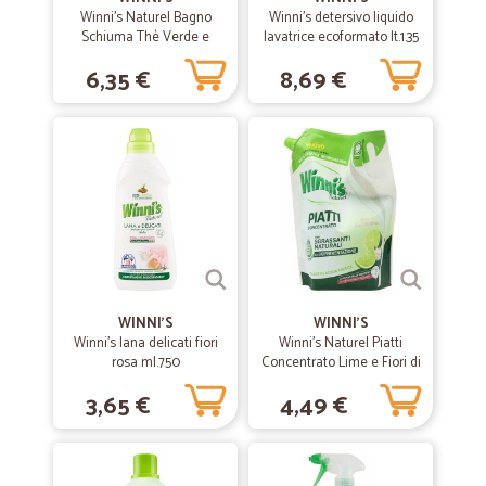
Winni's Naturel Bagno
Winni's detersivo liquido
—
Corrado S.
Schiuma Thè Verde e
lavatrice ecoformato lt.1.35
14/02/2020
Betulla 500 ml
Ottimi prodotti .Ottimo servizio e…
6,35 €
8,69 €
Ottimi prodotti .Ottimo servizio e serietà nella fornitura tramite
corriere.
—
Eligio S.
28/01/2020
Precisi e veloci
Precisi e veloci
WINNI'S
—
Serena T.
WINNI'S
24/01/2020
Winni's lana delicati fiori
Winni's Naturel Piatti
Tutto perfetto!!
rosa ml.750
Concentrato Lime e Fiori di
Mela ricarica ml.900
Tutto perfetto!!
3,65 €
4,49 €
—
Margherita V.
03/12/2019