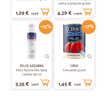
crema ai pistacchi gr.450
1,29 €
4,29 €
1,49 €
4,99 €
-15%
-17%
FELCE AZZURRA
CIRIO
Felce Azzurra Deo Spray
Cirio pelati gr.400
Comfort 150 ml.
3,35 €
1,45 €
3,95 €
1,75 €