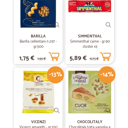
BARILLA
SIMMENTHAL
Barilla cellentani n.297 -
Simmenthal carne - gr.90
gr.500
cluster x3
1,75 €
5,89 €
1,95 €
6,75 €
-13%
-14%
VICENZI
CHOCOLITALY
Vicenzi amaretti - gr.100
Chocolitaly torta vaniglia e