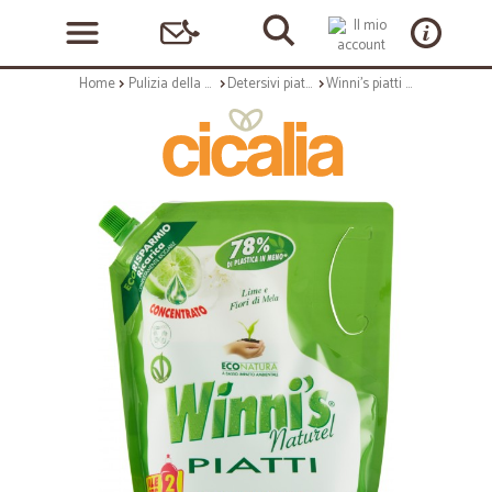
Home
Pulizia della casa
Detersivi piatti e stoviglie
Winni's piatti lime-fiori mela ricarica lt.1