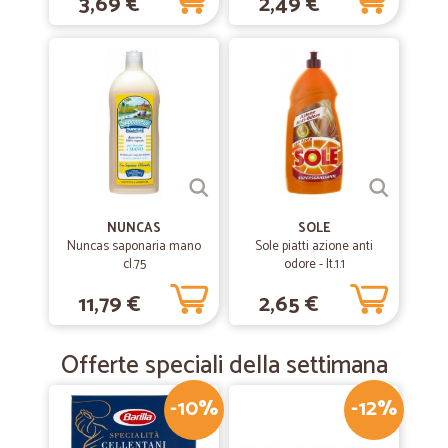
3,69 €
2,49 €
NUNCAS
SOLE
Nuncas saponaria mano
Sole piatti azione anti
cl.75
odore - lt.1.1
11,79 €
2,65 €
Offerte speciali della settimana
-10%
-12%