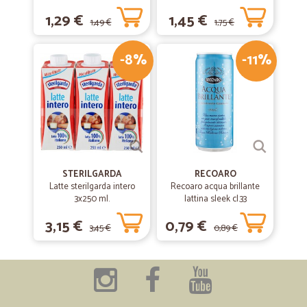
1,29 €
1,45 €
1,49 €
1,75 €
-8%
-11%
STERILGARDA
RECOARO
Latte sterilgarda intero
Recoaro acqua brillante
3x250 ml.
lattina sleek cl.33
3,15 €
0,79 €
3,45 €
0,89 €