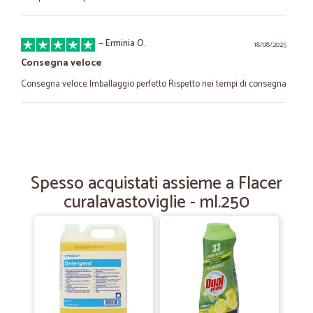
—
Erminia O.
18/08/2025
Consegna veloce
Consegna veloce Imballaggio perfetto Rispetto nei tempi di consegna
—
Bruno R.
21/08/2025
tutto OK
tutto OK Grazie per il servizio
Spesso acquistati assieme a Flacer
curalavastoviglie - ml.250
—
Patrizio A.
27/08/2023
già fatto altri acquisti...tutto…
già fatto altri acquisti...tutto perfetto
—
Trustpilot
27/08/2021