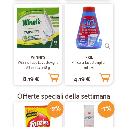
come prima esperienza e stata molto positiva,da ripetere
—
Camilla R.
27/10/2019
Tutto rispettato
Tutto rispettato
—
Pierpaolo G.
12/07/2019
WINNI'S
PRIL
Servizio eccellente e velocità nella…
Winni's Tabs Lavastoviglie
Pril cura-lavastoviglie -
All in 1 24 x 18 g
ml.250
Servizio eccellente e velocità nella consegna .
8,19 €
4,19 €
Offerte speciali della settimana
-9%
-7%