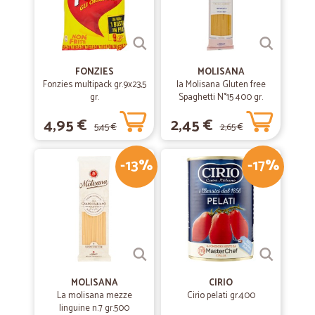
FONZIES
MOLISANA
Fonzies multipack gr.9x23,5
la Molisana Gluten free
gr.
Spaghetti N°15 400 gr.
4,95 €
2,45 €
5,45 €
2,65 €
-13%
-17%
MOLISANA
CIRIO
La molisana mezze
Cirio pelati gr.400
linguine n.7 gr.500