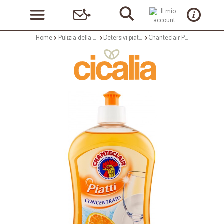
Home
Pulizia della casa
Detersivi piatti e stoviglie
Chanteclair Piatti Concentrato Profumo di Arancia 500 ml