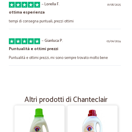
—
Lorella F.
01/08/2025
ottima esperienza
tempi di consegna puntuali, prezzi ottimi
—
Gianluca P.
05/06/2024
Puntualità e ottimi prezzi
Puntualità e ottimi prezzi, mi sono sempre trovato molto bene
—
Giancarlo G.
24/12/2023
Perfetto in tutto
Perfetto in tutto
Altri prodotti di Chanteclair
—
Alfonso S.
14/03/2023
ottimi prodotti servizio efficiente…
ottimi prodotti servizio efficiente merce arrivata in ottime condizioni