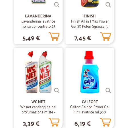
LAVANDERINA
FINISH
Lavanderina lavatrice
Finish All in 1 Max Power
fiorito concentrato 25
Gel 3X Poteri Sgrassanti
lavaggi bio lt.1
Limone 600 mL.
5,49 €
7,45 €
WC NET
CALFORT
Wc net candeggina gel
Calfort Calgon Power Gel
profumazione miste -
4in1 lavatrice ml.500
ml.700
3,39 €
6,19 €