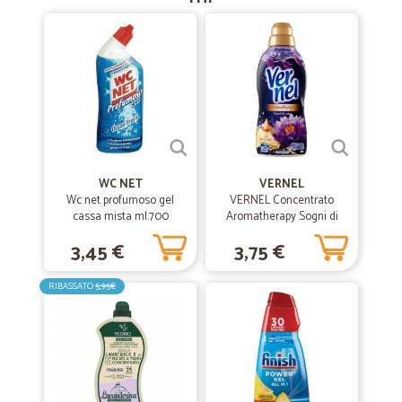
WC NET
VERNEL
Wc net profumoso gel
VERNEL Concentrato
cassa mista ml.700
Aromatherapy Sogni di
Loto 700ml
3,45 €
3,75 €
RIBASSATO
5,95€