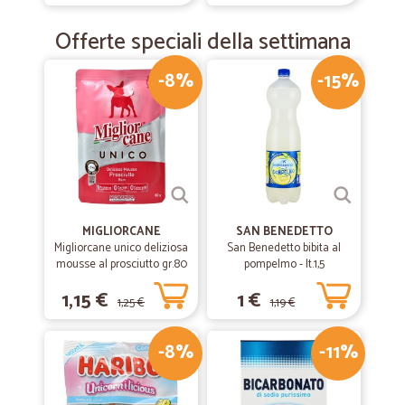
Offerte speciali della settimana
-8%
-15%
MIGLIORCANE
SAN BENEDETTO
Migliorcane unico deliziosa
San Benedetto bibita al
mousse al prosciutto gr.80
pompelmo - lt.1,5
1,15 €
1 €
1,25 €
1,19 €
-8%
-11%