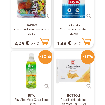
HARIBO
CRASTAN
Haribo busta unicorn licious
Crastan bicarbonato -
gr.160
gr.500
2,05 €
1,49 €
2,25 €
1,69 €
-10%
-11%
RITA
BOTTOLI
Rita Aloe Vera Gusto Lime
Bottoli schiacciatina
500 ml
classica - gr.100 x3