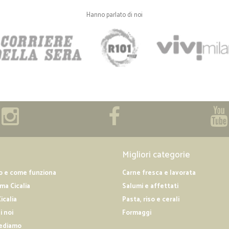
Hanno parlato di noi
Migliori categorie
o e come funziona
Carne fresca e lavorata
a Cicalia
Salumi e affettati
icalia
Pasta, riso e cerali
i noi
Formaggi
ediamo