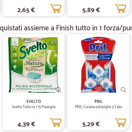
2,65 €
5,89 €
—
Giampaolo 
uistati assieme a Finish tutto in 1 forza/p
ottimo
ottimo, tutto bene, tempi, consegna
—
Davide gius
Super veloci nella consegna
Super veloci nella consegna e poi,
i venditori hanno .
—
Raffaele M.
SVELTO
PRIL
Precisi e affidabili conseg
Svelto Tutto in 1 15 Pastiglie
PRIL Curalavastoviglie 3 Tabs
Precisi e affidabili consegne come
4,39 €
5,29 €