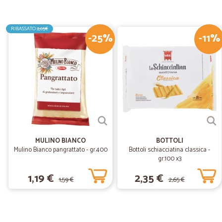
RIBASSATO
2,05€
-25%
-11%
MULINO BIANCO
BOTTOLI
Mulino Bianco pangrattato - gr.400
Bottoli schiacciatina classica -
gr.100 x3
1,19 €
2,35 €
1,59 €
2,65 €