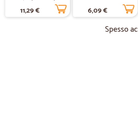
lavaggi 268,4 g
11,29 €
6,09 €
Spesso acq