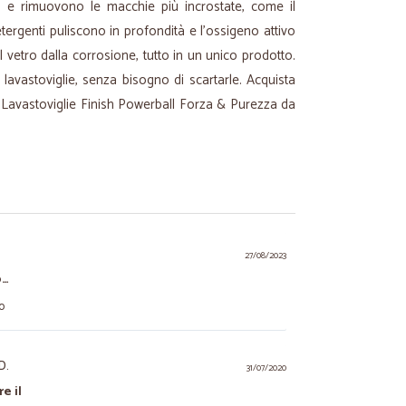
 e rimuovono le macchie più incrostate, come il
etergenti puliscono in profondità e l’ossigeno attivo
l vetro dalla corrosione, tutto in un unico prodotto.
 lavastoviglie, senza bisogno di scartarle. Acquista
r Lavastoviglie Finish Powerball Forza & Purezza da
27/08/2023
o…
to
D.
31/07/2020
e il