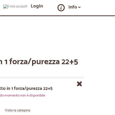
LogIn
Info
in 1 forza/purezza 22+5
utto in 1 forza/purezza 22+5
sto momento non è disponibile
Visita la categoria