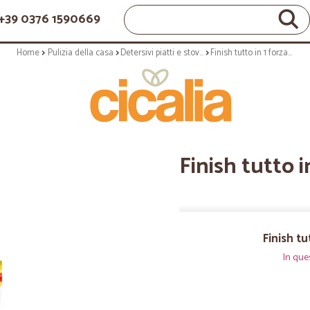
+39 0376 1590669
Home
Pulizia della casa
Detersivi piatti e stoviglie
Finish tutto in 1 forza/purezza 22+5
Finish tutto 
Finish t
In que