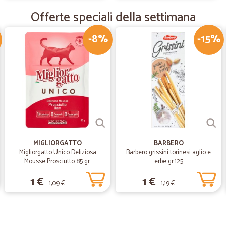
—
Gampaolo R
Offerte speciali della settimana
prezzo ottimo spedizione ve
prezzo ottimo spedizione veloce per
-8%
-15%
—
Salvatore P
Spedizione veloce
Spedizione veloce. Confezionamen
—
Tiziano P.
Negozio puntuale nella ges
MIGLIORGATTO
BARBERO
Migliorgatto Unico Deliziosa
Barbero grissini torinesi aglio e
Negozio puntuale nella gestione e s
Mousse Prosciutto 85 gr.
erbe gr.125
fresca.
1 €
1 €
1,09 €
1,19 €