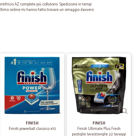
dentifricio AZ complete più collutorio. Spedizione in tempi
ll'ultimo ordine mi hanno fatto trovare un omaggio davvero
23/04/2020
re!
lo alcuni prodotti (i box già preconfezionati che
non mi avevano soddisfatto perchè le cose dentro al
acco era sfondato completamente, nulla di rotto per
fiducia al servizio, più che altro perchè avevo letto che
o corrieri ad hoc. Ho fatto una grossa spesa, consegnata dal
ono rimasta molto soddisfatta! C'erano tutti i prodotti
 protetti, e anche ben conservati! addirittura le uova erano
nel confezionamento di tutto, le verdure, le pere, molto
simo!
03/12/2019
FINISH
FINISH
Finish powerball classico x10
Finish Ultimate Plus Fresh
pastiglie lavastoviglie 22 lavaggi