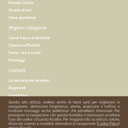
Perché Cicalia
Dicono di noi
Dove spediamo
Migliori categorie
Carne fresca e lavorata
Salumi e affettati
Pasta, riso e cerali
Formaggi
Contatti
La mia lista dei desideri
Registrati
Contattaci
Questo sito utilizza cookies anche di terze parti per migliorare la
navigazione, ottimizzare l'esperienza utente, analizzare il traffico e
mostrare messaggi anche pubblicitari che potrebbero interessati. Per
proseguire la navigazione con questa modalità è necessario accettare
l'uso dei cookie cliccando Accetta. Per maggiori info su utilizzo, natura,
rifiuto dei cookies e modalità alternative di navigazione: [
Cookie Policy
]