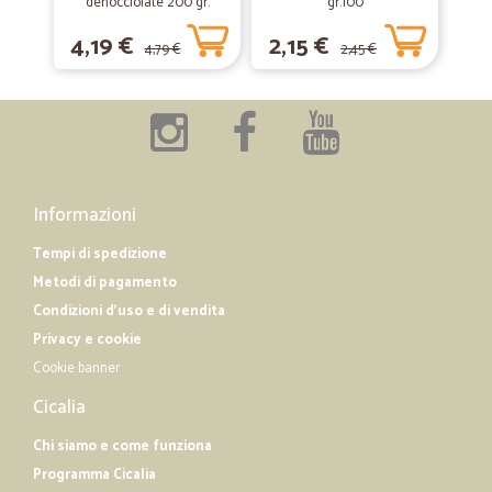
denocciolate 200 gr.
gr.100
non trovo più neanche nei supermercati. Soddisfatta.
4,19 €
2,15 €
4,79 €
2,45 €
—
Massimo M.
16/12/2018
Tutto perfetto
Tutto perfetto. Consegna veloce e accurata con imballo adeguato.
Nei tempi indicati. Complimenti.
Informazioni
Tempi di spedizione
Metodi di pagamento
Condizioni d'uso e di vendita
Privacy e cookie
Cookie banner
Cicalia
Chi siamo e come funziona
Programma Cicalia