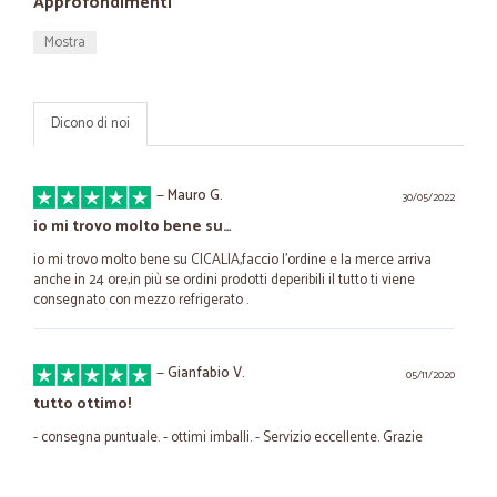
Approfondimenti
Mostra
Dicono di noi
—
Mauro G.
30/05/2022
io mi trovo molto bene su…
io mi trovo molto bene su CICALIA,faccio l'ordine e la merce arriva
anche in 24 ore,in più se ordini prodotti deperibili il tutto ti viene
consegnato con mezzo refrigerato .
—
Gianfabio V.
05/11/2020
tutto ottimo!
- consegna puntuale. - ottimi imballi. - Servizio eccellente. Grazie