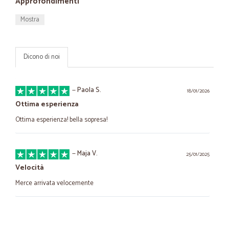
Approfondimenti
Mostra
Dicono di noi
—
Paola S.
18/01/2026
Ottima esperienza
Ottima esperienza! bella sopresa!
—
Maja V.
25/01/2025
Velocità
Merce arrivata velocemente
—
Trustpilot
05/07/2023