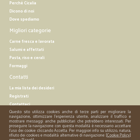
Perché Cicalia
Dicono di noi
Dove spediamo
Migliori categorie
Carne fresca e lavorata
Salumi e affettati
Pasta, riso e cerali
Formaggi
Contatti
La mia lista dei desideri
Registrati
Contattaci
Questo sito utilizza cookies anche di terze parti per migliorare la
navigazione, ottimizzare l'esperienza utente, analizzare il traffico e
mostrare messaggi anche pubblicitari che potrebbero interessati. Per
proseguire la navigazione con questa modalità è necessario accettare
l'uso dei cookie cliccando Accetta. Per maggiori info su utilizzo, natura,
rifiuto dei cookies e modalità alternative di navigazione: [
Cookie Policy
]