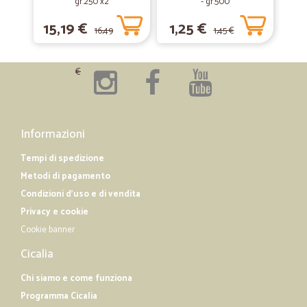
gr.250 x2
- gr.500
Sono molto soddisfatto..
15,19 €
1,25 €
Sono molto soddisfatto..
16,49
1,45 €
€
—
Giulia D.
12/03/2019
Ottimo servizio!
Ottimo servizio!
Informazioni
Tempi di spedizione
Metodi di pagamento
Condizioni d'uso e di vendita
Privacy e cookie
Cookie banner
Cicalia
Chi siamo e come funziona
Programma Cicalia