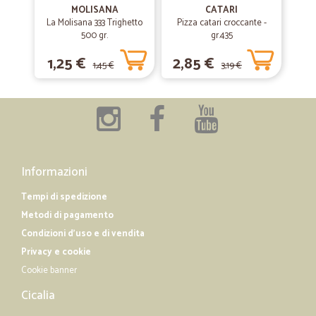
Ottima
MOLISANA
CATARI
La Molisana 333 Trighetto
Pizza catari croccante -
Ottima nei temi e nei modi
500 gr.
gr.435
1,25 €
2,85 €
1,45 €
3,19 €
—
Garofano M.
04/07/2019
Acquisto eccellente.
Acquisto eccellente.
Informazioni
Tempi di spedizione
Metodi di pagamento
Condizioni d'uso e di vendita
Privacy e cookie
Cookie banner
Cicalia