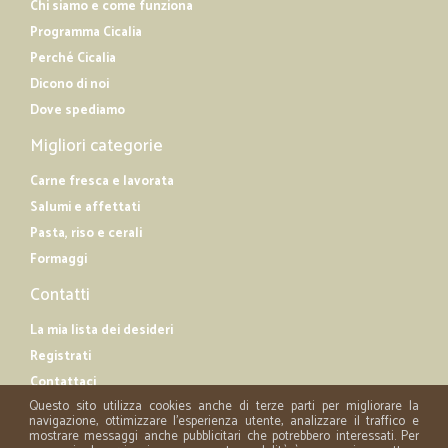
Chi siamo e come funziona
Programma Cicalia
Perché Cicalia
Dicono di noi
Dove spediamo
Migliori categorie
Carne fresca e lavorata
Salumi e affettati
Pasta, riso e cerali
Formaggi
Contatti
La mia lista dei desideri
Registrati
Contattaci
Questo sito utilizza cookies anche di terze parti per migliorare la
navigazione, ottimizzare l'esperienza utente, analizzare il traffico e
mostrare messaggi anche pubblicitari che potrebbero interessati. Per