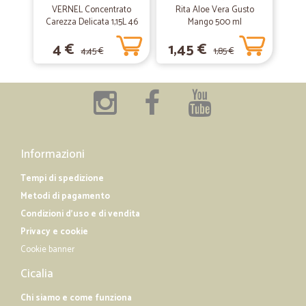
Ottimi prodotti, anche freschi, arrivati in condizioni perfette.
VERNEL Concentrato
Rita Aloe Vera Gusto
Carezza Delicata 1,15L 46
Mango 500 ml
lavaggi
4 €
1,45 €
—
Maurizio P.
23/08/2019
4,45 €
1,85 €
Ottimo
Tutto preciso, però unica pecchia che quando dei prodotti non ci sono,
ti vengono accreditati, senza sapere cosa è quanto, poi per il resto
tutto bene.
Informazioni
Tempi di spedizione
Metodi di pagamento
Condizioni d'uso e di vendita
Privacy e cookie
Cookie banner
Cicalia
Chi siamo e come funziona