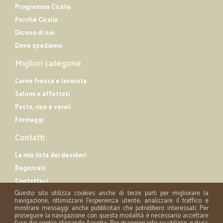
Programma Cicalia
Perché Cicalia
Dicono di noi
Dove spediamo
Migliori categorie
Carne fresca e lavorata
Salumi e affettati
Pasta, riso e cerali
Formaggi
Contatti
La mia lista dei desideri
Registrati
Contattaci
Questo sito utilizza cookies anche di terze parti per migliorare la
navigazione, ottimizzare l'esperienza utente, analizzare il traffico e
mostrare messaggi anche pubblicitari che potrebbero interessati. Per
proseguire la navigazione con questa modalità è necessario accettare