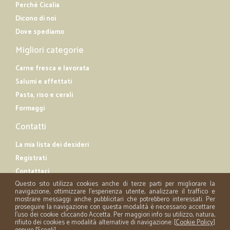
Perché Cicalia
Dicono di noi
Dove spediamo
Migliori categorie
Carne fresca e lavorata
Salumi e affettati
Pasta, riso e cerali
Formaggi
Contatti
La mia lista dei desideri
Registrati
Contattaci
Questo sito utilizza cookies anche di terze parti per migliorare la
navigazione, ottimizzare l'esperienza utente, analizzare il traffico e
mostrare messaggi anche pubblicitari che potrebbero interessati. Per
proseguire la navigazione con questa modalità è necessario accettare
l'uso dei cookie cliccando Accetta. Per maggiori info su utilizzo, natura,
rifiuto dei cookies e modalità alternative di navigazione: [
Cookie Policy
]