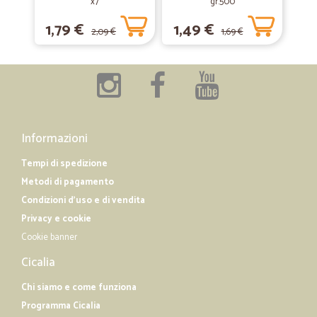
x7
gr.500
Precisi e veloci .Ottimi prezzi
1,79 €
1,49 €
2,09 €
1,69 €
—
Massimo C.
29/12/2018
Ottima scelta
Spedizione puntuale e veloce con un bel pensierino da parte vostra
Informazioni
Tempi di spedizione
Metodi di pagamento
Condizioni d'uso e di vendita
Privacy e cookie
Cookie banner
Cicalia
Chi siamo e come funziona
Programma Cicalia