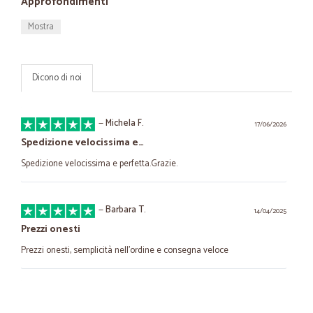
Approfondimenti
Mostra
Dicono di noi
—
Michela F.
17/06/2026
Spedizione velocissima e…
Spedizione velocissima e perfetta.Grazie.
—
Barbara T.
14/04/2025
Prezzi onesti
Prezzi onesti, semplicità nell'ordine e consegna veloce
—
Cristina V.
18/02/2024