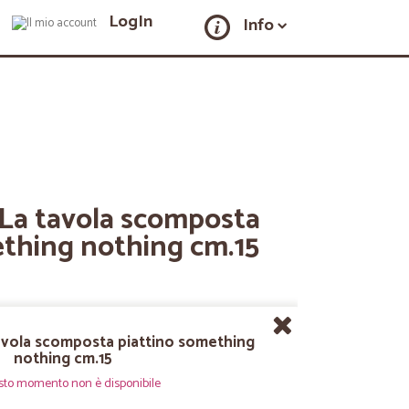
LogIn
Info
i: La tavola scomposta
ething nothing cm.15
 tavola scomposta piattino something
nothing cm.15
sto momento non è disponibile