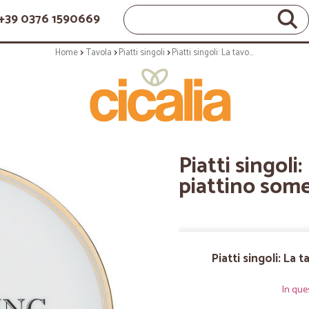
+39 0376 1590669
Home
Tavola
Piatti singoli
Piatti singoli: La tavola scomposta piattino something nothing cm.15
Piatti singol
piattino som
Piatti singoli: La
In que