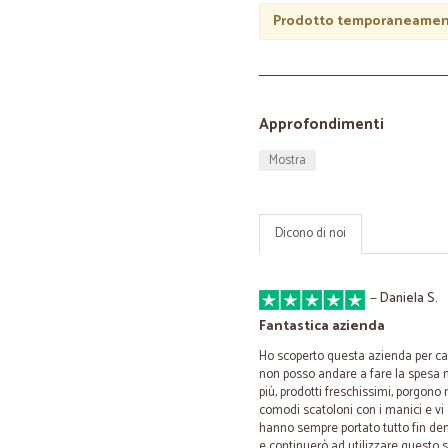
Prodotto temporaneament
Approfondimenti
Mostra
Dicono di noi
—
Daniela S.
Fantastica azienda
Ho scoperto questa azienda per ca
non posso andare a fare la spesa ne
più, prodotti freschissimi, porgono
comodi scatoloni con i manici e vi di
hanno sempre portato tutto fin den
e continuerò ad utilizzare questo 