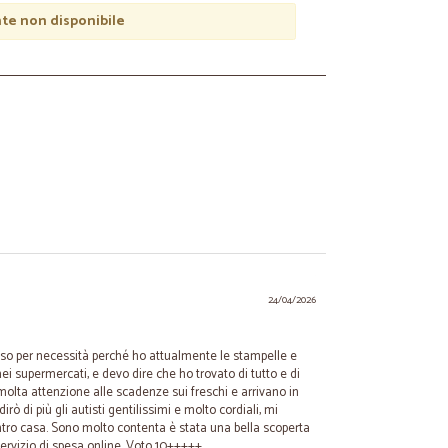
e non disponibile
24/04/2026
so per necessità perché ho attualmente le stampelle e
i supermercati, e devo dire che ho trovato di tutto e di
 molta attenzione alle scadenze sui freschi e arrivano in
rò di più gli autisti gentilissimi e molto cordiali, mi
tro casa. Sono molto contenta è stata una bella scoperta
servizio di spesa online. Voto 10+++++