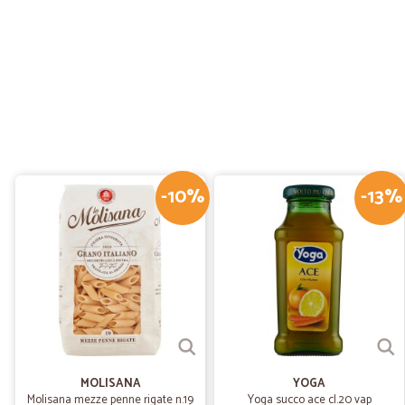
-10%
-13%
MOLISANA
YOGA
Molisana mezze penne rigate n.19
Yoga succo ace cl.20 vap