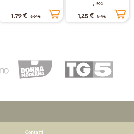
gr.500
03/10/2020
1,79 €
1,25 €
2,05 €
1,45 €
Ma mancano i surgelati per questo 4 stelle se no sarebbero
09/07/2020
02/04/2020
po' lunga la consegna.Con il corona virus, è difficile
14/11/2019
Contatti