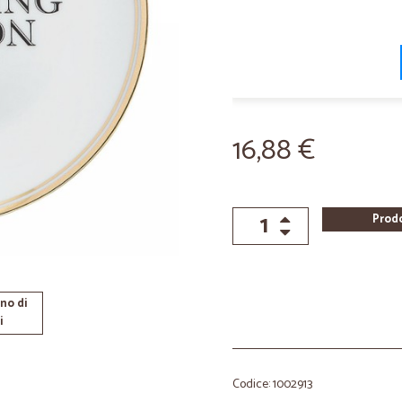
16,88 €
Prod
no di
i
Codice: 1002913