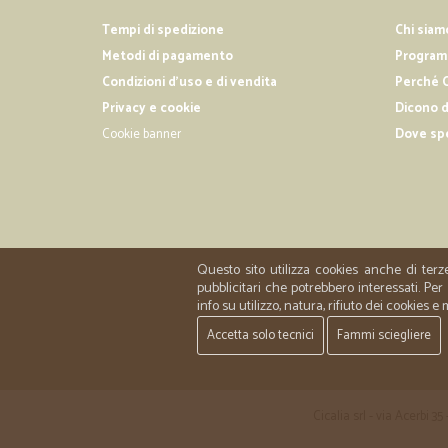
Tempi di spedizione
Chi siam
Metodi di pagamento
Programm
Condizioni d'uso e di vendita
Perché C
Privacy e cookie
Dicono d
Cookie banner
Dove sp
Questo sito utilizza cookies anche di terz
pubblicitari che potrebbero interessati. P
info su utilizzo, natura, rifiuto dei cookies e
Accetta solo tecnici
Fammi sciegliere
Cicalia srl - via Acerbi