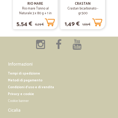
Primo ordine perfetto. Un servizio impeccabile. Riordinerò
RIO MARE
CRASTAN
sicuramente. Il cliente viene informato via mail di ogni movimento
Rio mare Tonno al
Crastan bicarbonato -
della spedizione, il corriere è arrivato puntuale. Sono molto
Naturale 3 x 80 g + 1 in
gr.500
soddisfatto
omaggio
5,54 €
1,49 €
6,29 €
1,69 €
—
Alessandro F.
12/04/2019
prodotti Top.
Ottimo,prodotti spediti velocemente. grande scelta....10+
Informazioni
Tempi di spedizione
Metodi di pagamento
Condizioni d'uso e di vendita
Privacy e cookie
Cookie banner
Cicalia