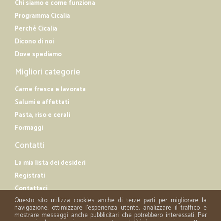
Chi siamo e come funziona
Programma Cicalia
Perché Cicalia
Dicono di noi
Dove spediamo
Migliori categorie
Carne fresca e lavorata
Salumi e affettati
Pasta, riso e cerali
Formaggi
Contatti
La mia lista dei desideri
Registrati
Contattaci
Questo sito utilizza cookies anche di terze parti per migliorare la
navigazione, ottimizzare l'esperienza utente, analizzare il traffico e
mostrare messaggi anche pubblicitari che potrebbero interessati. Per