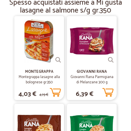
Spesso acquistati assieme a Mi gusta
Vekocissimi
lasagne al salmone s/g gr.350
—
Mariacristina S.
23/03/2019
Un' esperienza valida..prodotti…
Un' esperienza valida..prodotti buoni...conservati in maniera
corretta...Da ripetere
MONTEGRAPPA
GIOVANNI RANA
Montegrappa lasagne alla
Giovanni Rana Parmigiana
bolognese gr.350
di Melanzane 300 g
4,03 €
6,39 €
4,19 €