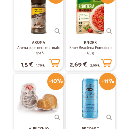
AROMA
KNORR
Aroma pepe nero macinato
Knorr Risotteria Pomodoro
- gr.46
175 g
1,5 €
2,69 €
1,79 €
2,99 €
-10%
-11%