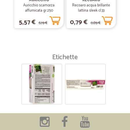
AURICCHIO
RECOARO
Auricchio scamorza
Recoaro acqua brillante
affumicata gr.250
lattina sleek cl.33
5,57 €
0,79 €
6,19 €
0,89 €
Etichette