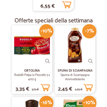
6,55 €
Offerte speciali della settimana
-10%
-7%
ORTOLINA
SPUMA DI SCIAMPAGNA
Rodolfi Polpa in Pezzetti 3 x
Spuma di Sciampagna
400 g
Ammorbidente
Concentrato Carezza
3,35 €
2,45 €
d'Argan 600 ml
3,75 €
2,65 €
-16%
-10%