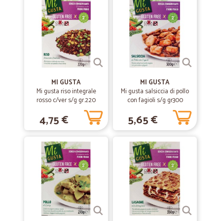
confezione accurata e spedizione rapidissima
—
Sergio L.
22/05/2021
Sono diversi anni che abbiamo scelto…
Sono diversi anni che abbiamo scelto Cicalia per i nostri acquisti on
MI GUSTA
MI GUSTA
line. Cicalia lo scorso anno durante il lockdown è stato l'unico a dare
Mi gusta riso integrale
Mi gusta salsiccia di pollo
la possibilità di prenotarsi per l'acquisti senza attendere troppo a
rosso c/ver s/g gr.220
con fagioli s/g gr300
differenza di altri che,stranamente, avevano gli slot occupati per
settimane. Adesso attendiamo che affininino la loro capacità di
4,75 €
5,65 €
distribuzione con i surgelati anche per le regioni " sotto il Po".
Comunque sia grazie .
—
Stefano R.
12/02/2021
Confezione ben fatta
Confezione ben fatta. Consegna rispettata.