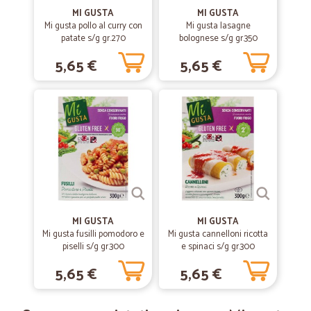
—
Giovanna B.
24/05/2020
MI GUSTA
MI GUSTA
Prodotti ottimi e consegne veloci
Mi gusta pollo al curry con
Mi gusta lasagne
patate s/g gr.270
bolognese s/g gr.350
Prodotti ottimi e consegne veloci
5,65 €
5,65 €
—
Antonella P.
25/01/2020
Celeri nella consegna...
Celeri nella consegna... Prodotti di qualità. . E prezzi un po alti ... Ma
con sconti ragionevoli
—
Luisa C.
12/06/2019
Fantastico sito
MI GUSTA
MI GUSTA
Efficienti puntuali ed imballaggio eccezionale!! Che dire? Più di così
Mi gusta fusilli pomodoro e
Mi gusta cannelloni ricotta
che ci vuoi?
piselli s/g gr.300
e spinaci s/g gr.300
5,65 €
5,65 €
—
Denis T.
07/05/2019
Velocissimi. Tutto OK.