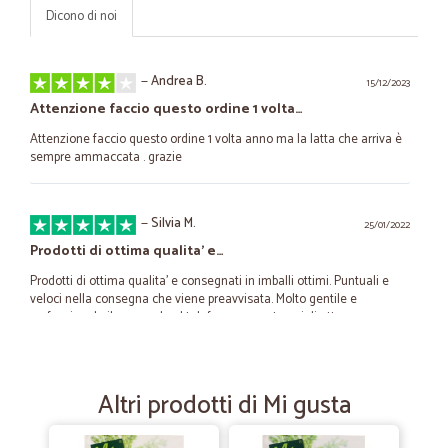
Dicono di noi
—
Andrea B.
15/12/2023
Attenzione faccio questo ordine 1 volta…
Attenzione faccio questo ordine 1 volta anno ma la latta che arriva è
sempre ammaccata . grazie
—
Silvia M.
25/01/2022
Prodotti di ottima qualita' e…
Prodotti di ottima qualita' e consegnati in imballi ottimi. Puntuali e
veloci nella consegna che viene preavvisata. Molto gentile e
professionale il personale al telefono, senza tempi di attesa.
Complimenti e sicuramente, in caso di bisogno, mi affidero' ancora a
Cicalia.
Altri prodotti di Mi gusta
—
Anna B.
15/09/2021
confezione accurata e spedizione…