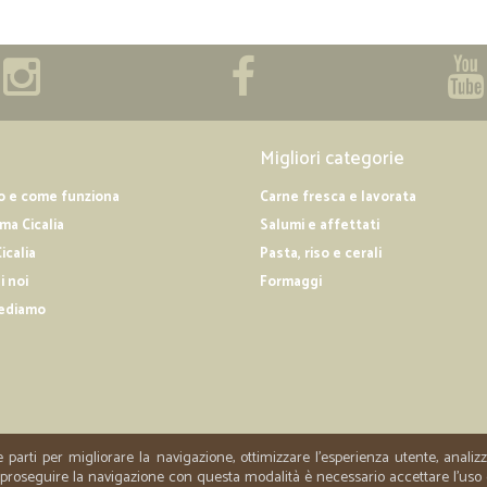
Migliori categorie
o e come funziona
Carne fresca e lavorata
a Cicalia
Salumi e affettati
icalia
Pasta, riso e cerali
i noi
Formaggi
ediamo
e parti per migliorare la navigazione, ottimizzare l'esperienza utente, anali
er proseguire la navigazione con questa modalità è necessario accettare l'uso