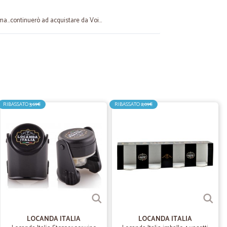
a...continuerò ad acquistare da Voi...
 G.
28/03/2021
 Imballo a prova di bomba. Pienamente soddisfatto del
RIBASSATO
3,69€
RIBASSATO
2,09€
26/01/2021
!!Ho acquistato degli ammorbidenti che non si trovano nei
i pazzesche.Grazie
02/07/2020
LOCANDA ITALIA
LOCANDA ITALIA