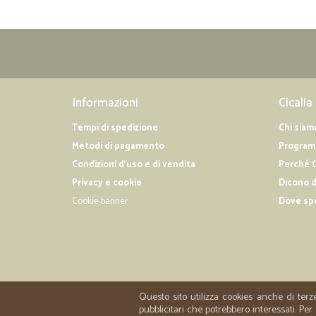
Informazioni
Cicalia
Tempi di spedizione
Chi siam
Metodi di pagamento
Programm
Condizioni d'uso e di vendita
Perché C
Privacy e cookie
Dicono d
Cookie banner
Dove sp
Questo sito utilizza cookies anche di terz
pubblicitari che potrebbero interessati. P