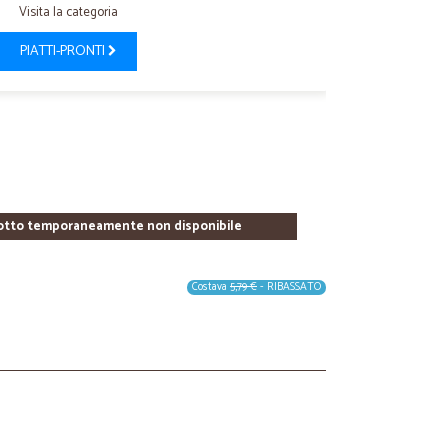
Visita la categoria
PIATTI-PRONTI
otto temporaneamente non disponibile
Costava
5,79 €
- RIBASSATO