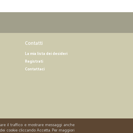
Contatti
La mia lista dei desideri
Registrati
Contattaci
zzare il traffico e mostrare messaggi anche
 dei cookie cliccando Accetta. Per maggiori