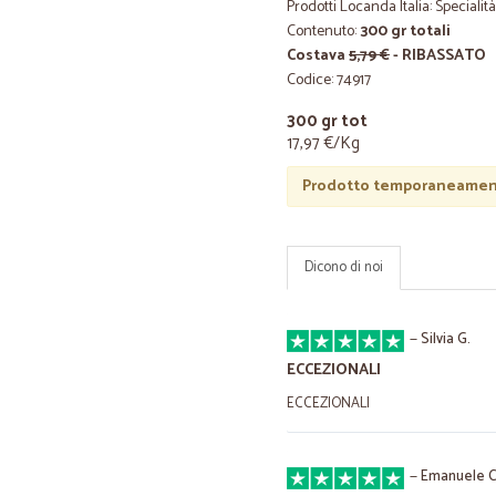
Prodotti Locanda Italia: Specialità
Contenuto:
300 gr totali
Costava
5,79 €
- RIBASSATO
Codice: 74917
300 gr tot
17,97 €/Kg
Prodotto temporaneament
Dicono di noi
—
Silvia G.
ECCEZIONALI
ECCEZIONALI
—
Emanuele C