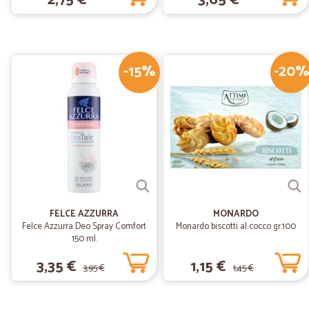
2,75 €
3,65 €
-15%
-20%
FELCE AZZURRA
MONARDO
Felce Azzurra Deo Spray Comfort
Monardo biscotti al cocco gr.100
150 ml.
3,35 €
1,15 €
3,95 €
1,45 €