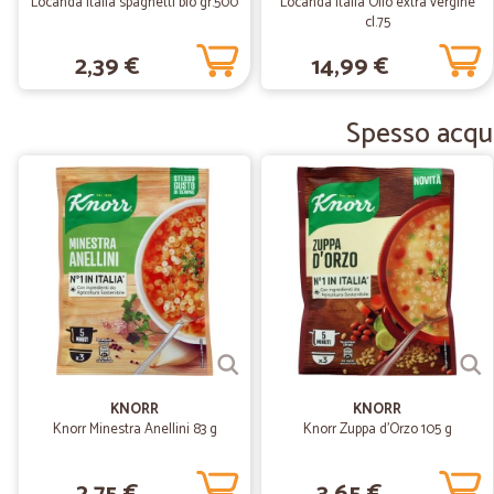
Locanda Italia spaghetti bio gr.500
Locanda Italia Olio extra vergine
cl.75
2,39 €
14,99 €
Spesso acqui
KNORR
KNORR
Knorr Minestra Anellini 83 g
Knorr Zuppa d'Orzo 105 g