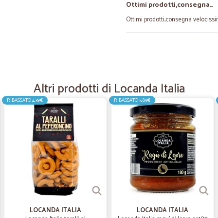
Ottimi prodotti,consegna…
Ottimi prodotti,consegna velocissim
—
Sebastiano
Impeccabili
Veloci, affidabili e molto forniti.
Altri prodotti di Locanda Italia
servizio.
RIBASSATO
4,39€
RIBASSATO
5,89€
—
Manuela L.
Fantastico
Serietà e consegna super rapida!!!
comuni supermercati. Profumazion
—
Earl H.
Fast
LOCANDA ITALIA
LOCANDA ITALIA