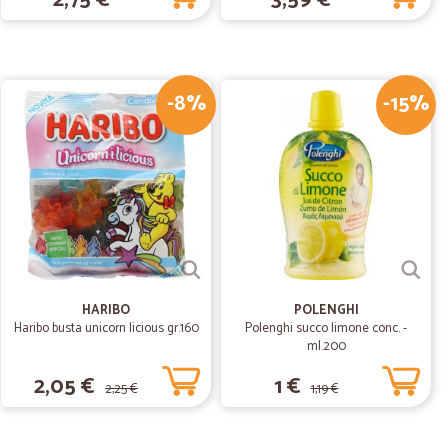
2,75 €
3,59 €
19/12/2018
rivata integra nel giro di due o tre giorni. Perfetto
-8%
-15%
.
04/12/2018
possibilità…
lità devo stare attenta ai prezzi
HARIBO
POLENGHI
Haribo busta unicorn licious gr.160
Polenghi succo limone conc. -
ml.200
2,05 €
1 €
2,25 €
1,19 €