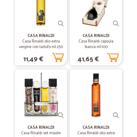
Benissimo
Puntualità cortesia ottimi imballaggi
CASA RINALDI
—
Gianna B.
CASA RINALDI
13/11/2019
Casa Rinaldi olio extra
Casa Rinaldi capsula
Efficienza e velocità
vergine con tartufo ml.250
bianca ml.100
Efficienza e velocità. Ottimo supermercato!
11,49 €
41,65 €
—
Chiara V.
19/09/2019
Una bella scoperta..
Qui ho trovato alimenti che non riuscivo più a reperire nei
supermercati. Consegna velocissima e puntuale. Consigliato a chi
non ha tempo da perdere..
—
Trustpilot
25/06/2019
CASA RINALDI
CASA RINALDI
Servizio Eccellente
Casa Rinaldi set moulin
Casa Rinaldi olio extra