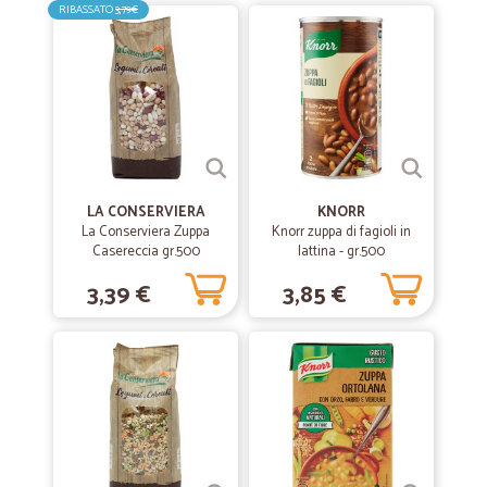
RIBASSATO
3,79€
LA CONSERVIERA
KNORR
La Conserviera Zuppa
Knorr zuppa di fagioli in
Casereccia gr.500
lattina - gr.500
3,39 €
3,85 €