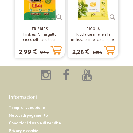
FRISKIES
RICOLA
Friskies Purina gatto
Ricola caramelle alla
crocchette adult con
melissa e limoncella - gr.70
coniglio, pollo e verdure
2,99 €
2,25 €
scatola gr.400
3,19 €
2,55 €
Informazioni
Tempi di spedizione
Metodi di pagamento
Condizioni d'uso e di vendita
Privacy e cookie