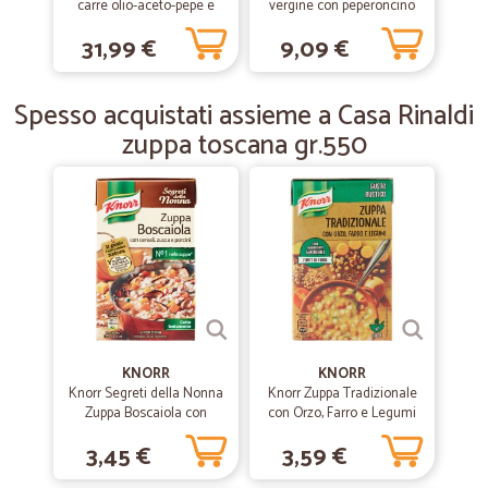
carre olio-aceto-pepe e
vergine con peperoncino
Oramai è tanto tempo che faccio la spesa online su Cicalia e devo
sale
ml.250
dire che mi sono trovata benissimo. Il Servizio è Eccellente .
31,99 €
9,09 €
—
Luciano M.
Spesso acquistati assieme a Casa Rinaldi
13/04/2019
veloce ottimo servizio
zuppa toscana gr.550
veloce ottimo servizio, sicuramente acquisterò di nuovo
KNORR
KNORR
Knorr Segreti della Nonna
Knorr Zuppa Tradizionale
Zuppa Boscaiola con
con Orzo, Farro e Legumi
cereali, zucca e porcini brik
50 cl
3,45 €
3,59 €
500 ml.