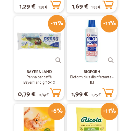
1,29 €
1,69 €
1,59 €
1,99 €
-11%
-11%
BAYERNLAND
BIOFORM
Panna per caffè
Bioform plus disinfettante -
Bayernland gr.10x10
lt.1
0,79 €
1,99 €
0,89 €
2,25 €
-6%
-11%