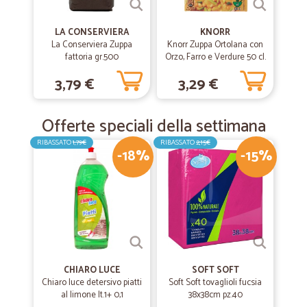
LA CONSERVIERA
KNORR
La Conserviera Zuppa
Knorr Zuppa Ortolana con
fattoria gr.500
Orzo, Farro e Verdure 50 cl.
3,79 €
3,29 €
Offerte speciali della settimana
RIBASSATO
1,79€
RIBASSATO
2,15€
-18%
-15%
CHIARO LUCE
SOFT SOFT
Chiaro luce detersivo piatti
Soft Soft tovaglioli fucsia
al limone lt.1+ 0,1
38x38cm pz.40