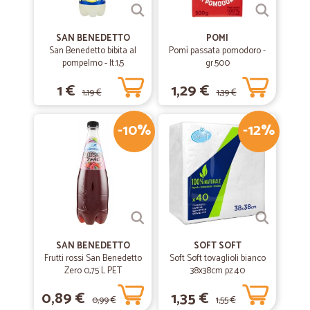
SAN BENEDETTO
POMI
San Benedetto bibita al
Pomì passata pomodoro -
pompelmo - lt.1,5
gr.500
1 €
1,29 €
1,19 €
1,39 €
-10%
-12%
SAN BENEDETTO
SOFT SOFT
Frutti rossi San Benedetto
Soft Soft tovaglioli bianco
Zero 0,75 L PET
38x38cm pz.40
0,89 €
1,35 €
0,99 €
1,55 €