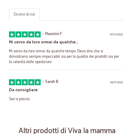
Dicono di noi
—
Maurizio F.
10/12/2023
Mi servo da loro ormai da qualche…
Mi servo da loro ormai da qualche tempo. Devo dire che si
dimostrano sempre impeccabili sia per la qualità dei prodotti sia per
la celerità delle spedizioni.
—
Sarah B.
03/11/2023
Da consigliare
Seri e precisi
—
Giuseppe M.
16/05/2021
Seri ed affidabili.
Altri prodotti di Viva la mamma