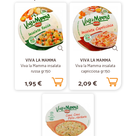
Seri ed affidabili.
—
Karin S.
17/05/2021
Perfetto
Perfetto, siamo un podere. Anche i corrieri sono buono!!!
—
Andrea P.
VIVA LA MAMMA
VIVA LA MAMMA
30/12/2020
Viva la Mamma insalata
Viva la Mamma insalata
Tradizione
russa gr.150
capricciosa gr.150
I panettoni di Verona sono arrivati tempestivamente, in tempo per Il
1,95 €
2,09 €
tradizionale pranzo di Natale. È un prodotto che apprezzo molto (sono
veronese)
—
Marcello M.
03/06/2020
Prodotti buoni e freschissimi
Prodotti buoni e freschissimi. Veloci nella spedizione.