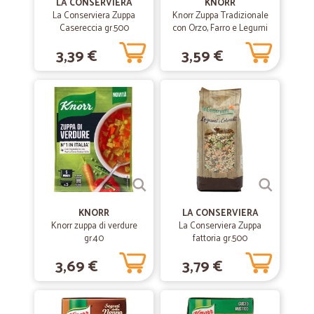
LA CONSERVIERA
KNORR
La Conserviera Zuppa
Knorr Zuppa Tradizionale
—
Giampiero M.
30/04/2019
Casereccia gr.500
con Orzo, Farro e Legumi
inaspettato
50 cl
3,39 €
3,59 €
ottimi... sito, scelte, ed esecuzione ordine.
KNORR
LA CONSERVIERA
Knorr zuppa di verdure
La Conserviera Zuppa
gr.40
fattoria gr.500
3,69 €
3,79 €