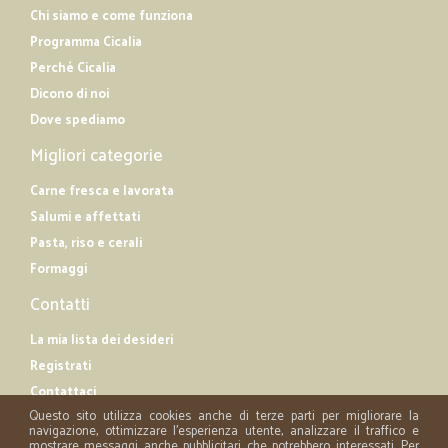
Chi siamo e come funziona
Programma Cicalia
Perché Cicalia
Dicono di noi
Dove spediamo
Migliori categorie
Carne fresca e lavorata
Salumi e affettati
Pasta, riso e cerali
Formaggi
Contatti
La mia lista dei desideri
Registrati
Contattaci
Questo sito utilizza cookies anche di terze parti per migliorare la
navigazione, ottimizzare l'esperienza utente, analizzare il traffico e
mostrare messaggi anche pubblicitari che potrebbero interessati. Per