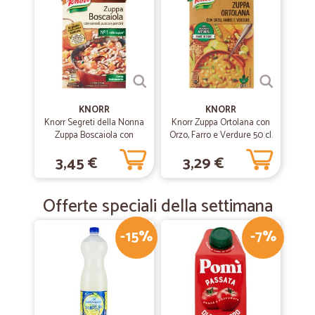
KNORR
KNORR
Knorr Segreti della Nonna
Knorr Zuppa Ortolana con
Zuppa Boscaiola con
Orzo, Farro e Verdure 50 cl.
cereali, zucca e porcini brik
3,45 €
3,29 €
500 ml.
Offerte speciali della settimana
-15%
-7%