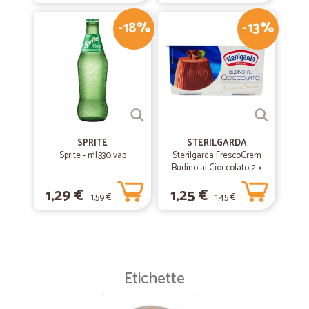
-18%
-13%
SPRITE
STERILGARDA
Sprite - ml.330 vap
Sterilgarda FrescoCrem
Budino al Cioccolato 2 x
100 gr.
1,29 €
1,25 €
1,59 €
1,45 €
Etichette