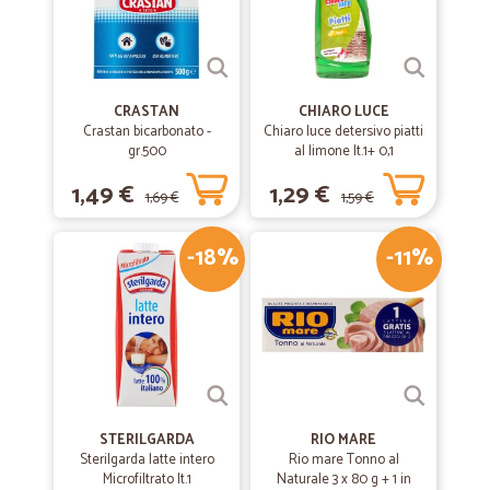
CRASTAN
CHIARO LUCE
Crastan bicarbonato -
Chiaro luce detersivo piatti
gr.500
al limone lt.1+ 0,1
1,49 €
1,29 €
1,69 €
1,59 €
-18%
-11%
STERILGARDA
RIO MARE
Sterilgarda latte intero
Rio mare Tonno al
Microfiltrato lt.1
Naturale 3 x 80 g + 1 in