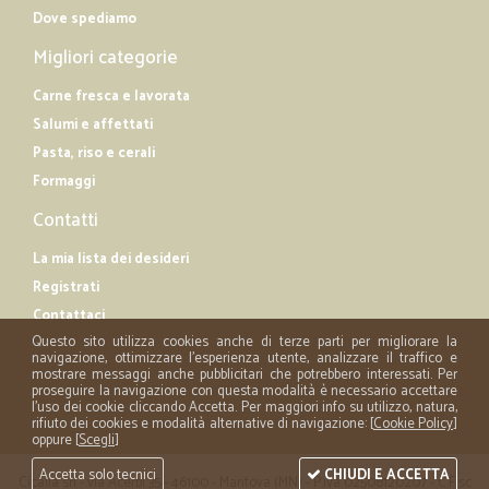
Dove spediamo
Migliori categorie
Carne fresca e lavorata
Salumi e affettati
Pasta, riso e cerali
Formaggi
Contatti
La mia lista dei desideri
Registrati
Contattaci
Questo sito utilizza cookies anche di terze parti per migliorare la
navigazione, ottimizzare l'esperienza utente, analizzare il traffico e
mostrare messaggi anche pubblicitari che potrebbero interessati. Per
proseguire la navigazione con questa modalità è necessario accettare
l'uso dei cookie cliccando Accetta. Per maggiori info su utilizzo, natura,
rifiuto dei cookies e modalità alternative di navigazione: [
Cookie Policy
]
oppure [
Scegli
]
Accetta solo tecnici
CHIUDI E ACCETTA
Cicalia srl - via Acerbi 35 - 46100 - Mantova (MN) - P.iva 02508120207 - C.Fisc