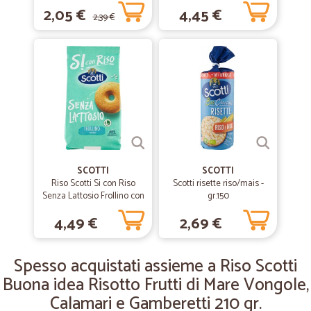
complimenti
2,05 €
4,45 €
2,39 €
—
Carla P.
15/09/2019
Spedizione veloce
Spedizione veloce, tutto in ottimo stato, venditore affidabile
—
Mirko Z.
21/03/2019
Perfetti
SCOTTI
SCOTTI
Perfetti, in 2 giorni consegnate le patate in Sardegna.Ottimo prodotto
Riso Scotti Si con Riso
Scotti risette riso/mais -
e confezione. Bravi
Senza Lattosio Frollino con
gr.150
riso 350 gr.
4,49 €
2,69 €
—
Fabio R.
13/12/2018
Ottimi prodotti
Spesso acquistati assieme a Riso Scotti
Ottimi prodotti, e spedizione super veloce!
Buona idea Risotto Frutti di Mare Vongole,
Calamari e Gamberetti 210 gr.