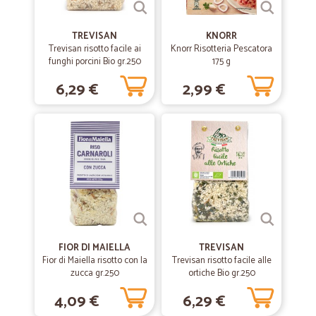
TREVISAN
KNORR
Trevisan risotto facile ai
Knorr Risotteria Pescatora
funghi porcini Bio gr.250
175 g
6,29 €
2,99 €
FIOR DI MAIELLA
TREVISAN
Fior di Maiella risotto con la
Trevisan risotto facile alle
zucca gr.250
ortiche Bio gr.250
4,09 €
6,29 €