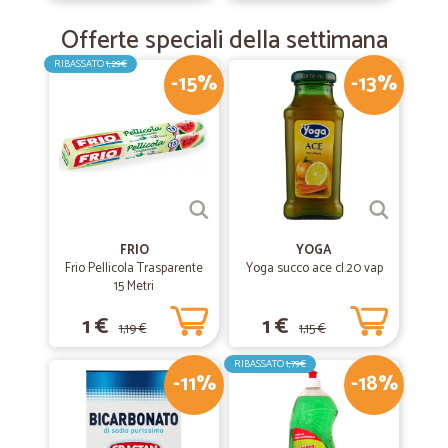
Offerte speciali della settimana
RIBASSATO
1,29€
-15%
-13%
FRIO
YOGA
Frio Pellicola Trasparente
Yoga succo ace cl.20 vap
15 Metri
1 €
1 €
1,19 €
1,15 €
RIBASSATO
1,79€
-11%
-18%