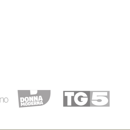
e B.
12/03/2020
atto del…
 servizio
24/12/2019
cità di…
i consegna considerando che ho acquistato l’ultima
 servizio.grazie
23/11/2019
zzo
pedizione della merce immediata. Da consigliare