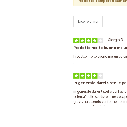
Prodotto temporaneament
Dicono di noi
—
Giorgio D.
Prodotto molto buono ma un 
Prodotto molto buono ma un po car
—
.
in generale darei 5 stelle pe
in generale darei 5 stelle per l evi
celerita' delle spedizioni. ne do 4
grave,ma attendo conferme del mi
comunque e' molto buona.
—
Vitalba M.