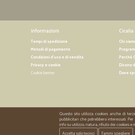
Informazioni
Cicalia
Tempi di spedizione
Chi siam
Metodi di pagamento
Programm
Condizioni d'uso e di vendita
Perché C
Privacy e cookie
Dicono d
Cookie banner
Dove sp
Questo sito utilizza cookies anche di terz
pubblicitari che potrebbero interessati. P
info su utilizzo, natura, rifiuto dei cookies e
Accetta solo tecnici
Fammi sciegliere