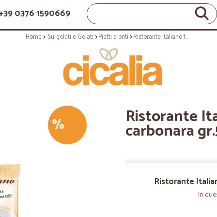
+39 0376 1590669
Home
Surgelati e Gelati
Piatti pronti
Ristorante Italiano tortiglioni alla carbonara gr.500
Ristorante Ita
%
carbonara gr
Ristorante Italia
In que