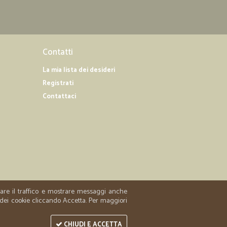
28/09/2019
nella norma, consegna rapidissima e confezionamento
Contatti
La mia lista dei desideri
Registrati
Contattaci
zzare il traffico e mostrare messaggi anche
 dei cookie cliccando Accetta. Per maggiori
CHIUDI E ACCETTA