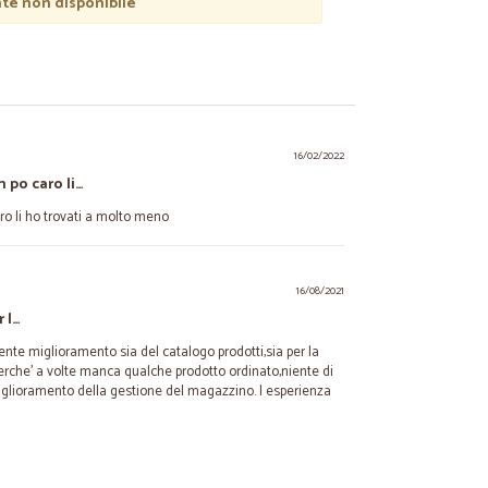
e non disponibile
16/02/2022
po caro li…
o li ho trovati a molto meno
16/08/2021
r l…
dente miglioramento sia del catalogo prodotti,sia per la
 perche' a volte manca qualche prodotto ordinato,niente di
glioramento della gestione del magazzino. l esperienza
20/12/2020