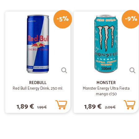
-5%
-9%
REDBULL
MONSTER
Red Bull Energy Drink, 250 ml.
Monster Energy Ultra Fiesta
mango cl.50
1,89 €
1,89 €
1,99 €
2,09 €