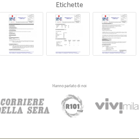
Etichette
—
Ruben hugu
Sono rimasto molto soddisf
Sono rimasto molto soddisfatto del
—
Barbara A.
Non mi aspettavo tanta velo
Non mi aspettavo tanta velocità d
settimana prima del Natale. Ottimo
Hanno parlato di noi
—
Patrizia M.
Ottimo rapporto qualità-pre
Ottimo rapporto qualità-prezzo, s
assolutamente!!!