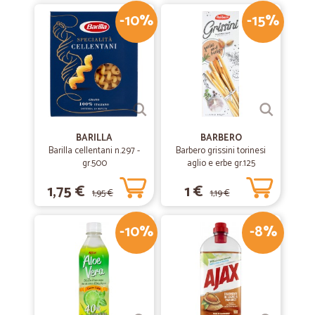
-10%
-15%
BARILLA
BARBERO
Barilla cellentani n.297 -
Barbero grissini torinesi
gr.500
aglio e erbe gr.125
1,75 €
1 €
1,95 €
1,19 €
-10%
-8%