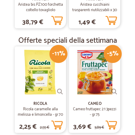
Aristea bis PZ.100 forchetta
Aristea cucchiaini
coltello tovagliolo
trasparenti riutilizzabili x 30
pz
—
Alessia P.
09/12/2018
38,79 €
1,49 €
Ho trovato la panna che non trovavo
Ho trovato la panna che non trovavo, consegna puntuale,sono
Offerte speciali della settimana
veramente soddisfatta.Grazie
-11%
-5%
RICOLA
CAMEO
Ricola caramelle alla
Cameo fruttapec 2:1 3pezzi
melissa e limoncella - gr.70
- gr.75
2,25 €
3,69 €
2,55 €
3,89 €