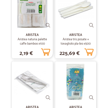
consegna veniva rimandata, per il resto è stato tutto ok, merce
consegnata, confezione integra.
—
Jacopo B.
27/05/2020
Ottimo servizio
ARISTEA
ARISTEA
Qualità ottima, servizio rapido e preciso.
Aristea naturia palette
Aristea tris posate +
caffe bamboo x100
tovagliolo pla-bio x500
2,19 €
225,69 €
—
Francesco B.
04/03/2020
TUTTO OK COME SEMPRE TRANNE LA…
TUTTO OK COME SEMPRE TRANNE LA LEVISSIMA FRIZZANTE
COMPLETAMENTE SGASATA
—
Gabriella G.
26/01/2020
ottimo servizio,puntualità e precisione…
ottimo servizio,puntualità e precisione nella consegna.Grazie
Gabriella Giambenedetti
ARISTEA
ARISTEA