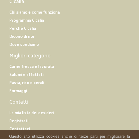
Cicalia
Chi siamo e come funziona
Programma Cicalia
Perché Cicalia
Dicono di noi
Dove spediamo
Migliori categorie
Carne fresca e lavorata
Salumi e affettati
Pasta, riso e cerali
Formaggi
Contatti
La mia lista dei desideri
Registrati
Contattaci
Questo sito utilizza cookies anche di terze parti per migliorare la