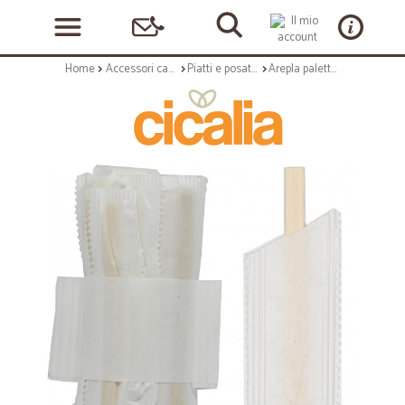
Home
Accessori casa e cucina
Piatti e posate monouso
Arepla paletta caffe' mm.105 bambu x50