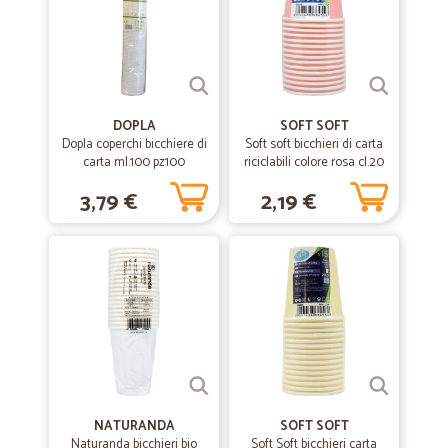
DEVO CONVENIRE CHE L'ULTIMA SPEDIZIONE E' STATA VELOCE E
PRECISA. OK
DOPLA
SOFT SOFT
Dopla coperchi bicchiere di
Soft soft bicchieri di carta
carta ml.100 pz100
riciclabili colore rosa cl.20
pz.15
3,79 €
2,19 €
NATURANDA
SOFT SOFT
Naturanda bicchieri bio
Soft Soft bicchieri carta