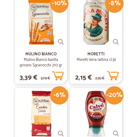
-10%
-8%
MULINO BIANCO
MORETTI
Mulino Bianco barilla
Moretti birra lattina cl.33
grissini Sgranocchi 210 gr.
3,39 €
2,15 €
3,79 €
2,35 €
-6%
-20%