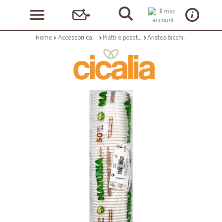
Home
Accessori casa e cucina
Piatti e posate monouso
Aristea bicchieri caffè bio 6OZ pz.50