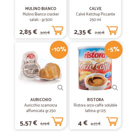
MULINO BIANCO
CALVE
Mulino Bianco cracker
Calvè Ketchup Piccante
salati - gr.500
250 ml
2,85 €
2,35 €
3,05 €
2,95 €
-10%
-5%
AURICCHIO
RISTORA
Auricchio scamorza
Ristora orzo-caffe solubile
affumicata gr.250
lattina gr.125
5,57 €
4 €
6,19 €
4,25 €