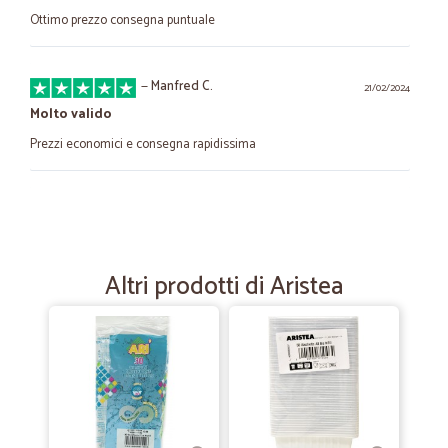
Ottimo prezzo consegna puntuale
—
Manfred C.
21/02/2024
Molto valido
Prezzi economici e consegna rapidissima
—
Clara B.
22/10/2022
Eccellente prodotti buoni
Eccellente prodotti buoni
Altri prodotti di Aristea
—
Valerio A.
23/02/2022
Sinonimo di eccellenza!
Ormai lo uso da anni, spedizioni rapide, ottima assistenza e ricevo
sempre omaggi graditi. Super soddisfatto!