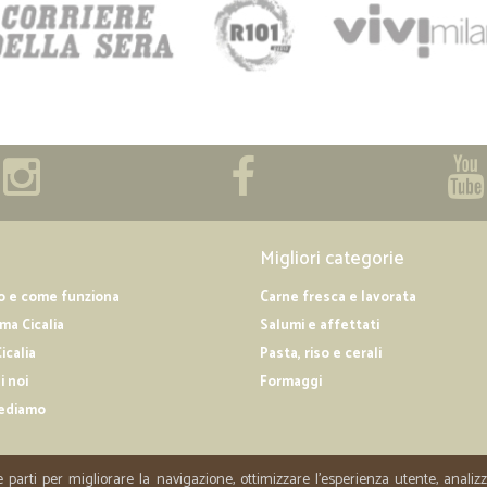
Migliori categorie
o e come funziona
Carne fresca e lavorata
a Cicalia
Salumi e affettati
icalia
Pasta, riso e cerali
i noi
Formaggi
ediamo
e parti per migliorare la navigazione, ottimizzare l'esperienza utente, anali