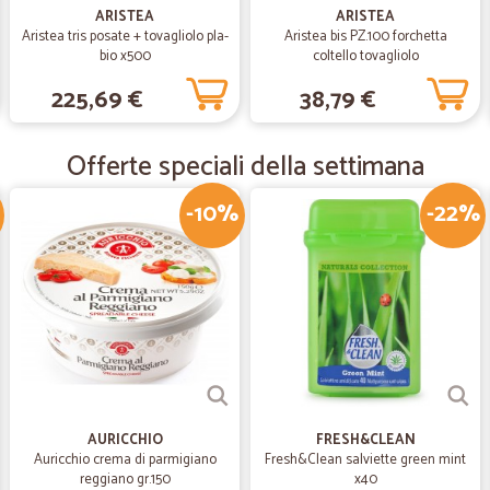
—
Don diego 
ARISTEA
ARISTEA
Aristea tris posate + tovagliolo pla-
Aristea bis PZ.100 forchetta
Tutto perfetto! Grazie!
bio x500
coltello tovagliolo
consegna velocissima (ho ordinato 
225,69 €
38,79 €
già a casa mia). Qualità eccezionale
Offerte speciali della settimana
—
Elisa C.
Ordine ricevuto perfettame
-10%
-22%
Ordine ricevuto perfettamente in 24 
un'ottimo servizio e gli operatori 
Covid. Complimenti !!
—
Germano C.
Servizio eccellente ma prezz
Servizio eccellente ma prezzi un po
mai vista nemmeno dal negozietto
AURICCHIO
FRESH&CLEAN
Auricchio crema di parmigiano
Fresh&Clean salviette green mint
reggiano gr.150
x40