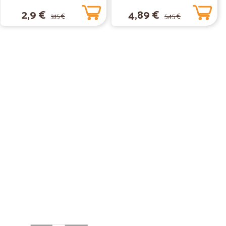
14/02/2020
2,9 €
4,89 €
3,15 €
5,45 €
e conforme all'ordine e consegna puntuale.
09/11/2019
 ad ogni…
ni richiesta. Veramente OK
.
04/07/2019