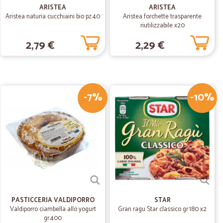
P.
21/04/2020
ARISTEA
ARISTEA
Aristea naturia cucchiaini bio pz.40
Aristea forchette trasparente
riutilizzabile x20
a mezzanotte, alle 16 dello stesso giorno i prodotti erano
2,79 €
2,29 €
, ottima scelta, buoni prezzi. Tutto perfetto!
06/04/2020
nte in 24…
-7%
-10%
ore, scelta dei prodotti varia e di qualità. Ritengo sia
gentilissimi nonostante il periodo un po complesso causa
01/03/2020
i un po…
 alti e poi commissioni su carta di credito non la avevo
 sitto casa
PASTICCERIA VALDIPORRO
STAR
Valdiporro ciambella allo yogurt
Gran ragu Star classico gr.180 x2
gr.400