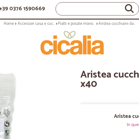
+39 0376 1590669
Home
Accessori casa e cucina
Piatti e posate monouso
Aristea cucchiaini da caffe bianchi x40
Aristea cucch
x40
Aristea cu
In que