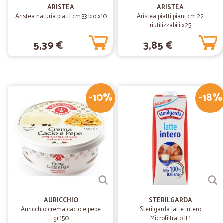
ARISTEA
ARISTEA
Aristea naturia piatti cm.33 bio x10
Aristea piatti piani cm.22
riutilizzabili x25
5,39 €
3,85 €
-10%
-18%
AURICCHIO
STERILGARDA
Auricchio crema cacio e pepe
Sterilgarda latte intero
gr.150
Microfiltrato lt.1