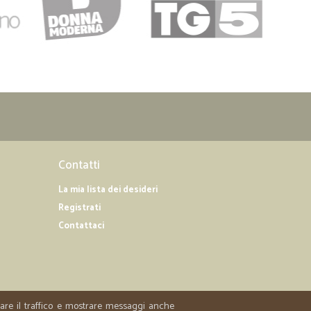
Contatti
La mia lista dei desideri
Registrati
Contattaci
zzare il traffico e mostrare messaggi anche