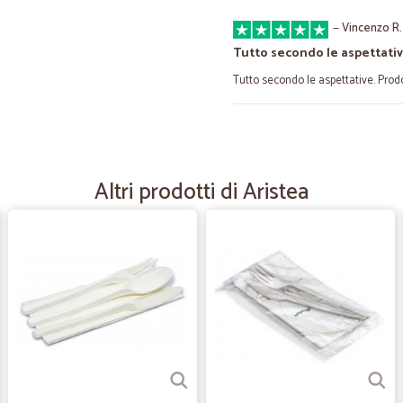
—
Vincenzo R.
Tutto secondo le aspettativ
Tutto secondo le aspettative. Prodot
—
Trustpilot
Spesa generale
Altri prodotti di Aristea
Prodotti eccellenti prezzi buoni m
era perfetto. Arrivato tutto perfet
consigliato.
—
Walter A.
Esperienza positiva
Per il prodotto acquistato, ottimo
che mi hanno fatto piacere.