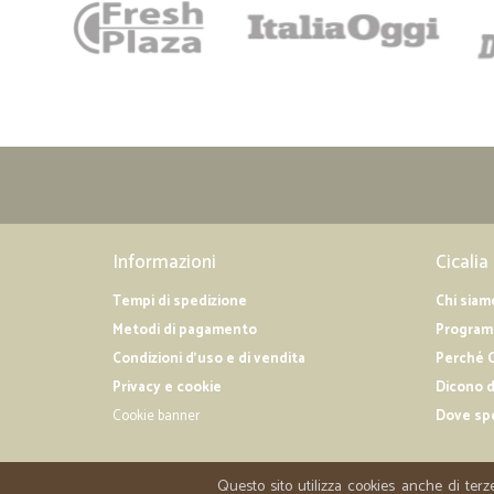
Informazioni
Cicalia
Tempi di spedizione
Chi siam
Metodi di pagamento
Programm
Condizioni d'uso e di vendita
Perché C
Privacy e cookie
Dicono d
Cookie banner
Dove sp
Questo sito utilizza cookies anche di terz