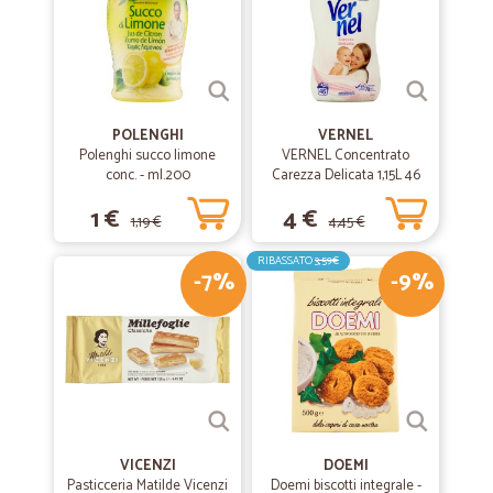
POLENGHI
VERNEL
Polenghi succo limone
VERNEL Concentrato
conc. - ml.200
Carezza Delicata 1,15L 46
lavaggi
1 €
4 €
1,19 €
4,45 €
RIBASSATO
3,59€
-7%
-9%
VICENZI
DOEMI
Pasticceria Matilde Vicenzi
Doemi biscotti integrale -