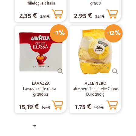
Millefoglie d'Italia
gr.500
Classiche 125 gr.
2,35 €
2,95 €
2,55 €
3,25 €
-7%
-12%
LAVAZZA
ALCE NERO
Lavazza caffe rossa -
alce nero Tagliatelle Grano
gr.250 x2
Duro 250 g
15,19 €
1,75 €
16,49
1,99 €
€