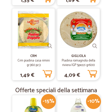
1,35 €
1,89 €
Eccezionale. Super consigliato.
CRM
GIGLIOLA
Crm piadina casa rimini
Piadina romagnola della
gr.360 pz.3
riviera IGP 5pezzi gr600
1,49 €
4,09 €
Offerte speciali della settimana
-15%
-10%