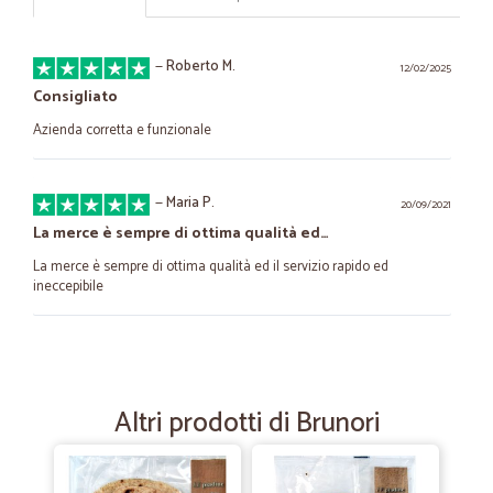
—
Roberto M.
12/02/2025
Consigliato
Azienda corretta e funzionale
—
Maria P.
20/09/2021
La merce è sempre di ottima qualità ed…
La merce è sempre di ottima qualità ed il servizio rapido ed
ineccepibile
—
.
18/01/2021
Completi
Altri prodotti di Brunori
Completi, su tutto