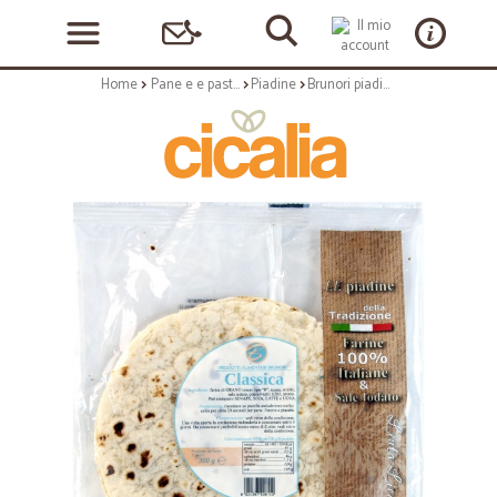
Home
Pane e e pasticceria
Piadine
Brunori piadina classica gr.330 pz.3