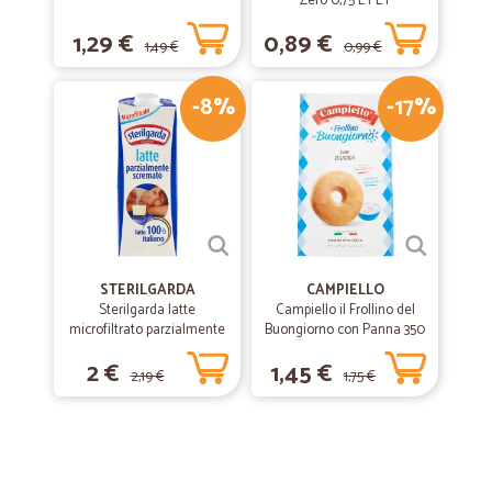
Zero 0,75 L PET
1,29 €
0,89 €
1,49 €
0,99 €
-8%
-17%
STERILGARDA
CAMPIELLO
Sterilgarda latte
Campiello il Frollino del
microfiltrato parzialmente
Buongiorno con Panna 350
scremato lt.1
g
2 €
1,45 €
2,19 €
1,75 €