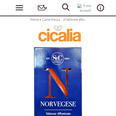
Home
Carne fresca e carne lavorata
Salmone affumicato norvegese 500 gr.