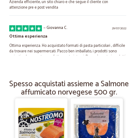
Azienda efficiente, un sito chiaro e che segue il cliente con
attenzione pre e post vendita
—
Giovanna C.
29/07/2022
Ottima esperienza
Ottima esperienza. Ho acquistato formati di pasta particolari , difficile
da trovare nei supermercati. Pacco ben imballato, i prodotti sono
arrivati velocemente e perfettamente integri. Proverò presto i prodotti
freschi.
Spesso acquistati assieme a Salmone
—
Debora A.
05/01/2022
affumicato norvegese 500 gr.
Servizio eccellente e prodotti…
Servizio eccellente e prodotti freschissimi.
—
Marcello M.
03/06/2020
Prodotti buoni e freschissimi