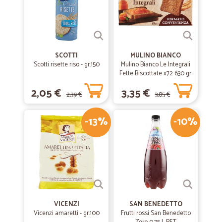
SCOTTI
MULINO BIANCO
Scotti risette riso - gr.150
Mulino Bianco Le Integrali
Fette Biscottate x72 630 gr.
2,05 €
3,35 €
2,39 €
3,85 €
-13%
-10%
VICENZI
SAN BENEDETTO
Vicenzi amaretti - gr.100
Frutti rossi San Benedetto