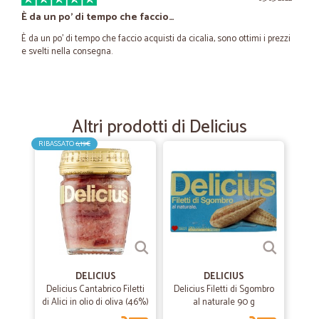
È da un po' di tempo che faccio…
È da un po' di tempo che faccio acquisti da cicalia, sono ottimi i prezzi
e svelti nella consegna.
—
Marco P.
23/03/2021
Tutto perfetto e puntuale .perfetto…
Altri prodotti di Delicius
Tutto perfetto e puntuale .perfetto anche il confezionamento ed
RIBASSATO
6,19€
imballaggio
—
Serena B.
08/06/2020
Ottimo servizio
Ottimo servizio
DELICIUS
DELICIUS
—
Lucia S.
Delicius Cantabrico Filetti
Delicius Filetti di Sgombro
31/05/2020
di Alici in olio di oliva (46%)
al naturale 90 g
molto soddisfatta
58 g