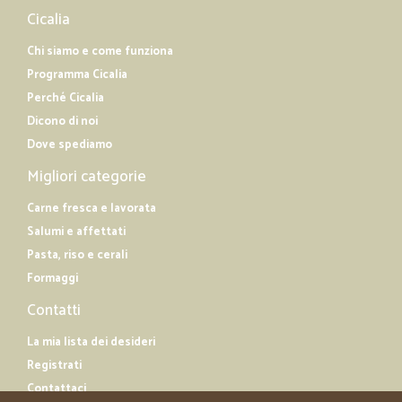
Cicalia
Chi siamo e come funziona
Programma Cicalia
Perché Cicalia
Dicono di noi
Dove spediamo
Migliori categorie
Carne fresca e lavorata
Salumi e affettati
Pasta, riso e cerali
Formaggi
Contatti
La mia lista dei desideri
Registrati
Contattaci