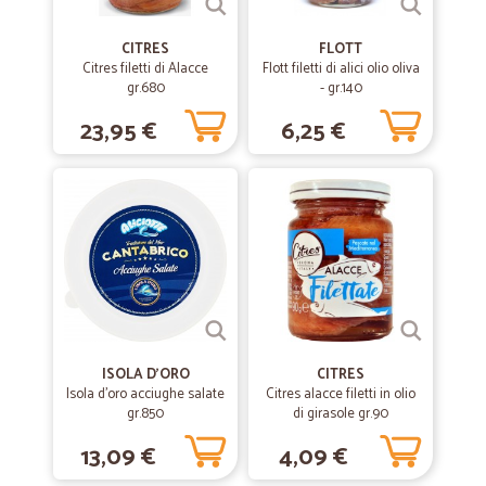
Peccato perche il camion non può salire…
Peccato perche il camion non può salire dalla salita di casa e quindi
CITRES
FLOTT
ho dovuto trasportare le scatole pesanti fino su... Ma per il resto
Citres filetti di Alacce
Flott filetti di alici olio oliva
ottimo!
gr.680
- gr.140
23,95 €
6,25 €
ISOLA D'ORO
CITRES
Isola d'oro acciughe salate
Citres alacce filetti in olio
gr.850
di girasole gr.90
13,09 €
4,09 €