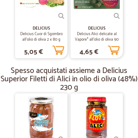
—
Calogero salvatore C.
23/04/2020
ottima
ottima in tuttoooo
DELICIUS
DELICIUS
Delicius Cuor di Sgombro
Delicius Alici delicate al
all'olio di oliva 2 x 80 g
Vapore* all'olio di oliva 90
—
Marika M.
05/04/2020
g
Puntuale e comodo
5,05 €
4,65 €
Spesa arrivata in anticipo. Tutto integro e ben confezionato. Frutta e
verdura ottimi
Spesso acquistati assieme a Delicius
Superior Filetti di Alici in olio di oliva (48%)
230 g
—
Daniela P.
11/01/2020
Pienamente soddisfatta
È stata la prima volta che ho comprato su questo sito,i prodotti,in
parte conosciuti e in parte nuovi sono arrivati ben confermati e in
tempi rapidi.
—
Annalisa D.
13/11/2019