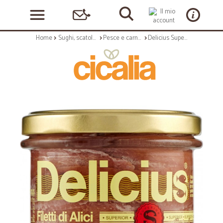
Home
Sughi, scatolame e condimenti
Pesce e carne in scatola
Delicius Superior Filetti di Alici in olio di oliva (48%) 230 g