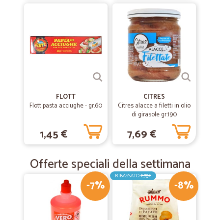
FLOTT
CITRES
Flott pasta acciughe - gr.60
Citres alacce a filetti in olio
di girasole gr.190
1,45 €
7,69 €
Offerte speciali della settimana
RIBASSATO
2,75€
-7%
-8%