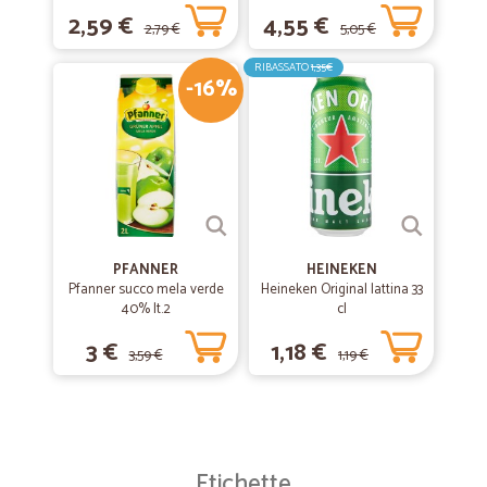
2,59 €
4,55 €
2,79 €
5,05 €
RIBASSATO
1,35€
-16%
PFANNER
HEINEKEN
Pfanner succo mela verde
Heineken Original lattina 33
40% lt.2
cl
3 €
1,18 €
3,59 €
1,19 €
Etichette