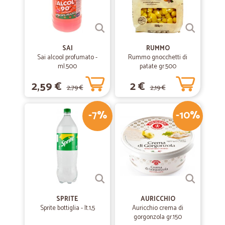
SAI
RUMMO
Sai alcool profumato -
Rummo gnocchetti di
ml.500
patate gr.500
2,59 €
2 €
2,79 €
2,19 €
-7%
-10%
SPRITE
AURICCHIO
Sprite bottiglia - lt.1,5
Auricchio crema di
gorgonzola gr.150