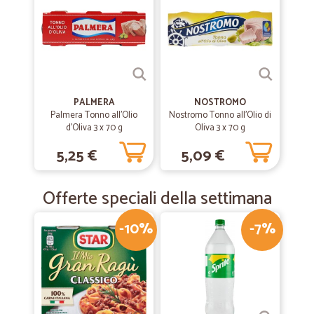
Veloci e precisi
—
Claudio G.
16/01/2020
Buoni prezzi Consegna sollecita.
Buoni prezzi Consegna sollecita.
PALMERA
NOSTROMO
Palmera Tonno all'Olio
Nostromo Tonno all'Olio di
d'Oliva 3 x 70 g
Oliva 3 x 70 g
—
Michela M.
14/08/2019
5,25 €
5,09 €
Validissimo consegna super rapida!
Validissimo consegna super rapida!
Offerte speciali della settimana
-10%
-7%