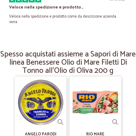
Veloce nella spedizione e prodotto…
Veloce nella spedizione e prodotto come da descrizione azienda
seria
—
Sergio D.
07/02/2024
Veloci e puntuali
Spesso acquistati assieme a Sapori di Mare
linea Benessere Olio di Mare Filetti Di
Veloci e puntuali servizio ottimo
Tonno all'Olio di Oliva 200 g
—
Russo F.
31/01/2022
Buon servizio
Buon servizio, prodotti arrivati ben imballati e nei tempi
dichiarati.Gazie
—
Emiliano B.
03/01/2022
Prodotti arrivati nei tempi indicati ed…
ANGELO PARODI
RIO MARE