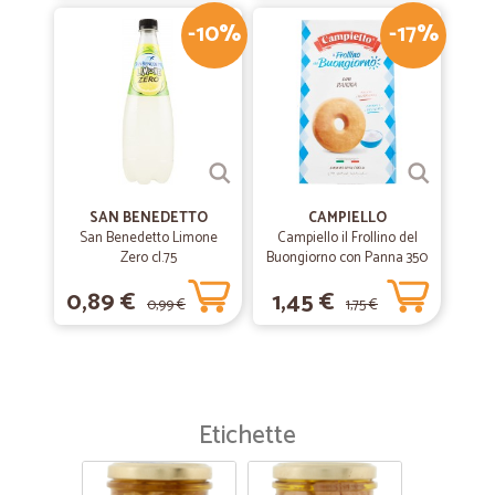
-10%
-17%
SAN BENEDETTO
CAMPIELLO
San Benedetto Limone
Campiello il Frollino del
Zero cl.75
Buongiorno con Panna 350
g
0,89 €
1,45 €
0,99 €
1,75 €
Etichette