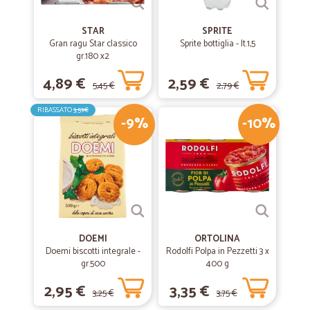
STAR
SPRITE
Gran ragu Star classico
Sprite bottiglia - lt.1,5
gr.180 x2
4,89 €
2,59 €
5,45 €
2,79 €
RIBASSATO
3,59€
-9%
-10%
DOEMI
ORTOLINA
Doemi biscotti integrale -
Rodolfi Polpa in Pezzetti 3 x
gr.500
400 g
2,95 €
3,35 €
3,25 €
3,75 €