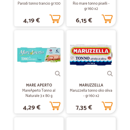
Parodi tonno trancio gr.100
Rio mare tonno piselli -
Prodotti arrivati nei tempi indicati ed erano imballati con cura.
gr.160 x2
Esperienza da ripetere.
4,19 €
6,15 €
—
.
24/11/2021
Mi sono convinto ad acquistare leggendo…
Mi sono convinto ad acquistare leggendo le recensioni, e devo
confermare che il servizio è stato eccellente in tutto!!! Sicuramente
continuerò nel fare gli acquisti
—
Cesare G.
20/09/2020
guanti da cucina
MARE APERTO
MARUZZELLA
MareAperto Tonno al
Maruzzella tonno olio oliva
il materiale consegnato é stato conforme a quanto ordinato.
Naturale 3 x 80 g
- gr.160 x2
spedizione veloce e corretta
4,29 €
7,35 €
—
Silvia F.
20/07/2020
Veloci e precisi