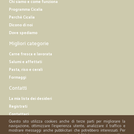
Chi siamo e come funziona
Programma Cicalia
Perché Cicalia
Dicono di noi
Dove spediamo
Migliori categorie
Carne fresca e lavorata
Salumi e affettati
Pasta, riso e cerali
Formaggi
Contatti
La mia lista dei desideri
Registrati
Contattaci
Questo sito utilizza cookies anche di terze parti per migliorare la
navigazione, ottimizzare l'esperienza utente, analizzare il traffico e
mostrare messaggi anche pubblicitari che potrebbero interessati. Per