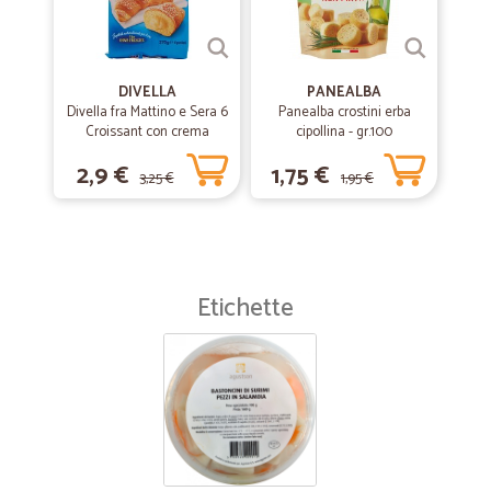
Ho ricevuto la merce integra e puntuale alla consegna a domicilio;
sono soddisfatto dell'acquisto e conto di rifare un altro ordine, auguri
di buon Natale e felice anno nuovo, Simone Paolo
DIVELLA
PANEALBA
Divella fra Mattino e Sera 6
Panealba crostini erba
Croissant con crema
cipollina - gr.100
—
Nunzia G.
11/10/2019
pasticcera 270 gr.
Ottimo servizio
2,9 €
1,75 €
3,25 €
1,95 €
Ottimo servizio. Puntuale e veloce. Buono l'imballo (anche se con una
valanga di plastica). I prodotti ordinati avevano un prezzo molto
allettante e quindi ho approfittato per fare scorta.
Etichette
—
Monica M.
25/06/2019
Niente code alla cassa... ritiri direttamente la spesa a
domicilio.
Ricevi comodamente a casa o nel mio caso in ufficio, tutto quello che
hai ordinato online, in un paio di giorni... imballo perfetto e prezzi nella
norma! Consiglio!!!