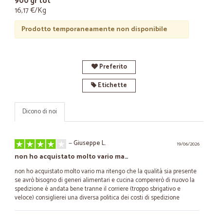
900 gr tot
16,17 €/Kg
Prodotto temporaneamente non disponibile
Preferito
Etichette
Dicono di noi
—
Giuseppe L.
19/06/2026
non ho acquistato molto vario ma…
non ho acquistato molto vario ma ritengo che la qualità sia presente
se avrò bisogno di generi alimentari e cucina compererò di nuovo la
spedizione è andata bene tranne il corriere (troppo sbrigativo e
veloce) consiglierei una diversa politica dei costi di spedizione