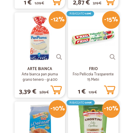
1 €
2,87 €
1,09 €
3,19 €
—
Paolo M.
25/06/2020
Tutto perfetto
RIBASSATO
1,29€
-12%
-15%
Tutto perfetto !
—
Camilla V.
20/06/2020
tutto ok
tutto come richiesto /
ARTE BIANCA
FRIO
Arte bianca pan piuma
Frio Pellicola Trasparente
grano tenero - gr.400
—
Antonella T.
15 Metri
12/02/2020
Per ora ho acquistato un solo prodotto…
3,39 €
1 €
3,89 €
1,19 €
Per ora ho acquistato un solo prodotto ma sono rimasta soddisfatta
del servizio . Consegna in tempi rapidi .
RIBASSATO
2,05€
-10%
-10%
—
Simone P.
11/12/2019
Ho ricevuto la merce integra e puntuale…