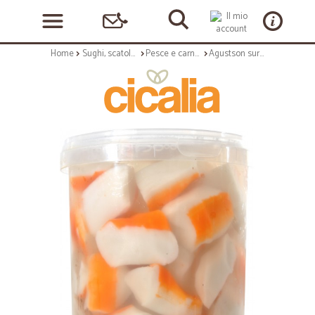
Home
Sughi, scatolame e condimenti
Pesce e carne in scatola
Agustson surimi in salamoia gr.900