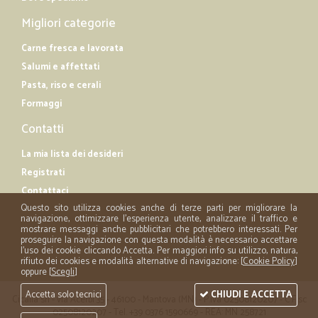
Migliori categorie
Carne fresca e lavorata
Salumi e affettati
Pasta, riso e cerali
Formaggi
Contatti
La mia lista dei desideri
Registrati
Contattaci
Questo sito utilizza cookies anche di terze parti per migliorare la
navigazione, ottimizzare l'esperienza utente, analizzare il traffico e
mostrare messaggi anche pubblicitari che potrebbero interessati. Per
proseguire la navigazione con questa modalità è necessario accettare
l'uso dei cookie cliccando Accetta. Per maggiori info su utilizzo, natura,
rifiuto dei cookies e modalità alternative di navigazione: [
Cookie Policy
]
oppure [
Scegli
]
Accetta solo tecnici
CHIUDI E ACCETTA
Cicalia srl - via Acerbi 35 - 46100 - Mantova (MN) - P.iva 02508120207 - C.Fisc
02508120207 - Tel. +39 0376 1590669 - REA: MN 258721