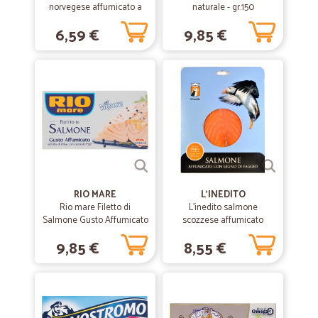
norvegese affumicato a
naturale - gr.150
—
Fabrizio F.
fette gr.100
08/12/2019
6,59 €
9,85 €
Tutto ottimo
Tutto ottimo, prezzi tempi consegna ed informazioni post ordine..
Molto bene, sono sicuro che eseguirò altri ordini.
—
Luca camillo D.
25/11/2019
Servizio come da aspettativa e puntuale
Servizio come da aspettativa e puntuale
RIO MARE
L'INEDITO
—
.
Rio mare Filetto di
L'inedito salmone
10/06/2019
Salmone Gusto Affumicato
scozzese affumicato
Ottimo negozio
all'Olio di Oliva con Grani di
faggio gr.100
9,85 €
8,55 €
Pepe al Vapore 150 gr.
Ottimo negozio, spedizione veloce e imballaggio perfetto,
sicuramente continuerò a comprare da loro