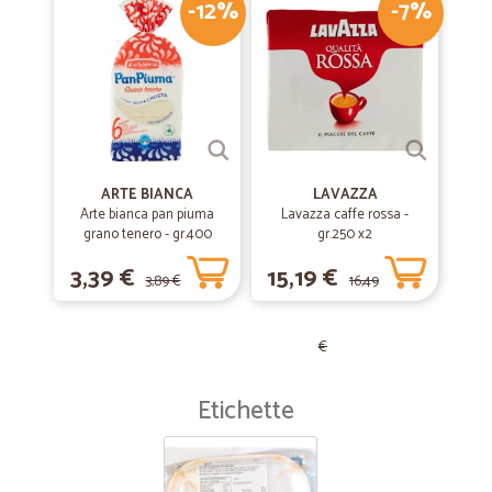
-12%
-7%
ARTE BIANCA
LAVAZZA
Arte bianca pan piuma
Lavazza caffe rossa -
grano tenero - gr.400
gr.250 x2
3,39 €
15,19 €
3,89 €
16,49
€
Etichette