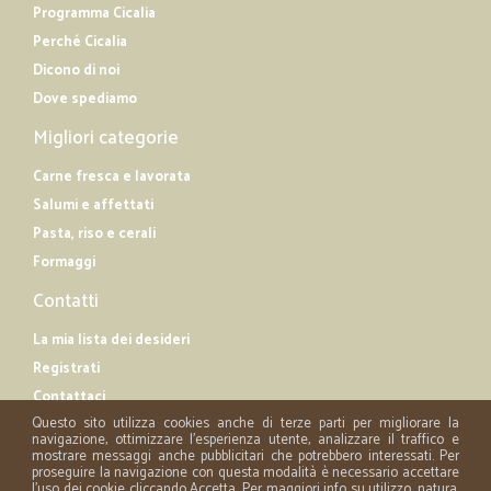
Programma Cicalia
Perché Cicalia
Dicono di noi
Dove spediamo
Migliori categorie
Carne fresca e lavorata
Salumi e affettati
Pasta, riso e cerali
Formaggi
Contatti
La mia lista dei desideri
Registrati
Contattaci
Questo sito utilizza cookies anche di terze parti per migliorare la
navigazione, ottimizzare l'esperienza utente, analizzare il traffico e
mostrare messaggi anche pubblicitari che potrebbero interessati. Per
proseguire la navigazione con questa modalità è necessario accettare
l'uso dei cookie cliccando Accetta. Per maggiori info su utilizzo, natura,