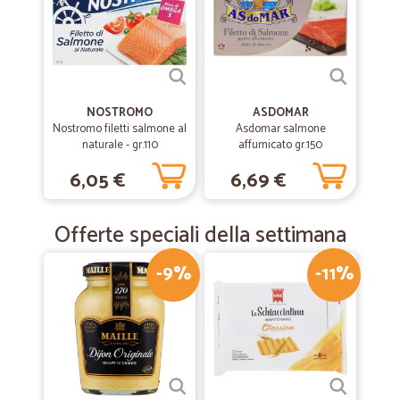
NOSTROMO
ASDOMAR
Nostromo filetti salmone al
Asdomar salmone
naturale - gr.110
affumicato gr.150
6,05 €
6,69 €
Offerte speciali della settimana
-9%
-11%