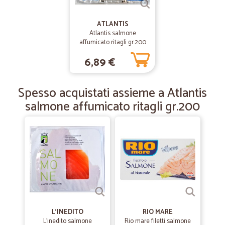
ATLANTIS
—
Nadia B.
Atlantis salmone
30/10/2020
affumicato ritagli gr.200
Ottimo servizio!
6,89 €
Sito semplice da utilizzare, riscontro immediato, consegna rapida.
Ottimo!
Spesso acquistati assieme a Atlantis
salmone affumicato ritagli gr.200
—
Renato Z.
17/06/2020
Ottimo fornitore
Ottimo fornitore. Gentili e professionalità
—
Elisabetta D.
29/01/2020
Sono al secondo acquisto
Sono al secondo acquisto, mi trovo bene, tutto arriva in perfette
condizioni e il sito è comodo e pratico da utilizzare.
L'INEDITO
RIO MARE
L'inedito salmone
Rio mare filetti salmone