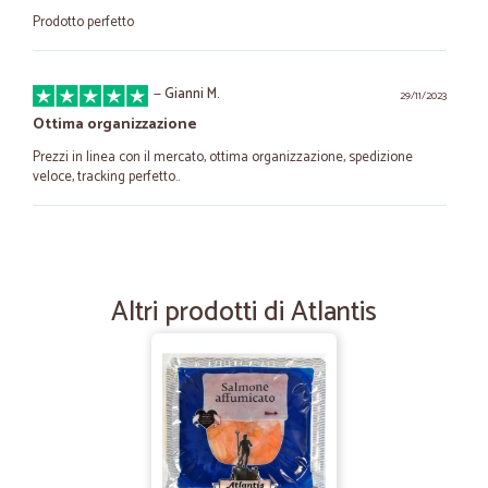
Prodotto perfetto
—
Gianni M.
29/11/2023
Ottima organizzazione
Prezzi in linea con il mercato, ottima organizzazione, spedizione
veloce, tracking perfetto..
—
Arianna L.
09/03/2023
Efficienti e veloci, ben riforniti
Altri prodotti di Atlantis
Ho trovato sul loro sito quello che il mio piccolo paese non offre.
Pacco ben sigillato e confenzionato.
—
Trustpilot
03/01/2021
lo consiglio!
Prodotti freschissimi, ottimo rapporto qualità prezzo, spedizione
veloce, precisi e onesti!