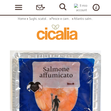
Home
Sughi, scatolame e condimenti
Pesce e carne in scatola
Atlantis salmone affumicato ritagli gr.200