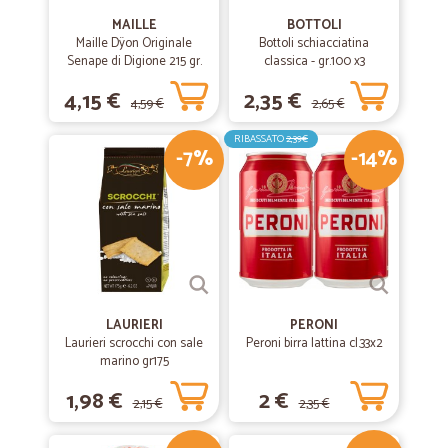
MAILLE
BOTTOLI
Maille Dÿon Originale
Bottoli schiacciatina
Senape di Digione 215 gr.
classica - gr.100 x3
4,15 €
2,35 €
4,59 €
2,65 €
RIBASSATO
2,39€
-7%
-14%
LAURIERI
PERONI
Laurieri scrocchi con sale
Peroni birra lattina cl.33x2
marino gr175
1,98 €
2 €
2,15 €
2,35 €