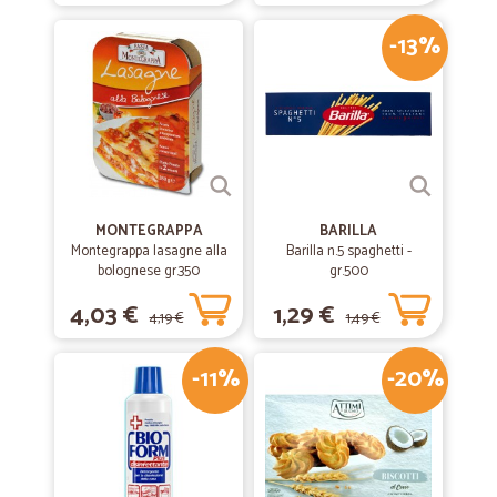
-13%
MONTEGRAPPA
BARILLA
Montegrappa lasagne alla
Barilla n.5 spaghetti -
bolognese gr.350
gr.500
4,03 €
1,29 €
4,19 €
1,49 €
-11%
-20%