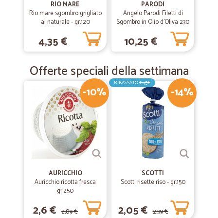
RIO MARE
PARODI
Rio mare sgombro grigliato
Angelo Parodi Filetti di
al naturale - gr.120
Sgombro in Olio d'Oliva 230
gr.
4,35 €
10,25 €
Offerte speciali della settimana
RIBASSATO
2,45€
-10%
-14%
AURICCHIO
SCOTTI
Auricchio ricotta fresca
Scotti risette riso - gr.150
gr.250
2,6 €
2,05 €
2,89 €
2,39 €