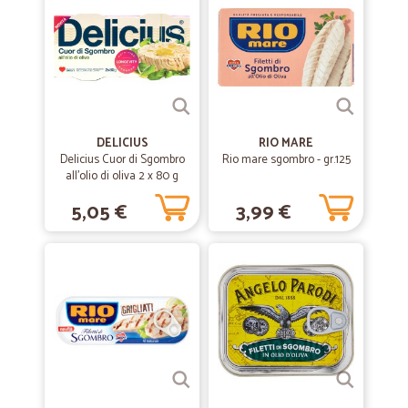
DELICIUS
RIO MARE
Delicius Cuor di Sgombro
Rio mare sgombro - gr.125
all'olio di oliva 2 x 80 g
5,05 €
3,99 €