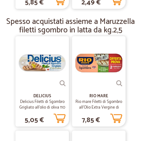
5,85 €
2,49 €
—
Corrado S.
17/05/2019
Tutto perfetto
Spesso acquistati assieme a Maruzzella
Tutto perfetto
filetti sgombro in latta da kg.2,5
DELICIUS
RIO MARE
Delicius Filetti di Sgombro
Rio mare Filetti di Sgombro
Grigliato all'olio di oliva 110
all'Olio Extra Vergine di
gr.
Oliva Grigliati 2 x 120 g
5,05 €
7,85 €