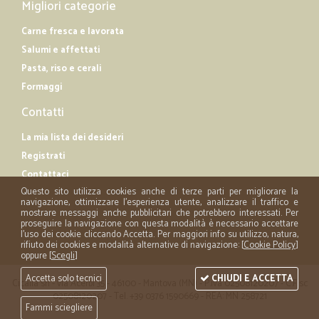
Migliori categorie
Carne fresca e lavorata
Salumi e affettati
Pasta, riso e cerali
Formaggi
Contatti
La mia lista dei desideri
Registrati
Contattaci
Questo sito utilizza cookies anche di terze parti per migliorare la
navigazione, ottimizzare l'esperienza utente, analizzare il traffico e
mostrare messaggi anche pubblicitari che potrebbero interessati. Per
proseguire la navigazione con questa modalità è necessario accettare
l'uso dei cookie cliccando Accetta. Per maggiori info su utilizzo, natura,
rifiuto dei cookies e modalità alternative di navigazione: [
Cookie Policy
]
oppure [
Scegli
]
Accetta solo tecnici
CHIUDI E ACCETTA
Cicalia srl - via Acerbi 35 - 46100 - Mantova (MN) - P.iva 02508120207 - C.Fisc
02508120207 - Tel. +39 0376 1590669 - REA: MN 258721
Fammi sciegliere