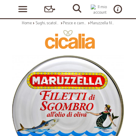
Home
Sughi, scatolame e condimenti
Pesce e carne in scatola
Maruzzella filetti sgombro in latta da kg.2,5