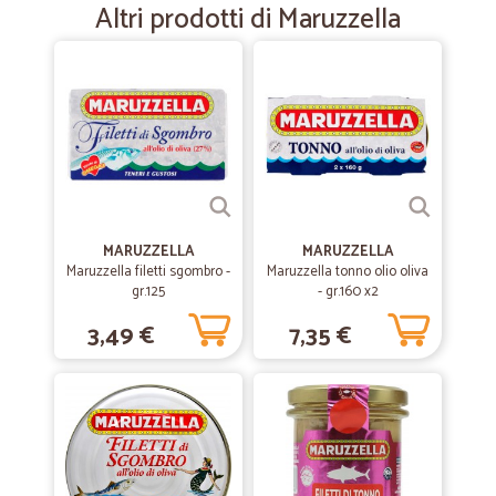
Altri prodotti di Maruzzella
Veloci e puntuali
—
Fabrizio P.
15/03/2021
Prezzi corretti.
Prezzi corretti. Spedizione veloce
—
Elisa Z.
28/10/2020
MARUZZELLA
MARUZZELLA
Ottimi prezzi
Maruzzella filetti sgombro -
Maruzzella tonno olio oliva
gr.125
- gr.160 x2
Ottimi prezzi, puntuali
3,49 €
7,35 €
—
Andrea P.
16/06/2020
I prodotti ordinati sono arrivati…
I prodotti ordinati sono arrivati puntuali dopo 48 ore dal mio ordine.
Tutto in perfetto stato. Le comunicazioni circa il mio ordine sono
state tempestive e precise.