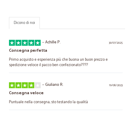
Dicono di noi
—
Achille P.
30/07/2025
Consegna perfetta
Primo acquisto e esperienza più che buona un buon prezzo e
spedizione veloce il pacco ben confezionato????
—
Giuliano R.
19/08/2023
Consegna veloce
Puntuale nella consegna, sto testando la qualità
—
Maria T.
08/10/2022
Veloci e puntuali