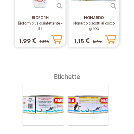
BIOFORM
MONARDO
Bioform plus disinfettante -
Monardo biscotti al cocco
lt.1
gr.100
1,99 €
1,15 €
2,25 €
1,45 €
Etichette