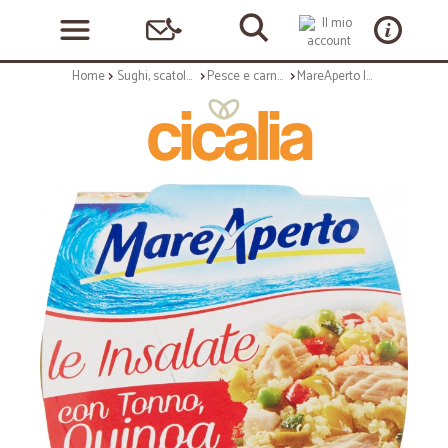
Home
Sughi, scatolame e condimenti
Pesce e carne in scatola
MareAperto le Insalate con Tonno Quinoa e Curcuma 160 gr.