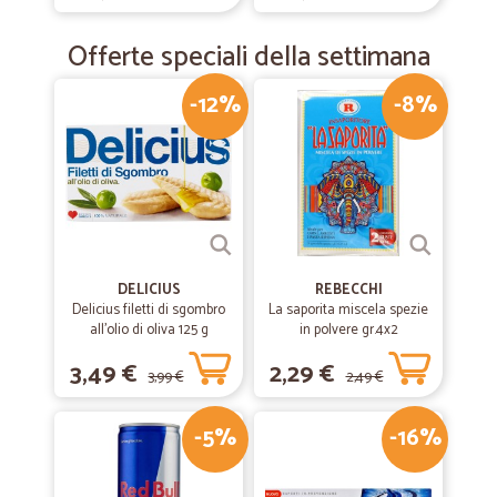
Offerte speciali della settimana
-12%
-8%
DELICIUS
REBECCHI
Delicius filetti di sgombro
La saporita miscela spezie
all'olio di oliva 125 g
in polvere gr.4x2
3,49 €
2,29 €
3,99 €
2,49 €
-5%
-16%