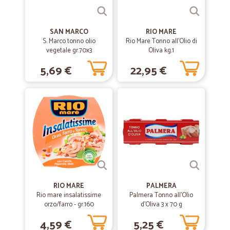
SAN MARCO
RIO MARE
S. Marco tonno olio
Rio Mare Tonno all'Olio di
vegetale gr.70x3
Oliva kg.1
5,69 €
22,95 €
RIO MARE
PALMERA
Rio mare insalatissime
Palmera Tonno all'Olio
orzo/farro - gr.160
d'Oliva 3 x 70 g
4,59 €
5,25 €