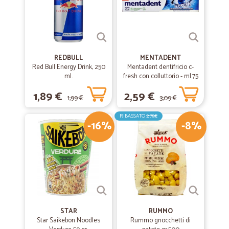
REDBULL
MENTADENT
Red Bull Energy Drink, 250
Mentadent dentifricio c-
ml.
fresh con colluttorio - ml.75
1,89 €
2,59 €
1,99 €
3,09 €
RIBASSATO
2,75€
-16%
-8%
STAR
RUMMO
Star Saikebon Noodles
Rummo gnocchetti di