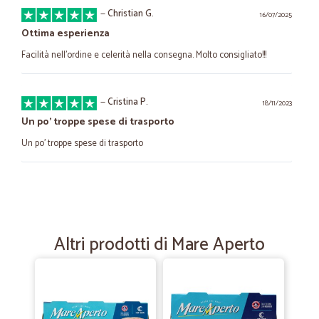
—
Christian G.
16/07/2025
Ottima esperienza
Facilità nell'ordine e celerità nella consegna. Molto consigliato!!!
—
Cristina P.
18/11/2023
Un po’ troppe spese di trasporto
Un po’ troppe spese di trasporto
—
Roberto C.
12/09/2023
Buona comunicazione e serietà
La comunicazione è stata chiara e tempestiva, molto cordiali
Altri prodotti di Mare Aperto
—
Trustpilot
13/07/2022
sono portatore di grave handicap - grazie