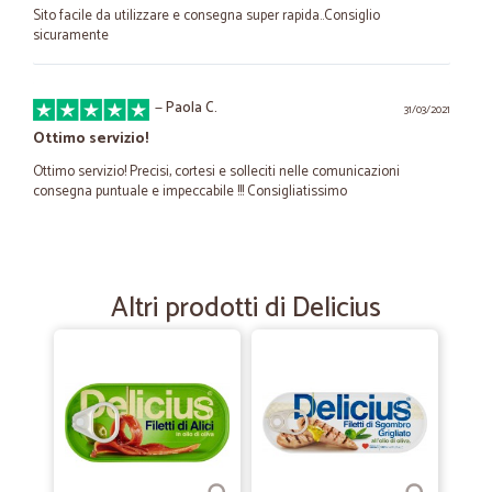
Sito facile da utilizzare e consegna super rapida..Consiglio
sicuramente
—
Paola C.
31/03/2021
Ottimo servizio!
Ottimo servizio! Precisi, cortesi e solleciti nelle comunicazioni
consegna puntuale e impeccabile !!! Consigliatissimo
—
Massimiliano M.
09/08/2020
Consegna veloce anche se il prodotto…
Altri prodotti di Delicius
Consegna veloce anche se il prodotto (mojito soda) non aveva un
prezzo proprio concorrenziale d’altra parte non riuscivo a trovarlo in
negozio
—
Elena G.
06/04/2020
Soddisfatta