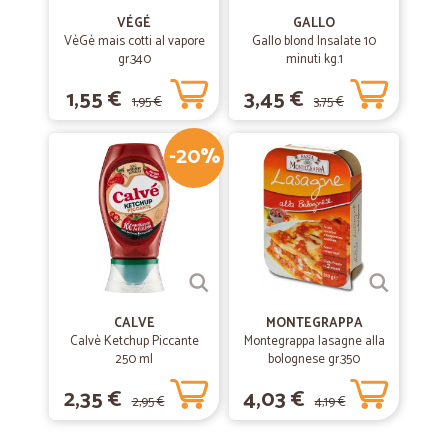
VÉGÉ
GALLO
VèGè mais cotti al vapore
Gallo blond Insalate 10
gr.340
minuti kg.1
1,55 €
3,45 €
1,95 €
3,75 €
-20%
CALVE
MONTEGRAPPA
Calvè Ketchup Piccante
Montegrappa lasagne alla
250 ml
bolognese gr.350
2,35 €
4,03 €
2,95 €
4,19 €