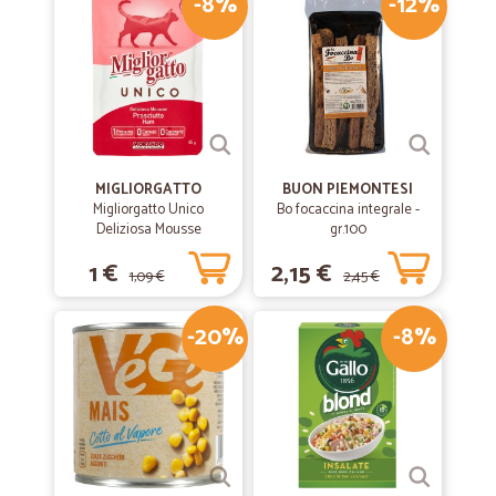
-8%
-12%
MIGLIORGATTO
BUON PIEMONTESI
Migliorgatto Unico
Bo focaccina integrale -
Deliziosa Mousse
gr.100
Prosciutto 85 gr.
1 €
2,15 €
1,09 €
2,45 €
-20%
-8%