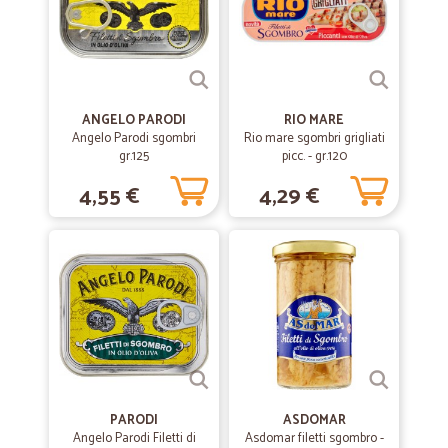
—
Lamberto G.
27/06/2019
Sono rimasto molto soddisfatto del…
Sono rimasto molto soddisfatto del prodotto e dei tempi di consegna
veramente rapidi.
ANGELO PARODI
RIO MARE
Angelo Parodi sgombri
Rio mare sgombri grigliati
gr.125
picc. - gr.120
4,55 €
4,29 €
PARODI
ASDOMAR
Angelo Parodi Filetti di
Asdomar filetti sgombro -