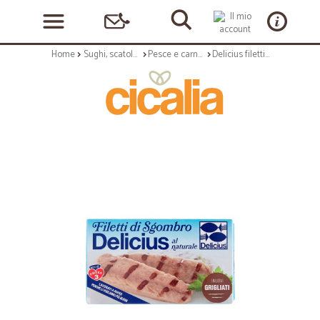
Home
Sughi, scatolame e condimenti
Pesce e carne in scatola
Delicius filetti sgombro grigliati al naturale gr.85