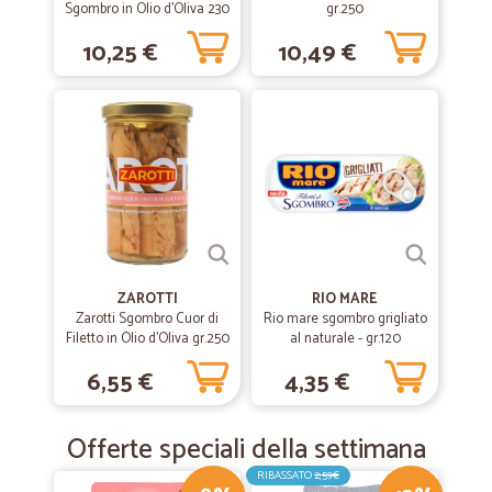
Sgombro in Olio d'Oliva 230
gr.250
gr.
10,25 €
10,49 €
ZAROTTI
RIO MARE
Zarotti Sgombro Cuor di
Rio mare sgombro grigliato
Filetto in Olio d'Oliva gr.250
al naturale - gr.120
6,55 €
4,35 €
Offerte speciali della settimana
RIBASSATO
2,59€