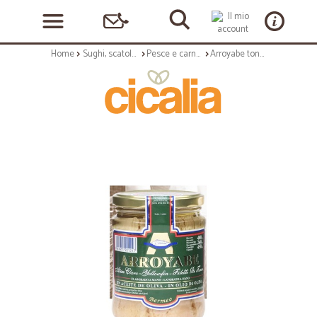
Home
Sughi, scatolame e condimenti
Pesce e carne in scatola
Arroyabe tonno yellowfin olio oliva vaso ml.450