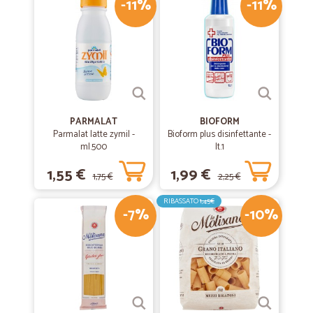
-11%
-11%
PARMALAT
BIOFORM
Parmalat latte zymil -
Bioform plus disinfettante -
ml.500
lt.1
1,55 €
1,99 €
1,75 €
2,25 €
RIBASSATO
1,45€
-7%
-10%