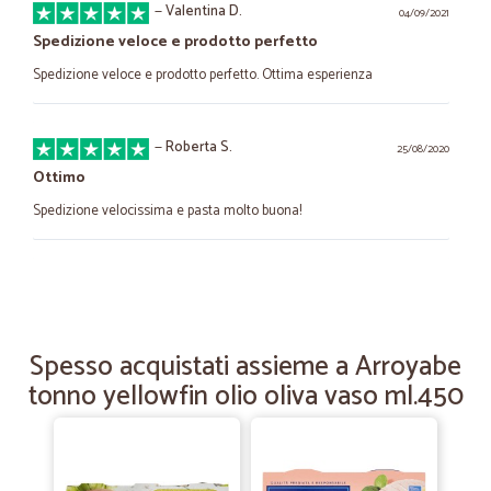
—
Valentina D.
04/09/2021
Spedizione veloce e prodotto perfetto
Spedizione veloce e prodotto perfetto. Ottima esperienza
—
Roberta S.
25/08/2020
Ottimo
Spedizione velocissima e pasta molto buona!
—
Kevin george S.
17/06/2020
Tutto bene
Tutto bene. Cos'altro devo scrivere?
Spesso acquistati assieme a Arroyabe
tonno yellowfin olio oliva vaso ml.450
—
Nunzia L.
04/06/2020
È andato tutto liscio.
È andato tutto liscio.