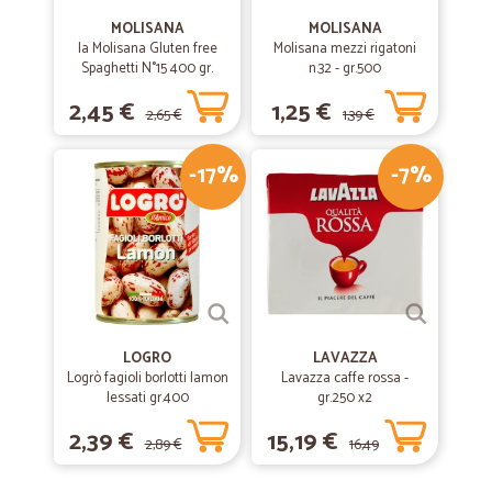
MOLISANA
MOLISANA
la Molisana Gluten free
Molisana mezzi rigatoni
Spaghetti N°15 400 gr.
n.32 - gr.500
2,45 €
1,25 €
2,65 €
1,39 €
-17%
-7%
LOGRO
LAVAZZA
Logrò fagioli borlotti lamon
Lavazza caffe rossa -
lessati gr.400
gr.250 x2
2,39 €
15,19 €
2,89 €
16,49