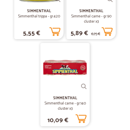
Tutto ok a parte la spedizione
SIMMENTHAL
SIMMENTHAL
Simmenthal trippa - gr.420
Simmenthal carne - gr.90
cluster x3
—
Trustpilot
09/05/2019
5,55 €
5,89 €
Ottimo
6,75 €
Prodotti freschi quali frutta e verdura perfetti come se li avessi scelti
di persona. Prodotti delicati come le uova imballate affinché non si
rompano. Riscontro positivo. Comprerò di nuovo su questo sito.
—
Claudia P.
21/12/2018
Ottimo.Lo consiglio.
Ottimo.Lo consiglio.
SIMMENTHAL
Simmenthal carne - gr.140
—
Marco S.
04/12/2018
cluster x3
TUTTO OK!!! +++
10,09 €
TUTTO OK!!! +++