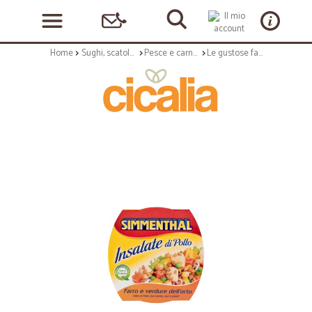
Home
Sughi, scatolame e condimenti
Pesce e carne in scatola
Le gustose farro/verdure Simmenthal - gr.160