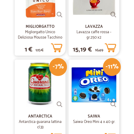
MIGLIORGATTO
LAVAZZA
Migliorgatto Unico
Lavazza caffe rossa -
Deliziosa Mousse Tacchino
gr.250 x2
85 gr.
1 €
15,19 €
1,15 €
16,49
-7%
-11%
€
ANTARCTICA
SAIWA
Antarctica guarana lattina
Saiwa Oreo Mini 4 x 40 gr.
cl.33