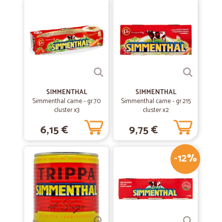
—
Paolo B.
01/10/2020
Precisi
Precisi, puntuali e veloci
—
Chiara S.
06/07/2020
Servizio ottimo
SIMMENTHAL
SIMMENTHAL
Simmenthal carne - gr.70
Simmenthal carne - gr.215
servizio ottimo
cluster x3
cluster x2
6,15 €
9,75 €
—
Luciano G.
11/03/2020
Consegna puntuale
-12%
Consegna puntuale
—
Enrico M.
07/03/2020
Tutto ok