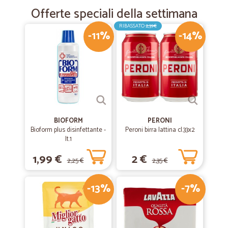
Offerte speciali della settimana
RIBASSATO
2,39€
-11%
-14%
BIOFORM
PERONI
Bioform plus disinfettante -
Peroni birra lattina cl.33x2
lt.1
1,99 €
2 €
2,25 €
2,35 €
-13%
-7%